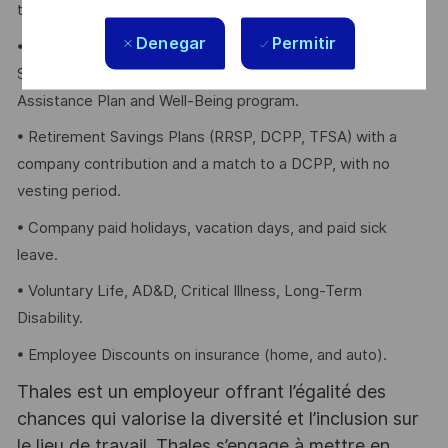
their eligible dependents, including the following:
Denegar
Permitir
• Company paid Extended Health, Dental, HSA, Life, AD&D,
Short-term Disability, travel insurance, Employee
Assistance Plan and Well-Being program.
• Retirement Savings Plans (RRSP, DCPP, TFSA) with a
company contribution and a match to a DCPP, with no
vesting period.
• Company paid holidays, vacation days, and paid sick
leave.
• Voluntary Life, AD&D, Critical Illness, Long-Term
Disability.
• Employee Discounts on insurance (home, and auto).
Thales est un employeur offrant l’égalité des
chances qui valorise la diversité et l’inclusion sur
le lieu de travail. Thales s’engage à mettre en