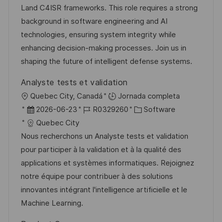
c
a
e
g
Land C4ISR frameworks. This role requires a strong
i
i
d
m
o
background in software engineering and AI
ó
ó
e
p
r
technologies, ensuring system integrity while
n
n
p
l
í
enhancing decision-making processes. Join us in
u
e
a
shaping the future of intelligent defense systems.
b
o
Analyste tests et validation
l
U
Quebec City, Canadá
Jornada completa
i
b
F
I
C
2026-06-23
R0329260
Software
c
i
e
D
a
Quebec City
a
c
c
d
t
Nous recherchons un Analyste tests et validation
c
a
h
e
e
pour participer à la validation et à la qualité des
i
c
a
e
g
applications et systèmes informatiques. Rejoignez
ó
i
d
m
o
notre équipe pour contribuer à des solutions
n
ó
e
p
r
innovantes intégrant l'intelligence artificielle et le
n
p
l
í
Machine Learning.
u
e
a