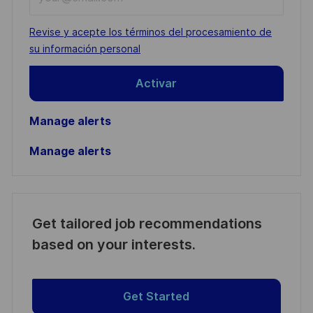
Email
address
Required
Revise y acepte los términos del procesamiento de
(Required)
su información personal
Activar
Manage alerts
Manage alerts
Get tailored job recommendations
based on your interests.
Get Started