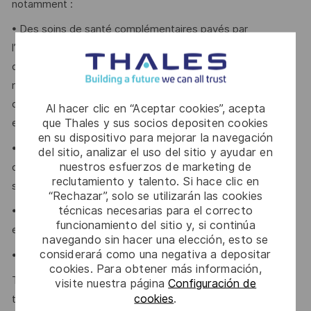
notamment :
• Des soins de santé complémentaires payés par
l’entreprise, des soins dentaires, un compte de dépenses
de santé, un programme d’assurance-vie, de Décès et
mutilation accidentels, une assurance invalidité de courte
durée, une assurance voyage, un régime d'aide aux
Al hacer clic en “Aceptar cookies”, acepta
que Thales y sus socios depositen cookies
employés et un programme de bien-être.
en su dispositivo para mejorar la navegación
• Des régimes d'épargne-retraite (REER, RRCD, CELI) avec
del sitio, analizar el uso del sitio y ayudar en
nuestros esfuerzos de marketing de
contribution de l'entreprise et abondement à un RRCD,
reclutamiento y talento. Si hace clic en
sans période d'acquisition.
“Rechazar”, solo se utilizarán las cookies
técnicas necesarias para el correcto
• Des congés payés par l'entreprise, des jours de vacances
funcionamiento del sitio y, si continúa
et congés de maladie payés.
navegando sin hacer una elección, esto se
considerará como una negativa a depositar
• Des rabais sur les assurances habitation et automobile.
cookies. Para obtener más información,
Thales provides an extensive benefits program for all full-
visite nuestra página
Configuración de
cookies
.
time employees working 24 or more hours per week and