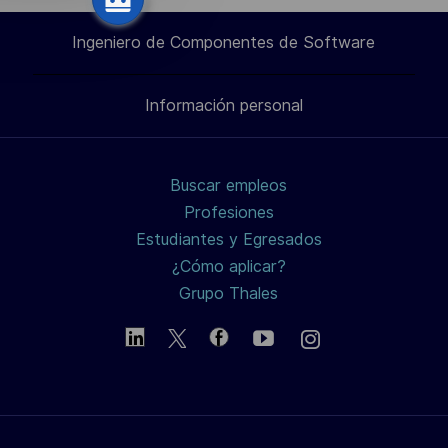
i
a
a
a
por
ó
Ingeniero de Componentes de Software
través
través
través
correo
n
Información personal
de
de
de
electrónico
LinkedIn
Facebook
twitter
Buscar empleos
/
Profesiones
Estudiantes y Egresados
X
¿Cómo aplicar?
Grupo Thales