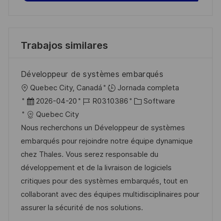
Trabajos similares
Développeur de systèmes embarqués
U
Quebec City, Canadá
Jornada completa
b
F
I
C
2026-04-20
R0310386
Software
i
e
D
a
Quebec City
c
c
d
t
Nous recherchons un Développeur de systèmes
a
h
e
e
embarqués pour rejoindre notre équipe dynamique
c
a
e
g
chez Thales. Vous serez responsable du
i
d
m
o
développement et de la livraison de logiciels
ó
e
p
r
critiques pour des systèmes embarqués, tout en
n
p
l
í
collaborant avec des équipes multidisciplinaires pour
u
e
a
assurer la sécurité de nos solutions.
b
o