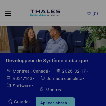
Skip to main content
Saltar al contenido principal
(0)
-
-
Développeur de Système embarqué
Ubicación
Fecha de
Montreal, Canadá
2026-02-17
publicación
ID de
Hiring
R0317143
Jornada completa
empleo
Type
Categoría
Software
Montreal
Guardar
Aplicar ahora