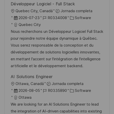
Développeur Logiciel - Full Stack
l
U
Quebec City, Canadá
Jornada completa
i
b
F
I
C
2026-07-23
R0334008
Software
c
i
e
D
a
Quebec City
a
c
c
d
t
Nous recherchons un Développeur Logiciel Full Stack
c
a
h
e
e
pour rejoindre notre équipe dynamique à Québec.
i
c
a
e
g
Vous serez responsable de la conception et du
ó
i
d
m
o
développement de solutions logicielles innovantes,
n
ó
e
p
r
en mettant l'accent sur l'intégration de l'intelligence
n
p
l
í
artificielle et le développement backend.
u
e
a
AI Solutions Engineer
b
o
U
Ottawa, Canadá
Jornada completa
l
b
F
I
C
2026-08-05
R0335890
Software
i
i
e
D
a
Ottawa
c
c
c
d
t
We are looking for an AI Solutions Engineer to lead
a
a
h
e
e
the integration of AI-driven capabilities into existing
c