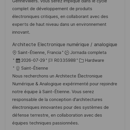
c
a
e
g
Gennevilliers. Vous serez impliqué dans le cycle
ó
i
d
m
o
complet de développement de produits
n
ó
e
p
r
électroniques critiques, en collaborant avec des
n
p
l
í
experts de haut niveau dans un environnement
u
e
a
innovant.
b
o
Architecte Electronique numérique / analogique
l
U
Saint-Étienne, Francia
Jornada completa
i
b
F
I
C
2026-07-29
R0335988
Hardware
c
i
e
D
a
Saint-Étienne
a
c
c
d
t
Nous recherchons un Architecte Électronique
c
a
h
e
e
Numérique & Analogique expérimenté pour rejoindre
i
c
a
e
g
notre équipe à Saint-Étienne. Vous serez
ó
i
d
m
o
responsable de la conception d'architectures
n
ó
e
p
r
électroniques innovantes pour des systèmes de
n
p
l
í
défense terrestre, en collaboration avec des
u
e
a
équipes techniques passionnées.