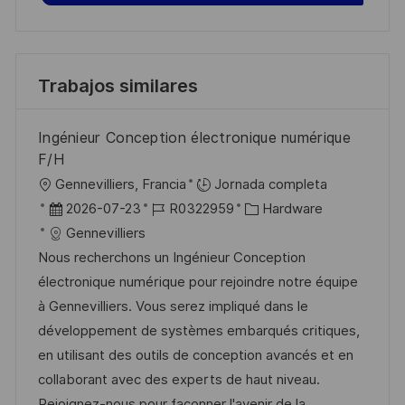
Trabajos similares
Ingénieur Conception électronique numérique
F/H
U
Gennevilliers, Francia
Jornada completa
b
F
I
C
2026-07-23
R0322959
Hardware
i
e
D
a
Gennevilliers
c
c
d
t
Nous recherchons un Ingénieur Conception
a
h
e
e
électronique numérique pour rejoindre notre équipe
c
a
e
g
à Gennevilliers. Vous serez impliqué dans le
i
d
m
o
développement de systèmes embarqués critiques,
ó
e
p
r
en utilisant des outils de conception avancés et en
n
p
l
í
collaborant avec des experts de haut niveau.
u
e
a
Rejoignez-nous pour façonner l'avenir de la