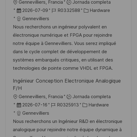
U
Gennevilliers, Francia
Jornada completa
c
b
F
I
C
2026-07-09
R0332588
Hardware
a
i
e
D
a
Gennevilliers
c
c
c
d
t
Nous recherchons un ingénieur polyvalent en
i
a
h
e
e
électronique numérique et FPGA pour rejoindre
ó
c
a
e
g
notre équipe à Gennevilliers. Vous serez impliqué
n
i
d
m
o
dans le cycle complet de développement de
ó
e
p
r
systèmes embarqués critiques, en utilisant des
n
p
l
í
technologies de pointe comme VHDL et FPGA.
u
e
a
Ingénieur Conception Electronique Analogique
b
o
F/H
l
U
Gennevilliers, Francia
Jornada completa
i
b
F
I
C
2026-07-16
R0325913
Hardware
c
i
e
D
a
Gennevilliers
a
c
c
d
t
Nous recherchons un Ingénieur R&D en électronique
c
a
h
e
e
analogique pour rejoindre notre équipe dynamique à
i