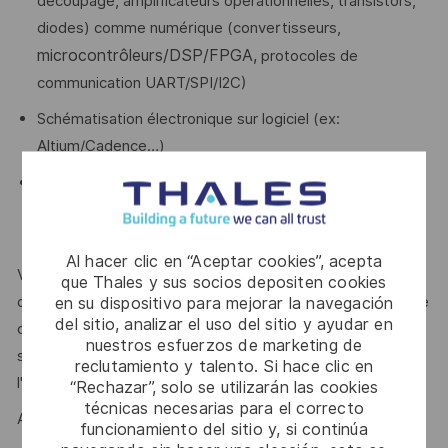
découpage, amplificateurs opérationnelles, transistors,
diodes) comme numérique (convertisseurs,
microcontrôleurs/DSP/FPGA,
protocoles de
communication UART/SPI/I2C)
Schématisation électronique sur logiciel (ex:
Altium/Cadence…)
Mises au point et vérifications des cartes (rédaction et
application des procédures de test, caractérisation de
maquettes prototypes ou de pré-séries)
Al hacer clic en “Aceptar cookies”, acepta
spécifier/organiser/planifier/déléguer
Votre capacité à
que Thales y sus socios depositen cookies
des activités en tant que concepteur en électronique, votre
en su dispositivo para mejorar la navegación
del sitio, analizar el uso del sitio y ayudar en
capacité à justifier vos choix et rédiger des documents de
nuestros esfuerzos de marketing de
synthèse et votre sens de la curiosité technique et de
reclutamiento y talento. Si hace clic en
l'analyse sont des atouts que l'on vous reconnait?
“Rechazar”, solo se utilizarán las cookies
técnicas necesarias para el correcto
Alors ce poste est fait pour vous !
funcionamiento del sitio y, si continúa