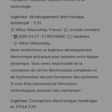
b
o
technologie.
l
Ingénieur développement électronique
i
embarqué - F/H
c
U
Vélizy-Villacoublay, Francia
Jornada completa
a
b
F
I
C
2026-03-27
R0316994
Hardware
c
i
e
D
a
Vélizy-Villacoublay
i
c
c
d
t
Nous recherchons un Ingénieur développement
ó
a
h
e
e
électronique embarqué pour rejoindre notre équipe
n
c
a
e
g
dynamique. Vous serez responsable de la
i
d
m
o
conception de cartes électroniques complexes et
ó
e
p
r
de l'optimisation des performances des systèmes.
n
p
l
í
Si vous êtes passionné par l'innovation
u
e
a
technologique, postulez dès maintenant !
b
o
Ingénieur Conception électronique numérique
l
et FPGA F/H
i