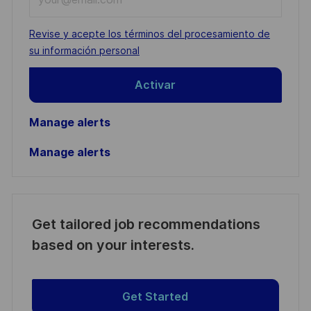
Email
address
Required
Revise y acepte los términos del procesamiento de
(Required)
su información personal
Activar
Manage alerts
Manage alerts
Get tailored job recommendations
based on your interests.
Get Started