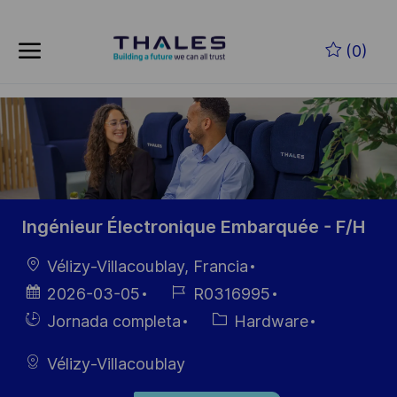
Skip to main content
Saltar al contenido principal
(0)
-
-
Ingénieur Électronique Embarquée - F/H
Ubicación
Vélizy-Villacoublay, Francia
Fecha de
ID de
2026-03-05
R0316995
publicación
empleo
Hiring
Categoría
Jornada completa
Hardware
Type
Vélizy-Villacoublay