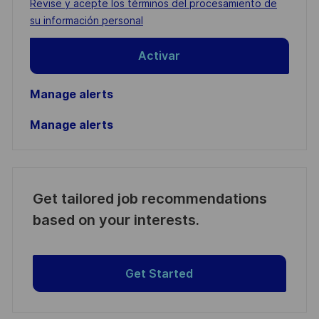
Required
Revise y acepte los términos del procesamiento de
(Required)
su información personal
Activar
Manage alerts
Manage alerts
Get tailored job recommendations
based on your interests.
Get Started