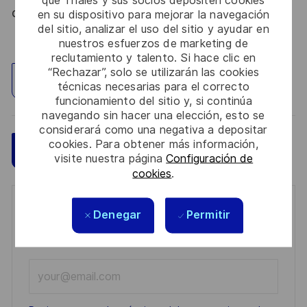
du 09 août 2021.
en su dispositivo para mejorar la navegación
del sitio, analizar el uso del sitio y ayudar en
nuestros esfuerzos de marketing de
reclutamiento y talento. Si hace clic en
“Rechazar”, solo se utilizarán las cookies
Explorar ubicación
técnicas necesarias para el correcto
funcionamiento del sitio y, si continúa
navegando sin hacer una elección, esto se
considerará como una negativa a depositar
cookies. Para obtener más información,
Guardar
Aplicar ahora
visite nuestra página
Configuración de
cookies
.
Get notified for similar jobs
Denegar
Permitir
You'll receive updates once a week
Enter
Email
address