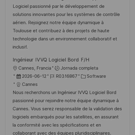
c
a
h
e
e
Logiciel passionné par le développement de
i
c
a
e
g
solutions innovantes pour les systèmes de contrôle
ó
i
d
m
o
aérien. Rejoignez notre équipe dynamique à
n
ó
e
p
r
Toulouse et contribuez à des projets de haute
n
p
l
í
technologie dans un environnement collaboratif et
u
e
a
inclusif.
b
o
Ingénieur IVVQ Logiciel Bord F/H
l
U
Cannes, Francia
Jornada completa
i
b
F
I
C
2026-06-12
R0316867
Software
c
i
e
D
a
Cannes
a
c
c
d
t
Nous recherchons un Ingénieur IVVQ Logiciel Bord
c
a
h
e
e
passionné pour rejoindre notre équipe dynamique à
i
c
a
e
g
Cannes. Vous serez responsable de la validation des
ó
i
d
m
o
logiciels embarqués pour les satellites, en assurant
n
ó
e
p
r
la conformité avec les spécifications et en
n
p
l
í
collaborant avec des équipes pluridisciplinaires.