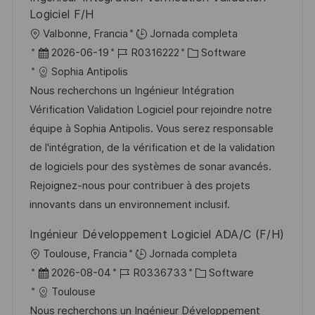
l
Logiciel F/H
i
U
Valbonne, Francia
Jornada completa
c
b
F
I
C
2026-06-19
R0316222
Software
a
i
e
D
a
Sophia Antipolis
c
c
c
d
t
Nous recherchons un Ingénieur Intégration
i
a
h
e
e
Vérification Validation Logiciel pour rejoindre notre
ó
c
a
e
g
équipe à Sophia Antipolis. Vous serez responsable
n
i
d
m
o
de l'intégration, de la vérification et de la validation
ó
e
p
r
de logiciels pour des systèmes de sonar avancés.
n
p
l
í
Rejoignez-nous pour contribuer à des projets
u
e
a
innovants dans un environnement inclusif.
b
o
Ingénieur Développement Logiciel ADA/C (F/H)
l
U
Toulouse, Francia
Jornada completa
i
b
F
I
C
2026-08-04
R0336733
Software
c
i
e
D
a
Toulouse
a
c
c
d
t
Nous recherchons un Ingénieur Développement