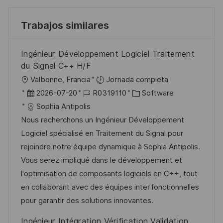
Trabajos similares
Ingénieur Développement Logiciel Traitement
du Signal C++ H/F
U
Valbonne, Francia
Jornada completa
b
F
I
C
2026-07-20
R0319110
Software
i
e
D
a
Sophia Antipolis
c
c
d
t
Nous recherchons un Ingénieur Développement
a
h
e
e
Logiciel spécialisé en Traitement du Signal pour
c
a
e
g
rejoindre notre équipe dynamique à Sophia Antipolis.
i
d
m
o
Vous serez impliqué dans le développement et
ó
e
p
r
l'optimisation de composants logiciels en C++, tout
n
p
l
í
en collaborant avec des équipes interfonctionnelles
u
e
a
pour garantir des solutions innovantes.
b
o
Ingénieur Intégration Vérification Validation