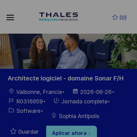
Skip to main content
Saltar al contenido principal
(0)
-
-
Architecte logiciel - domaine Sonar F/H
Ubicación
Fecha de
Valbonne, Francia
2026-06-26
publicación
ID de
Hiring
R0316959
Jornada completa
empleo
Type
Categoría
Software
Sophia Antipolis
Guardar
Aplicar ahora