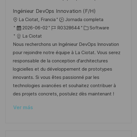
u
e
a
Ingénieur DevOps Innovation (F/H)
b
o
U
La Ciotat, Francia
Jornada completa
l
b
F
I
C
2026-06-02
R0328644
Software
i
i
e
D
a
La Ciotat
c
c
c
d
t
Nous recherchons un Ingénieur DevOps Innovation
a
a
h
e
e
pour rejoindre notre équipe à La Ciotat. Vous serez
c
c
a
e
g
responsable de la conception d'architectures
i
i
d
m
o
logicielles et du développement de prototypes
ó
ó
e
p
r
innovants. Si vous êtes passionné par les
n
n
p
l
í
technologies avancées et souhaitez contribuer à
u
e
a
des projets concrets, postulez dès maintenant !
b
o
Ver más
l
i
c
a