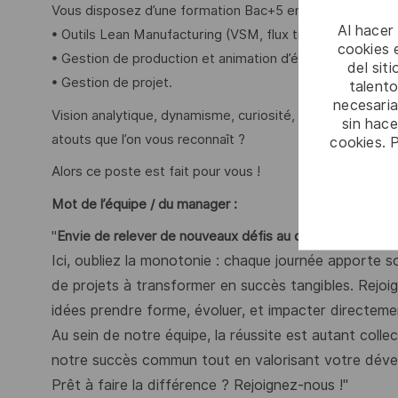
Vous disposez d’une formation Bac+5 en domaine indust
Al hacer
• Outils Lean Manufacturing (VSM, flux tiré, Kanban, 5S, 
cookies e
• Gestion de production et animation d’équipe,
del sit
• Gestion de projet.
talento
necesaria
Vision analytique, dynamisme, curiosité, autonomie, bonn
sin hac
atouts que l’on vous reconnaît ?
cookies. 
Alors ce poste est fait pour vous !
Mot de l’équipe / du manager :
"
Envie de relever de nouveaux défis au quotidien ?
Ici, oubliez la monotonie : chaque journée apporte s
de projets à transformer en succès tangibles. Rejoig
idées prendre forme, évoluer, et impacter directemen
Au sein de notre équipe, la réussite est autant coll
notre succès commun tout en valorisant votre dével
Prêt à faire la différence ? Rejoignez-nous !"