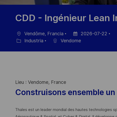
CDD - Ingénieur Lean I
Vendôme, Francia
2026-07-22
Ubicación
Fecha
ID
Industria
Vendome
Categoría
de
de
publicación
em
Lieu : Vendome, France
Construisons ensemble un 
Thales est un leader mondial des hautes technologies spé
Aéronautique & Spatial, et Cyber & Digital. Il développe 