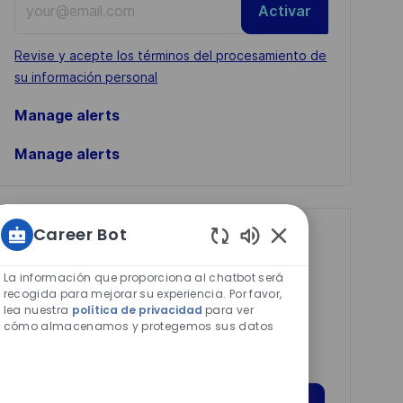
Activar
Email
address
Required
Revise y acepte los términos del procesamiento de
(Required)
su información personal
Manage alerts
Manage alerts
Career Bot
Get tailored job
Sonidos
recommendations
de
La información que proporciona al chatbot será
chatbot
based on your
recogida para mejorar su experiencia. Por favor,
lea nuestra
política de privacidad
para ver
habilitados
interests.
cómo almacenamos y protegemos sus datos