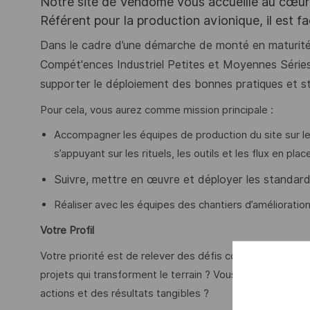
Notre site de Vendôme vous accueille au cœur d
Référent pour la production avionique, il est f
Dans le cadre d’une démarche de monté en maturit
Compét'ences Industriel Petites et Moyennes Séries
supporter le déploiement des bonnes pratiques et s
Pour cela, vous aurez comme mission principale :
Accompagner les équipes de production du site sur le
s’appuyant sur les rituels, les outils et les flux en plac
Suivre, mettre en œuvre et déployer les standards
Réaliser avec les équipes des chantiers d’améliorati
Votre Profil
Votre priorité est de relever des défis concrets en produ
projets qui transforment le terrain ? Vous avez envie d
actions et des résultats tangibles ?