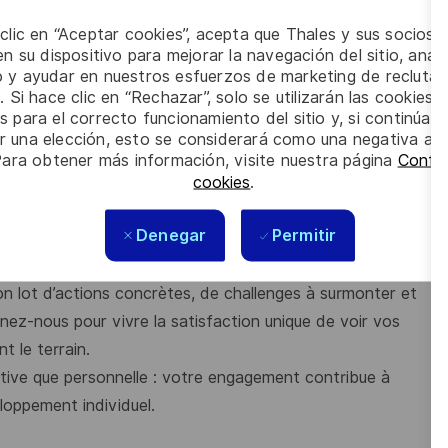
riel et avez des compétences sur :
 clic en “Aceptar cookies”, acepta que Thales y sus socios 
etc.),
n su dispositivo para mejorar la navegación del sitio, anali
io y ayudar en nuestros esfuerzos de marketing de recluta
. Si hace clic en “Rechazar”, solo se utilizarán las cookies 
s para el correcto funcionamiento del sitio y, si continúa
es capacités relationnelles et sens de l’écoute sont des
er una elección, esto se considerará como una negativa a d
Para obtener más información, visite nuestra página
Config
cookies
.
Denegar
Permitir
on lot d’actions concrètes, de challenges à surmonter et
nez-nous pour vivre la satisfaction unique de voir vos
t le terrain.
ective que personnelle : votre engagement contribue à
oppement individuel.