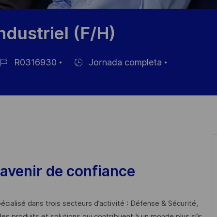
ndustriel (F/H)
R0316930
Jornada completa
Hiring
Type
pleo
avenir de confiance
cialisé dans trois secteurs d’activité : Défense & Sécurité,
des produits et solutions qui contribuent à un monde plus sûr,