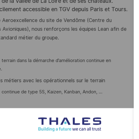
e la Vallée de La Loire et de ses châteaux.
acilement accessible en TGV depuis Paris et Tours.
é Aeroexcellence du site de Vendôme (Centre du
 Avioniques), nous renforçons les équipes Lean afin de
tandard métier du groupe.
 terrain dans la démarche d’amélioration continue en
e.
 métiers avec les opérationnels sur le terrain
on continue de type 5S, Kaizen, Kanban, Andon, …
ction industrielle ? Vous avez l’ambition de piloter des
e découvrir un environnement où chaque jour apporte des