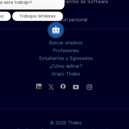
Ingeniero de Componentes de Software
notificación
a este trabajo?
de
través
través
través
correo
chatbot
sa
Trabajos Similares
Información personal
de
de
de
electrónico
LinkedIn
Facebook
twitter
Buscar empleos
/
Profesiones
Estudiantes y Egresados
X
¿Cómo aplicar?
Grupo Thales
© 2026 Thales