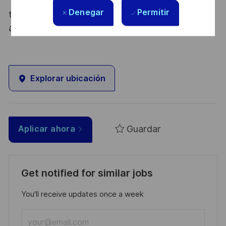
Thales, entreprise Handi-Engagée, reconnait
Denegar
Permitir
tous les talents. La diversité est notre meilleur
atout. Postulez et rejoignez nous !
Explorar ubicación
Guardar
Aplicar ahora
Get notified for similar jobs
You'll receive updates once a week
Enter