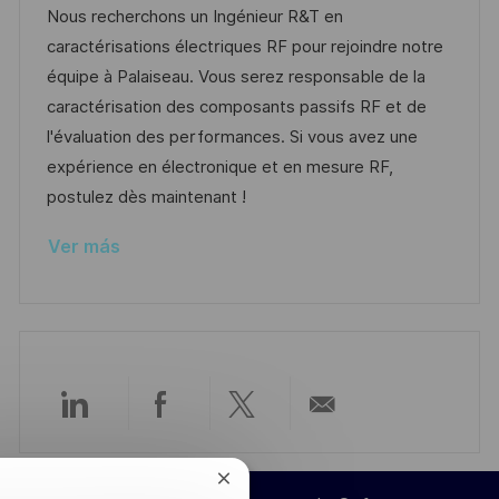
c
c
d
t
Nous recherchons un Ingénieur R&T en
a
h
e
e
caractérisations électriques RF pour rejoindre notre
c
a
e
g
équipe à Palaiseau. Vous serez responsable de la
i
d
m
o
caractérisation des composants passifs RF et de
ó
e
p
r
l'évaluation des performances. Si vous avez une
n
p
l
í
expérience en électronique et en mesure RF,
u
e
a
postulez dès maintenant !
b
o
Ver más
l
i
c
a
c
i
Compartir
Compartir
Compartir
Compartir
ó
n
a
a
a
por
Cerrar