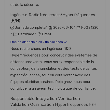
b
o
et de la sécurité.
l
Ingénieur Radiofréquences/Hyperfréquences
i
(F/H)
c
F
I
Jornada completa
2026-06-10
R0331220
a
C
e
D
Hardware
Brest
c
a
c
d
Empleo disponible en 2 ubicaciones
i
t
h
e
Nous recherchons un Ingénieur R&D
ó
e
a
e
Hyperfréquences pour concevoir des systèmes de
n
g
d
m
défense innovants. Vous serez responsable de la
o
e
p
conception, de la simulation et des tests de cartes
r
p
l
hyperfréquences, tout en collaborant avec des
í
u
e
équipes pluridisciplinaires. Rejoignez-nous pour
a
b
o
contribuer à un avenir technologique de confiance.
l
Responsable Intégration Vérification
i
Validation Qualification Hyperfréquences F/H
c