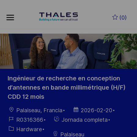
Skip to main content
Saltar al contenido principal
(0)
-
-
Ingénieur de recherche en conception
d’antennes en bande millimétrique (H/F)
CDD 12 mois
Ubicación
Fecha de
Palaiseau, Francia
2026-02-20
publicación
ID de
Hiring
R0316366
Jornada completa
empleo
Type
Categoría
Hardware
Palaiseau