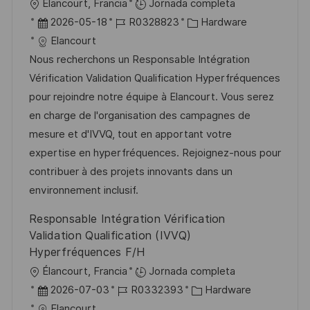
U
Élancourt, Francia
Jornada completa
a
b
F
I
C
2026-05-18
R0328823
Hardware
c
i
e
D
a
Elancourt
i
c
c
d
t
Nous recherchons un Responsable Intégration
ó
a
h
e
e
Vérification Validation Qualification Hyperfréquences
n
c
a
e
g
pour rejoindre notre équipe à Elancourt. Vous serez
i
d
m
o
en charge de l'organisation des campagnes de
ó
e
p
r
mesure et d'IVVQ, tout en apportant votre
n
p
l
í
expertise en hyperfréquences. Rejoignez-nous pour
u
e
a
contribuer à des projets innovants dans un
b
o
environnement inclusif.
l
Responsable Intégration Vérification
i
Validation Qualification (IVVQ)
c
Hyperfréquences F/H
a
U
Élancourt, Francia
Jornada completa
c
b
F
I
C
2026-07-03
R0332393
Hardware
i
i
e
D
a
Elancourt