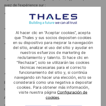
avez de l'expérience sur :
Connaissances approfondies en électromagnétisme,
antennes et circuits RF
Logiciels de simulation électromagnétique CST
Al hacer clic en “Aceptar cookies”, acepta
Microwave Studio et Keysight ADS
que Thales y sus socios depositen cookies
en su dispositivo para mejorar la navegación
Maitrise des instruments de mesures RF (analyseur de
del sitio, analizar el uso del sitio y ayudar en
réseau vectoriel et analyseur de spectre)
nuestros esfuerzos de marketing de
reclutamiento y talento. Si hace clic en
Mesures d'antennes (coefficient de réflexion,
“Rechazar”, solo se utilizarán las cookies
diagrammes de rayonnement, efficacité, ...)
técnicas necesarias para el correcto
funcionamiento del sitio y, si continúa
Anglais et Français (niveau C1 attendu)
navegando sin hacer una elección, esto se
considerará como una negativa a depositar
Esprit d’équipe, rigueur, organisation et sens de la
cookies. Para obtener más información,
communication sont des atouts que l'on vous reconnait ?
visite nuestra página
Configuración de
cookies
.
Alors ce poste est fait pour vous !