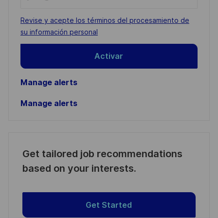
Email
address
Required
Revise y acepte los términos del procesamiento de
(Required)
su información personal
Activar
Manage alerts
Manage alerts
Get tailored job recommendations
based on your interests.
Get Started