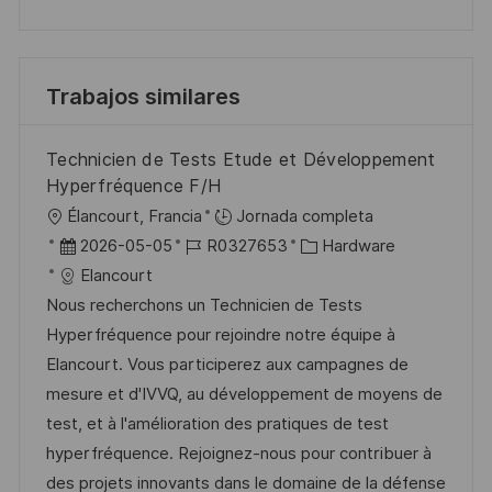
Trabajos similares
Technicien de Tests Etude et Développement
Hyperfréquence F/H
U
Élancourt, Francia
Jornada completa
b
F
I
C
2026-05-05
R0327653
Hardware
i
e
D
a
Elancourt
c
c
d
t
Nous recherchons un Technicien de Tests
a
h
e
e
Hyperfréquence pour rejoindre notre équipe à
c
a
e
g
Elancourt. Vous participerez aux campagnes de
i
d
m
o
mesure et d'IVVQ, au développement de moyens de
ó
e
p
r
test, et à l'amélioration des pratiques de test
n
p
l
í
hyperfréquence. Rejoignez-nous pour contribuer à
u
e
a
des projets innovants dans le domaine de la défense