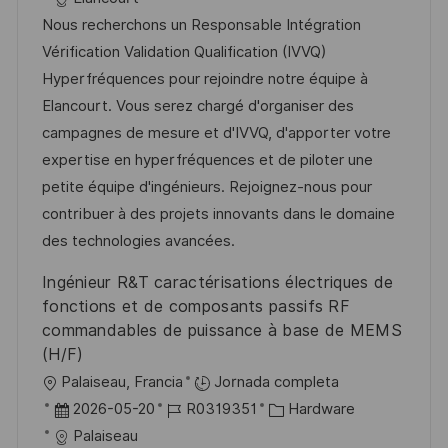
ó
c
c
d
t
Nous recherchons un Responsable Intégration
n
a
h
e
e
Vérification Validation Qualification (IVVQ)
c
a
e
g
Hyperfréquences pour rejoindre notre équipe à
i
d
m
o
Elancourt. Vous serez chargé d'organiser des
ó
e
p
r
campagnes de mesure et d'IVVQ, d'apporter votre
n
p
l
í
expertise en hyperfréquences et de piloter une
u
e
a
petite équipe d'ingénieurs. Rejoignez-nous pour
b
o
contribuer à des projets innovants dans le domaine
l
des technologies avancées.
i
Ingénieur R&T caractérisations électriques de
c
fonctions et de composants passifs RF
a
commandables de puissance à base de MEMS
c
(H/F)
i
U
Palaiseau, Francia
Jornada completa
ó
b
F
I
C
2026-05-20
R0319351
Hardware
n
i
e
D
a
Palaiseau