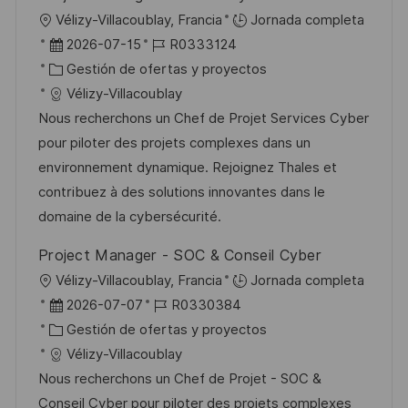
b
a
o
U
Vélizy-Villacoublay, Francia
Jornada completa
l
b
F
I
2026-07-15
R0333124
i
i
e
C
D
Gestión de ofertas y proyectos
c
c
c
a
d
Vélizy-Villacoublay
a
a
h
t
e
Nous recherchons un Chef de Projet Services Cyber
c
c
a
e
e
pour piloter des projets complexes dans un
i
i
d
g
m
environnement dynamique. Rejoignez Thales et
ó
ó
e
o
p
contribuez à des solutions innovantes dans le
n
n
p
r
l
domaine de la cybersécurité.
u
í
e
Project Manager - SOC & Conseil Cyber
b
a
o
U
Vélizy-Villacoublay, Francia
Jornada completa
l
b
F
I
2026-07-07
R0330384
i
i
e
C
D
Gestión de ofertas y proyectos
c
c
c
a
d
Vélizy-Villacoublay
a
a
h
t
e
Nous recherchons un Chef de Projet - SOC &
c
c
a
e
e
Conseil Cyber pour piloter des projets complexes