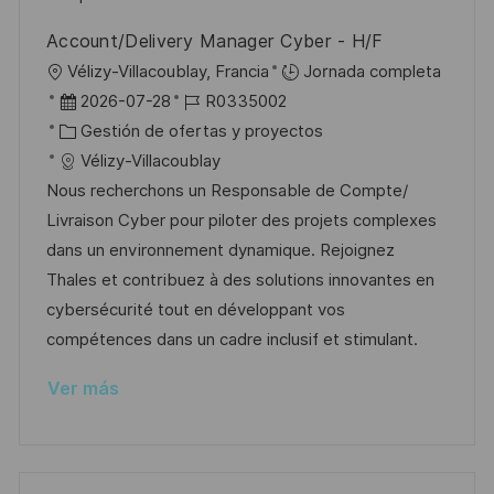
b
a
o
Account/Delivery Manager Cyber - H/F
l
U
Vélizy-Villacoublay, Francia
Jornada completa
i
b
F
I
2026-07-28
R0335002
c
i
e
C
D
Gestión de ofertas y proyectos
a
c
c
a
d
Vélizy-Villacoublay
c
a
h
t
e
Nous recherchons un Responsable de Compte/
i
c
a
e
e
Livraison Cyber pour piloter des projets complexes
ó
i
d
g
m
dans un environnement dynamique. Rejoignez
n
ó
e
o
p
Thales et contribuez à des solutions innovantes en
n
p
r
l
cybersécurité tout en développant vos
u
í
e
compétences dans un cadre inclusif et stimulant.
b
a
o
Ver más
l
i
c
a