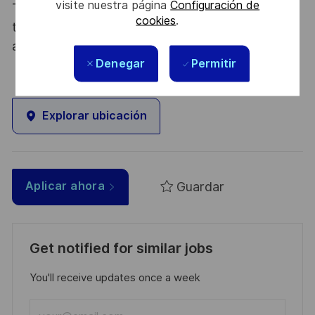
visite nuestra página
Configuración de
Thales, entreprise Handi-Engagée, reconnait
cookies
.
tous les talents. La diversité est notre meilleur
atout. Postulez et rejoignez nous !
Denegar
Permitir
Explorar ubicación
Guardar
Aplicar ahora
Get notified for similar jobs
You'll receive updates once a week
Enter