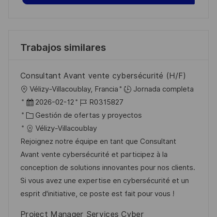
Trabajos similares
Consultant Avant vente cybersécurité (H/F)
U
Vélizy-Villacoublay, Francia
Jornada completa
b
F
I
2026-02-12
R0315827
i
e
C
D
Gestión de ofertas y proyectos
c
c
a
d
Vélizy-Villacoublay
a
h
t
e
Rejoignez notre équipe en tant que Consultant
c
a
e
e
Avant vente cybersécurité et participez à la
i
d
g
m
conception de solutions innovantes pour nos clients.
ó
e
o
p
Si vous avez une expertise en cybersécurité et un
n
p
r
l
esprit d'initiative, ce poste est fait pour vous !
u
í
e
Project Manager Services Cyber