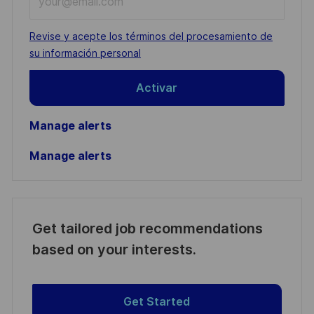
Email
address
Required
Revise y acepte los términos del procesamiento de
(Required)
su información personal
Activar
Manage alerts
Manage alerts
Get tailored job recommendations
based on your interests.
Get Started