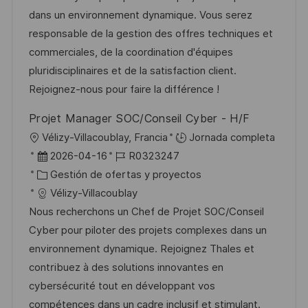
i
i
d
g
m
dans un environnement dynamique. Vous serez
ó
ó
e
o
p
responsable de la gestion des offres techniques et
n
n
p
r
l
commerciales, de la coordination d'équipes
u
í
e
pluridisciplinaires et de la satisfaction client.
b
a
o
Rejoignez-nous pour faire la différence !
l
Projet Manager SOC/Conseil Cyber - H/F
i
U
Vélizy-Villacoublay, Francia
Jornada completa
c
b
F
I
2026-04-16
R0323247
a
i
e
C
D
Gestión de ofertas y proyectos
c
c
c
a
d
Vélizy-Villacoublay
i
a
h
t
e
Nous recherchons un Chef de Projet SOC/Conseil
ó
c
a
e
e
Cyber pour piloter des projets complexes dans un
n
i
d
g
m
environnement dynamique. Rejoignez Thales et
ó
e
o
p
contribuez à des solutions innovantes en
n
p
r
l
cybersécurité tout en développant vos
u
í
e
compétences dans un cadre inclusif et stimulant.