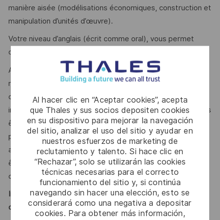
manière aisée (modélisations économiques, construction et
manipulation d’unités d’œuvre).
Votre niveau d’anglais (écrit comme oral), vous permet
d’intervenir dans un contexte international.
Au-delà de vos compétences professionnelles, on vous
reconnait pour votre aisance relationnelle, votre
communication structurée et ciblée permettant d’être en
Al hacer clic en “Aceptar cookies”, acepta
que Thales y sus socios depositen cookies
interface avec des clients d’un haut niveau d’exigence. Vous
en su dispositivo para mejorar la navegación
êtes autonome mais aimez le travail en équipe, faites
del sitio, analizar el uso del sitio y ayudar en
preuve de leadership afin d’obtenir l’adhésion des équipes
nuestros esfuerzos de marketing de
aux enjeux de l’offre, êtes réactif(ve) et synthétique et
reclutamiento y talento. Si hace clic en
“Rechazar”, solo se utilizarán las cookies
êtes capable de communiquer facilement sur des sujets
técnicas necesarias para el correcto
complexes.
funcionamiento del sitio y, si continúa
navegando sin hacer una elección, esto se
Innovation, passion, ambition : rejoignez Thales et
considerará como una negativa a depositar
construisons ensemble un avenir de confiance !
cookies. Para obtener más información,