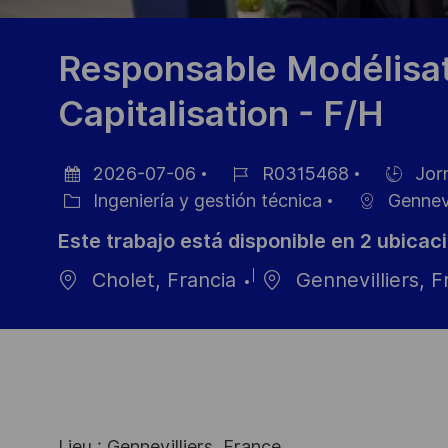
Responsable Modélisat
Capitalisation - F/H
2026-07-06
R0315468
Jor
Fecha
ID
Hiring
Ingeniería y gestión técnica
Gennevi
de
Categoría
de
Type
Este trabajo está disponible en 2 ubicac
publicación
empleo
Cholet, Francia
Gennevilliers, F
Lieu : Gennevilliers, France