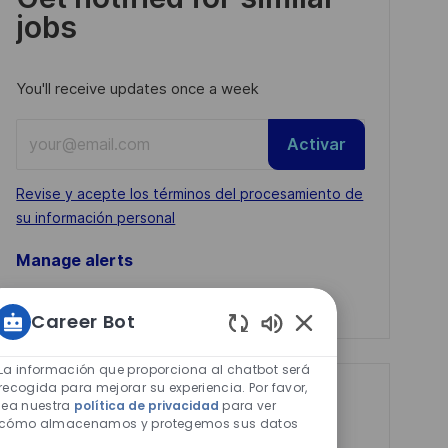
jobs
You'll receive updates once a week
Enter
Activar
Email
address
Required
Revise y acepte los términos del procesamiento de
(Required)
su información personal
Manage alerts
Manage alerts
Career Bot
Sonidos
de
La información que proporciona al chatbot será
chatbot
recogida para mejorar su experiencia. Por favor,
Get tailored job
lea nuestra
política de privacidad
para ver
habilitados
cómo almacenamos y protegemos sus datos
recommendations