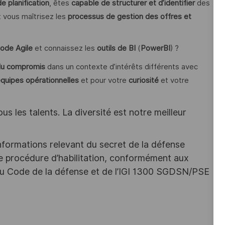
e planification
, êtes
capable de structurer et d’identifier
des
 vous maîtrisez les
processus de gestion des offres et
ode Agile
et connaissez les
outils de BI
(
PowerBI
) ?
/du compromis
dans un contexte d’intérêts différents avec
équipes opérationnelles
et pour votre
curiosité
et votre
s les talents. La diversité est notre meilleur
nformations relevant du secret de la défense
une procédure d’habilitation, conformément aux
s du Code de la défense et de l’IGI 1300 SGDSN/PSE