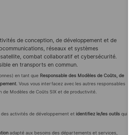
tivités de conception, de développement et de
iocommunications, réseaux et systèmes
satellite, combat collaboratif et cybersécurité.
ssible en transports en commun.
onnes) en tant que
Responsable des
Modèles de Coûts, de
oppement
. Vous vous interfacez avec les autres responsables
n de Modèles de Coûts SIX et de productivité.
des activités de développement et
identifiez le/les outils
qui
ation
adapté aux besoins des départements et services,