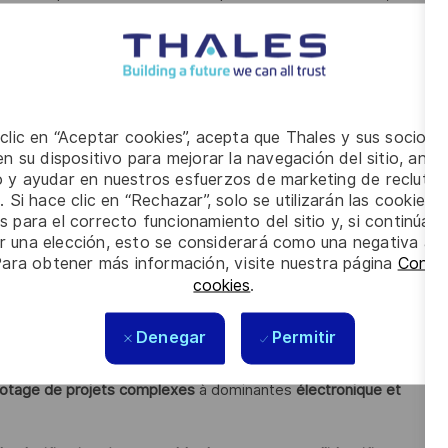
e Coûts
, pour usage en phases Offres et d’Exécution Projet,
letion). Les modèles seront affinés grâce aux retours
ériques de Développement
, en lien avec les Modèles de Coûts,
 clic en “Aceptar cookies”, acepta que Thales y sus socios 
n su dispositivo para mejorar la navegación del sitio, anali
io y ayudar en nuestros esfuerzos de marketing de recluta
tiel des Modèles de Coûts et Plannings Génériques Chargés,
. Si hace clic en “Rechazar”, solo se utilizarán las cookies 
s para el correcto funcionamiento del sitio y, si continúa
n du Earned Value Management (EVM),
er una elección, esto se considerará como una negativa a d
oaching dans votre domaine d'expertise.
Para obtener más información, visite nuestra página
Config
cookies
.
Denegar
Permitir
lotage de projets complexes
à dominantes
électronique et