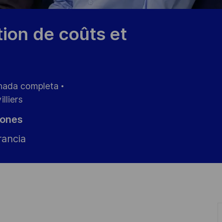
ion de coûts et
nada completa
lliers
iones
rancia