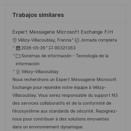
Trabajos similares
Expert Messagerie Microsoft Exchange F/H
U
Vélizy-Villacoublay, Francia
Jornada completa
b
F
I
2026-05-26
R0321363
i
e
C
D
Sistemas de información - Tecnología de la
c
c
a
d
información
a
h
t
e
Vélizy-Villacoublay
c
a
e
e
Nous recherchons un Expert Messagerie Microsoft
i
d
g
m
Exchange pour rejoindre notre équipe à Vélizy-
ó
e
o
p
Villacoublay. Vous serez responsable du support N3
n
p
r
l
des services collaboratifs et de la conformité de
u
í
e
l'écosystème aux standards de sécurité. Rejoignez-
b
a
o
nous pour contribuer à des solutions innovantes
l
dans un environnement dynamique.