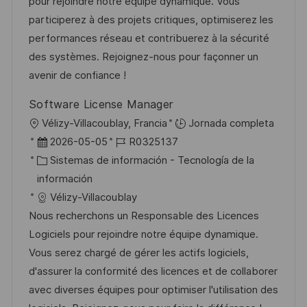
ó
e
o
p
pour rejoindre notre équipe dynamique. Vous
n
p
r
l
participerez à des projets critiques, optimiserez les
u
í
e
performances réseau et contribuerez à la sécurité
b
a
o
des systèmes. Rejoignez-nous pour façonner un
l
avenir de confiance !
i
Software License Manager
c
U
Vélizy-Villacoublay, Francia
Jornada completa
a
b
F
I
2026-05-05
R0325137
c
i
e
C
D
Sistemas de información - Tecnología de la
i
c
c
a
d
información
ó
a
h
t
e
Vélizy-Villacoublay
n
c
a
e
e
Nous recherchons un Responsable des Licences
i
d
g
m
Logiciels pour rejoindre notre équipe dynamique.
ó
e
o
p
Vous serez chargé de gérer les actifs logiciels,
n
p
r
l
d'assurer la conformité des licences et de collaborer
u
í
e
avec diverses équipes pour optimiser l'utilisation des