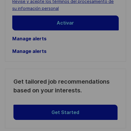
Required
Revise y acepte los términos del procesamiento de
(Required)
su información personal
Activar
Manage alerts
Manage alerts
Get tailored job recommendations
based on your interests.
Get Started