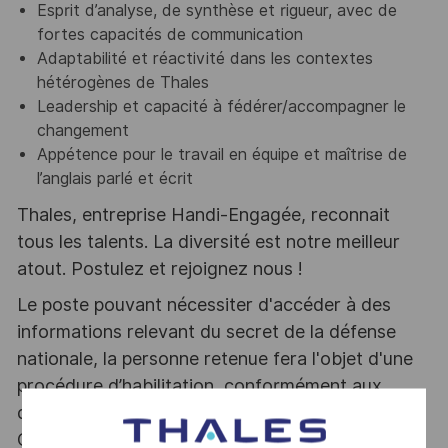
Esprit d’analyse, de synthèse et rigueur, avec de
fortes capacités de communication
Adaptabilité et réactivité dans les contextes
hétérogènes de Thales
Leadership et capacité à fédérer/accompagner le
changement
Appétence pour le travail en équipe et maîtrise de
l’anglais parlé et écrit
Thales, entreprise Handi-Engagée, reconnait
tous les talents. La diversité est notre meilleur
atout. Postulez et rejoignez nous !
Le poste pouvant nécessiter d'accéder à des
informations relevant du secret de la défense
nationale, la personne retenue fera l'objet d'une
procédure d’habilitation, conformément aux
dispositions des articles R.2311-1 et suivants du
Code de la défense et de l’IGI 1300 SGDSN/PSE