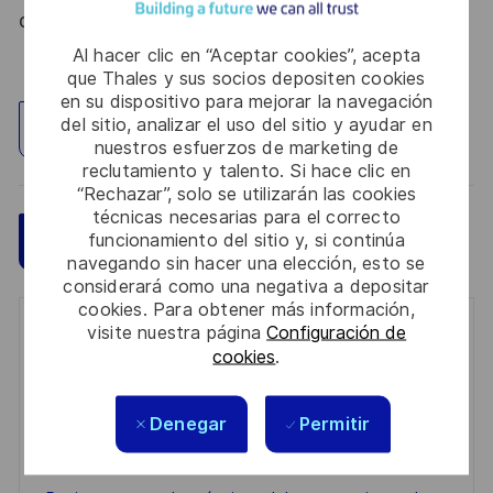
du 09 août 2021.
Al hacer clic en “Aceptar cookies”, acepta
que Thales y sus socios depositen cookies
en su dispositivo para mejorar la navegación
del sitio, analizar el uso del sitio y ayudar en
Explorar ubicación
nuestros esfuerzos de marketing de
reclutamiento y talento. Si hace clic en
“Rechazar”, solo se utilizarán las cookies
técnicas necesarias para el correcto
Guardar
funcionamiento del sitio y, si continúa
Aplicar ahora
navegando sin hacer una elección, esto se
considerará como una negativa a depositar
cookies. Para obtener más información,
visite nuestra página
Configuración de
Get notified for similar jobs
cookies
.
You'll receive updates once a week
Denegar
Permitir
Enter
Email
address