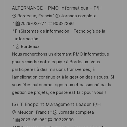
i
ALTERNANCE - PMO Informatique - F/H
c
U
Bordeaux, Francia
Jornada completa
a
b
F
I
2026-03-27
R0322386
c
i
e
C
D
Sistemas de información - Tecnología de la
i
c
c
a
d
información
ó
a
h
t
e
Bordeaux
n
c
a
e
e
Nous recherchons un alternant PMO Informatique
i
d
g
m
pour rejoindre notre équipe à Bordeaux. Vous
ó
e
o
p
participerez à des missions transverses, à
n
p
r
l
l'amélioration continue et à la gestion des risques. Si
u
í
e
vous êtes autonome, rigoureux et passionné par la
b
a
o
gestion de projets, ce poste est fait pour vous !
l
IS/IT Endpoint Management Leader F/H
i
U
Meudon, Francia
Jornada completa
c
b
F
I
2026-08-06
R0322999
a