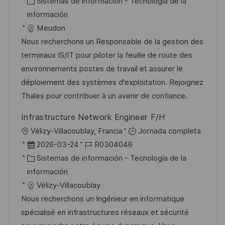
i
e
C
D
Sistemas de información - Tecnología de la
c
c
c
a
d
información
i
a
h
t
e
Meudon
ó
c
a
e
e
Nous recherchons un Responsable de la gestion des
n
i
d
g
m
terminaux IS/IT pour piloter la feuille de route des
ó
e
o
p
environnements postes de travail et assurer le
n
p
r
l
déploiement des systèmes d'exploitation. Rejoignez
u
í
e
Thales pour contribuer à un avenir de confiance.
b
a
o
Infrastructure Network Engineer F/H
l
U
Vélizy-Villacoublay, Francia
Jornada completa
i
b
F
I
2026-03-24
R0304046
c
i
e
C
D
Sistemas de información - Tecnología de la
a
c
c
a
d
información
c
a
h
t
e
Vélizy-Villacoublay
i
c
a
e
e
Nous recherchons un Ingénieur en informatique
ó
i
d
g
m
spécialisé en infrastructures réseaux et sécurité
n