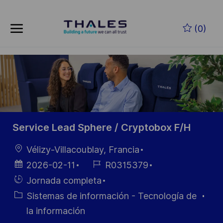
Skip to main content
Saltar al contenido principal
(0)
-
-
Service Lead Sphere / Cryptobox F/H
Ubicación
Vélizy-Villacoublay, Francia
Fecha de
ID de
2026-02-11
R0315379
publicación
empleo
Hiring
Jornada completa
Type
Categoría
Sistemas de información - Tecnología de
la información