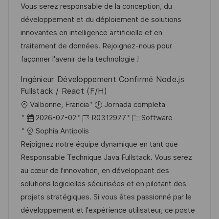
c
a
e
g
Vous serez responsable de la conception, du
ó
i
d
m
o
développement et du déploiement de solutions
n
ó
e
p
r
innovantes en intelligence artificielle et en
n
p
l
í
traitement de données. Rejoignez-nous pour
u
e
a
façonner l'avenir de la technologie !
b
o
Ingénieur Développement Confirmé Node.js
l
Fullstack / React (F/H)
i
U
Valbonne, Francia
Jornada completa
c
b
F
I
C
2026-07-02
R0312977
Software
a
i
e
D
a
Sophia Antipolis
c
c
c
d
t
Rejoignez notre équipe dynamique en tant que
i
a
h
e
e
Responsable Technique Java Fullstack. Vous serez
ó
c
a
e
g
au cœur de l'innovation, en développant des
n
i
d
m
o
solutions logicielles sécurisées et en pilotant des
ó
e
p
r
projets stratégiques. Si vous êtes passionné par le
n
p
l
í
développement et l'expérience utilisateur, ce poste