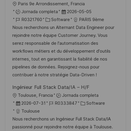
U
Paris 9e Arrondissement, Francia
c
b
F
Jornada completa
2026-05-05
a
i
I
C
e
R0321760
Software
PARIS 9ème
c
c
D
a
c
Nous recherchons un Alternant Data Engineer pour
i
a
d
t
h
rejoindre notre équipe Customer Journey. Vous
ó
c
e
e
a
serez responsable de l'automatisation des
n
i
e
g
d
workflows métiers et du développement d'outils
ó
m
o
e
internes, tout en garantissant la fiabilité de nos
n
p
r
p
pipelines de données. Rejoignez-nous pour
l
í
u
contribuer à notre stratégie Data-Driven !
e
a
b
Ingénieur Full Stack Data/IA – H/F
o
l
U
Toulouse, Francia
Jornada completa
i
b
F
I
C
2026-07-31
R0333847
Software
c
i
e
D
a
Toulouse
a
c
c
d
t
Nous recherchons un Ingénieur Full Stack Data/IA
c
a
h
e
e
passionné pour rejoindre notre équipe à Toulouse.
i