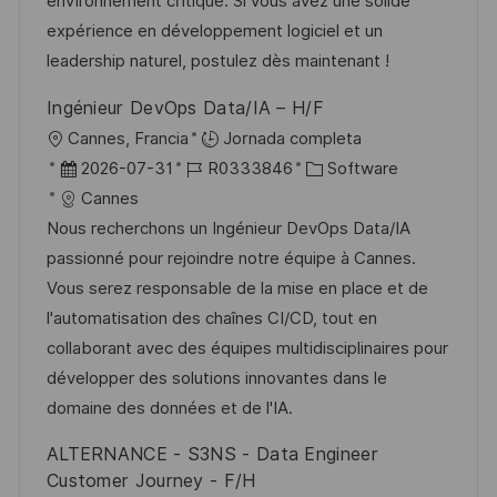
environnement critique. Si vous avez une solide
n
p
l
í
expérience en développement logiciel et un
u
e
a
leadership naturel, postulez dès maintenant !
b
o
Ingénieur DevOps Data/IA – H/F
l
U
Cannes, Francia
Jornada completa
i
b
F
I
C
2026-07-31
R0333846
Software
c
i
e
D
a
Cannes
a
c
c
d
t
Nous recherchons un Ingénieur DevOps Data/IA
c
a
h
e
e
passionné pour rejoindre notre équipe à Cannes.
i
c
a
e
g
Vous serez responsable de la mise en place et de
ó
i
d
m
o
l'automatisation des chaînes CI/CD, tout en
n
ó
e
p
r
collaborant avec des équipes multidisciplinaires pour
n
p
l
í
développer des solutions innovantes dans le
u
e
a
domaine des données et de l'IA.
b
o
ALTERNANCE - S3NS - Data Engineer
l
Customer Journey - F/H
i