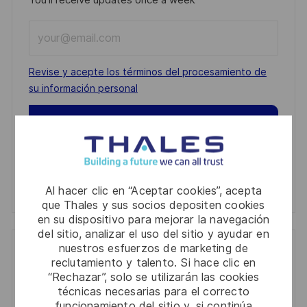
Enter
Email
address
Required
Revise y acepte los términos del procesamiento de
(Required)
su información personal
Activar
Manage alerts
Manage alerts
Al hacer clic en “Aceptar cookies”, acepta
que Thales y sus socios depositen cookies
en su dispositivo para mejorar la navegación
del sitio, analizar el uso del sitio y ayudar en
nuestros esfuerzos de marketing de
Get tailored job recommendations
reclutamiento y talento. Si hace clic en
“Rechazar”, solo se utilizarán las cookies
based on your interests.
técnicas necesarias para el correcto
funcionamiento del sitio y, si continúa