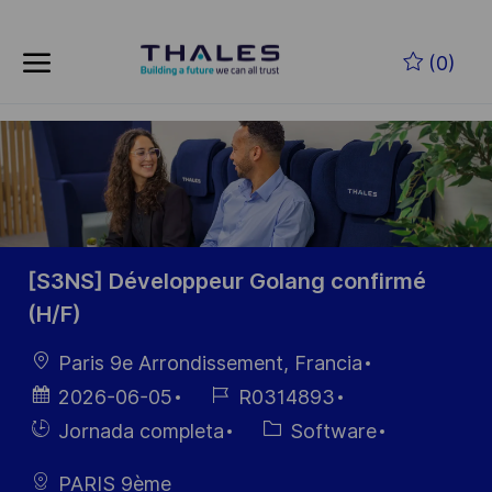
Skip to main content
Saltar al contenido principal
(0)
-
-
[S3NS] Développeur Golang confirmé
(H/F)
Ubicación
Paris 9e Arrondissement, Francia
Fecha de
ID de
2026-06-05
R0314893
publicación
empleo
Hiring
Categoría
Jornada completa
Software
Type
PARIS 9ème