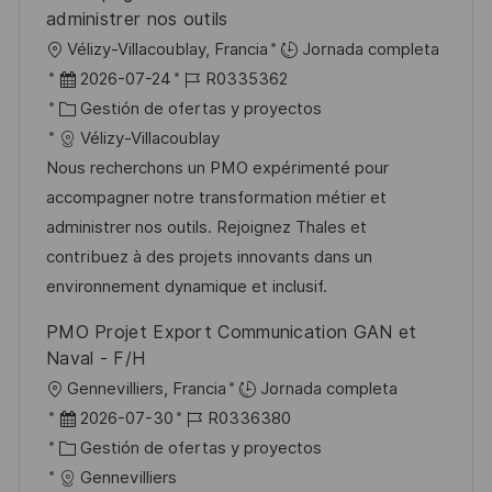
a
administrer nos outils
c
U
Vélizy-Villacoublay, Francia
Jornada completa
i
b
F
I
2026-07-24
R0335362
ó
i
e
C
D
Gestión de ofertas y proyectos
n
c
c
a
d
Vélizy-Villacoublay
a
h
t
e
Nous recherchons un PMO expérimenté pour
c
a
e
e
accompagner notre transformation métier et
i
d
g
m
administrer nos outils. Rejoignez Thales et
ó
e
o
p
contribuez à des projets innovants dans un
n
p
r
l
environnement dynamique et inclusif.
u
í
e
PMO Projet Export Communication GAN et
b
a
o
Naval - F/H
l
U
Gennevilliers, Francia
Jornada completa
i
b
F
I
2026-07-30
R0336380
c
i
e
C
D
Gestión de ofertas y proyectos
a
c
c
a
d
Gennevilliers