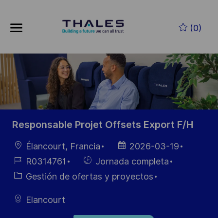
Skip to main content
Saltar al contenido principal
(0)
-
-
Responsable Projet Offsets Export F/H
Ubicación
Fecha de
Élancourt, Francia
2026-03-19
publicación
ID de
Hiring
R0314761
Jornada completa
empleo
Type
Categoría
Gestión de ofertas y proyectos
Elancourt