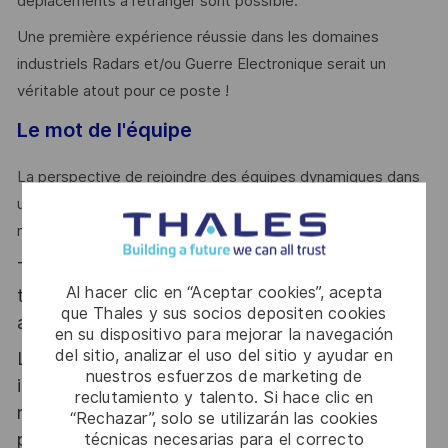
déplacements à l’étranger sont possible.
Une première expérience réussie dans les domaines
industriels Radars et/ou Guerre Electronique serait un
véritable atout pour ce poste !
Le mot de l'équipe
La perspective de rejoindre des équipes dynamiques dans
un univers Export et Offset passionnant vous anime ? Alors
n'hésitez plus et postulez !
Thales, entreprise Handi-Engagée, reconnait
Al hacer clic en “Aceptar cookies”, acepta
tous les talents. La diversité est notre meilleur
que Thales y sus socios depositen cookies
atout. Postulez et rejoignez nous !
en su dispositivo para mejorar la navegación
del sitio, analizar el uso del sitio y ayudar en
Le poste pouvant nécessiter d'accéder à des
nuestros esfuerzos de marketing de
informations relevant du secret de la défense
reclutamiento y talento. Si hace clic en
nationale, la personne retenue fera l'objet d'une
“Rechazar”, solo se utilizarán las cookies
técnicas necesarias para el correcto
procédure d’habilitation, conformément aux