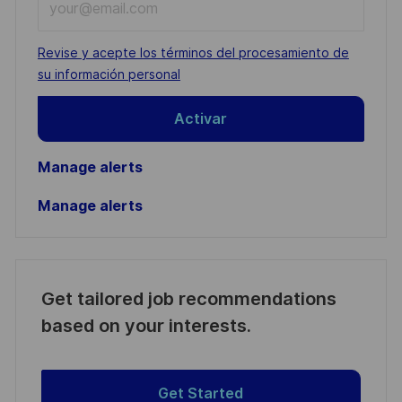
Email
address
Required
Revise y acepte los términos del procesamiento de
(Required)
su información personal
Activar
Manage alerts
Manage alerts
Get tailored job recommendations
based on your interests.
Get Started