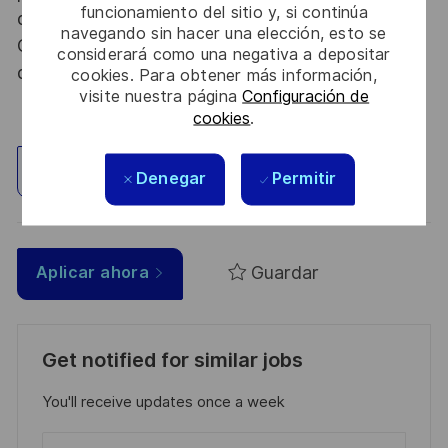
funcionamiento del sitio y, si continúa
dispositions des articles R.2311-1 et suivants du
navegando sin hacer una elección, esto se
Code de la défense et de l’IGI 1300 SGDSN/PSE
considerará como una negativa a depositar
du 09 août 2021.
cookies. Para obtener más información,
visite nuestra página
Configuración de
cookies
.
Explorar ubicación
Denegar
Permitir
Guardar
Aplicar ahora
Get notified for similar jobs
You'll receive updates once a week
Enter