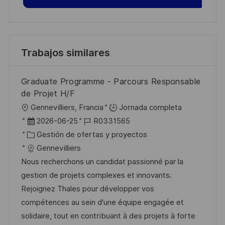
Trabajos similares
Graduate Programme - Parcours Responsable
de Projet H/F
U
Gennevilliers, Francia
Jornada completa
b
F
I
2026-06-25
R0331565
i
e
C
D
Gestión de ofertas y proyectos
c
c
a
d
Gennevilliers
a
h
t
e
Nous recherchons un candidat passionné par la
c
a
e
e
gestion de projets complexes et innovants.
i
d
g
m
Rejoignez Thales pour développer vos
ó
e
o
p
compétences au sein d'une équipe engagée et
n
p
r
l
solidaire, tout en contribuant à des projets à forte