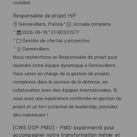
u
í
e
visibilité.
b
a
o
Responsable de projet H/F
l
U
Gennevilliers, Francia
Jornada completa
i
b
F
I
2026-06-16
R0331577
c
i
e
C
D
Gestión de ofertas y proyectos
a
c
c
a
d
Gennevilliers
c
a
h
t
e
Nous recherchons un Responsable de projet pour
i
c
a
e
e
rejoindre notre équipe dynamique à Gennevilliers.
ó
i
d
g
m
Vous serez en charge de la gestion de projets
n
ó
e
o
p
complexes dans le secteur de la défense, en
n
p
r
l
collaboration avec des équipes internationales. Si
u
í
e
vous avez une expérience confirmée en gestion de
b
a
o
projet et un fort potentiel de leadership, postulez
l
dès maintenant !
i
[CWS DOP PMO] - PMO expérimenté pour
c
accompagner notre transformation métier et