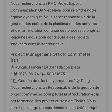
c
a
h
t
e
Nous recherchons un PMO Projet Export
i
c
a
e
e
Communication GAN et Naval pour rejoindre notre
ó
i
d
g
m
équipe dynamique. Vous serez responsable de la
n
ó
e
o
p
gestion des coûts, de la planification des activités
n
p
r
l
et de l'amélioration continue des processus projets.
u
í
e
Rejoignez-nous pour contribuer à des projets
b
a
o
innovants dans le secteur naval.
l
Project Management Officer confirmé(e)
i
(H/F)
c
U
Rungis, Francia
Jornada completa
a
b
F
I
2026-06-24
R0331675
c
i
e
C
D
Gestión de ofertas y proyectos
Rungis
i
c
c
a
d
Nous recherchons un Responsable de la gestion de
ó
a
h
t
e
projet confirmé(e) pour piloter la structuration et la
n
c
a
e
e
performance des projets au sein de Thales. Vous
i
d
g
m
serez en charge de coordonner les activités projet