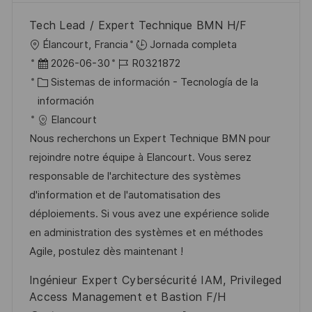
Tech Lead / Expert Technique BMN H/F
U
Élancourt, Francia
Jornada completa
b
F
I
2026-06-30
R0321872
i
e
C
D
Sistemas de información - Tecnología de la
c
c
a
d
información
a
h
t
e
Elancourt
c
a
e
e
Nous recherchons un Expert Technique BMN pour
i
d
g
m
rejoindre notre équipe à Elancourt. Vous serez
ó
e
o
p
responsable de l'architecture des systèmes
n
p
r
l
d'information et de l'automatisation des
u
í
e
déploiements. Si vous avez une expérience solide
b
a
o
en administration des systèmes et en méthodes
l
Agile, postulez dès maintenant !
i
Ingénieur Expert Cybersécurité IAM, Privileged
c
Access Management et Bastion F/H
a