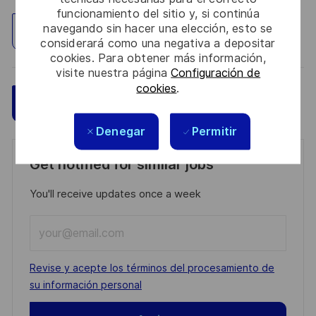
funcionamiento del sitio y, si continúa
navegando sin hacer una elección, esto se
Explorar ubicación
considerará como una negativa a depositar
cookies. Para obtener más información,
visite nuestra página
Configuración de
cookies
.
Guardar
Aplicar ahora
Denegar
Permitir
Get notified for similar jobs
You'll receive updates once a week
Enter
Email
address
Required
Revise y acepte los términos del procesamiento de
(Required)
su información personal