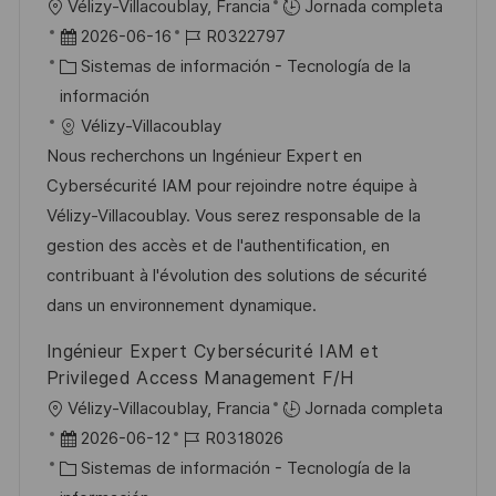
U
Vélizy-Villacoublay, Francia
Jornada completa
c
b
F
I
2026-06-16
R0322797
i
i
e
C
D
Sistemas de información - Tecnología de la
ó
c
c
a
d
información
n
a
h
t
e
Vélizy-Villacoublay
c
a
e
e
Nous recherchons un Ingénieur Expert en
i
d
g
m
Cybersécurité IAM pour rejoindre notre équipe à
ó
e
o
p
Vélizy-Villacoublay. Vous serez responsable de la
n
p
r
l
gestion des accès et de l'authentification, en
u
í
e
contribuant à l'évolution des solutions de sécurité
b
a
o
dans un environnement dynamique.
l
Ingénieur Expert Cybersécurité IAM et
i
Privileged Access Management F/H
c
U
Vélizy-Villacoublay, Francia
Jornada completa
a
b
F
I
2026-06-12
R0318026
c
i
e
C
D
Sistemas de información - Tecnología de la
i