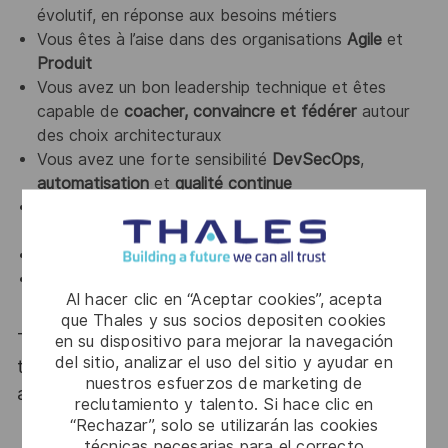
évolutif, en réponse aux besoins métiers
Vous êtes à l’aise dans des organisations
Agile
et
Produit
Vous avez un bon leadership technique et êtes
capable de
coacher, convaincre et fédérer
autour
des choix architecturaux
Vous avez une forte sensibilité
DevSecOps
,
automatisation
et
qualité continue
Vous êtes
force de proposition
et moteur de
l’amélioration continue
Anglais professionnel
indispensable
Connaissance des normes
ISO 27001
,
HDS
,
Al hacer clic en “Aceptar cookies”, acepta
SecNumCloud
est un plus
que Thales y sus socios depositen cookies
Thales, entreprise Handi-Engagée, reconnait
en su dispositivo para mejorar la navegación
del sitio, analizar el uso del sitio y ayudar en
tous les talents. La diversité est notre meilleur
nuestros esfuerzos de marketing de
atout. Postulez et rejoignez nous !
reclutamiento y talento. Si hace clic en
“Rechazar”, solo se utilizarán las cookies
técnicas necesarias para el correcto