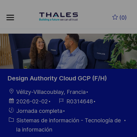
Skip to main content
Saltar al contenido principal
(0)
-
-
Design Authority Cloud GCP (F/H)
Ubicación
Vélizy-Villacoublay, Francia
Fecha de
ID de
2026-02-02
R0314648
publicación
empleo
Hiring
Jornada completa
Type
Categoría
Sistemas de información - Tecnología de
la información