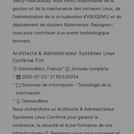
ó
e
o
p
Vélizy-Villacoublay. Vous serez responsable de la
n
p
r
l
gestion et de la maintenance des serveurs Linux, de
u
í
e
l'administration de la virtualisation KVM/QEMU, et du
b
a
o
déploiement de clusters Kubernetes. Rejoignez-
l
nous pour contribuer à un avenir technologique
i
innovant.
c
Architecte & Administrateur Systèmes Linux
a
Confirmé F/H
c
U
Gennevilliers, Francia
Jornada completa
i
b
F
I
2026-07-23
R0330054
ó
i
e
C
D
Sistemas de información - Tecnología de la
n
c
c
a
d
información
a
h
t
e
Gennevilliers
c
a
e
e
Nous recherchons un Architecte & Administrateur
i
d
g
m
Systèmes Linux Confirmé pour garantir la
ó
e
o
p
cohérence, la sécurité et la performance de nos
n
p
r
l
infrastructures IT. Rejoignez-nous pour concevoir et