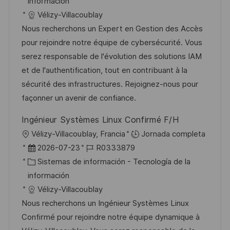
c
c
a
d
información
ó
a
h
t
e
Vélizy-Villacoublay
n
c
a
e
e
Nous recherchons un Expert en Gestion des Accès
i
d
g
m
pour rejoindre notre équipe de cybersécurité. Vous
ó
e
o
p
serez responsable de l'évolution des solutions IAM
n
p
r
l
et de l'authentification, tout en contribuant à la
u
í
e
sécurité des infrastructures. Rejoignez-nous pour
b
a
o
façonner un avenir de confiance.
l
Ingénieur Systèmes Linux Confirmé F/H
i
U
Vélizy-Villacoublay, Francia
Jornada completa
c
b
F
I
2026-07-23
R0333879
a
i
e
C
D
Sistemas de información - Tecnología de la
c
c
c
a
d
información
i
a
h
t
e
Vélizy-Villacoublay
ó
c
a
e
e
Nous recherchons un Ingénieur Systèmes Linux
n
i
d
g
m
Confirmé pour rejoindre notre équipe dynamique à