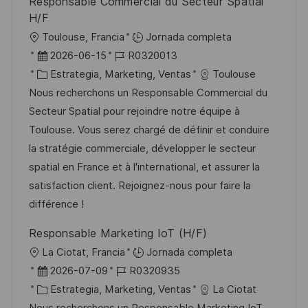
Responsable Commercial du Secteur Spatial
i
H/F
c
U
Toulouse, Francia
Jornada completa
a
b
F
I
2026-06-15
R0320013
c
i
e
C
D
Estrategia, Marketing, Ventas
Toulouse
i
c
c
a
d
Nous recherchons un Responsable Commercial du
ó
a
h
t
e
Secteur Spatial pour rejoindre notre équipe à
n
c
a
e
e
Toulouse. Vous serez chargé de définir et conduire
i
d
g
m
la stratégie commerciale, développer le secteur
ó
e
o
p
spatial en France et à l'international, et assurer la
n
p
r
l
satisfaction client. Rejoignez-nous pour faire la
u
í
e
différence !
b
a
o
Responsable Marketing IoT (H/F)
l
U
La Ciotat, Francia
Jornada completa
i
b
F
I
2026-07-09
R0320935
c
i
e
C
D
Estrategia, Marketing, Ventas
La Ciotat
a
c
c
a
d
Nous recherchons un Responsable Marketing IoT