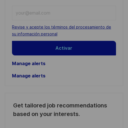
Enter
Email
address
Required
Revise y acepte los términos del procesamiento de
(Required)
su información personal
Activar
Manage alerts
Manage alerts
Get tailored job recommendations
based on your interests.