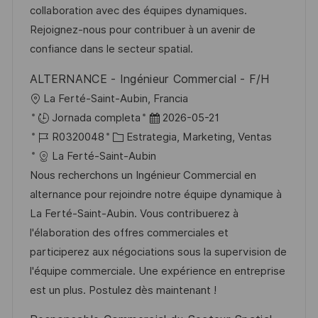
ó
e
o
p
collaboration avec des équipes dynamiques.
n
p
r
l
Rejoignez-nous pour contribuer à un avenir de
u
í
e
confiance dans le secteur spatial.
b
a
o
ALTERNANCE - Ingénieur Commercial - F/H
l
U
La Ferté-Saint-Aubin, Francia
i
b
F
Jornada completa
2026-05-21
c
i
I
C
e
R0320048
Estrategia, Marketing, Ventas
a
c
D
a
c
La Ferté-Saint-Aubin
c
a
d
t
h
Nous recherchons un Ingénieur Commercial en
i
c
e
e
a
alternance pour rejoindre notre équipe dynamique à
ó
i
e
g
d
La Ferté-Saint-Aubin. Vous contribuerez à
n
ó
m
o
e
l'élaboration des offres commerciales et
n
p
r
p
participerez aux négociations sous la supervision de
l
í
u
l'équipe commerciale. Une expérience en entreprise
e
a
b
est un plus. Postulez dès maintenant !
o
l