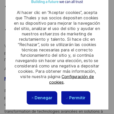
Maîtrise des notions de middleware, d’APIs, de runtime,
Al hacer clic en “Aceptar cookies”, acepta
de scheduling et d’orchestration, y compris en
que Thales y sus socios depositen cookies
environnement critique.
en su dispositivo para mejorar la navegación
del sitio, analizar el uso del sitio y ayudar en
Anglais courant (lu, écrit, parlé).
nuestros esfuerzos de marketing de
reclutamiento y talento. Si hace clic en
“Rechazar”, solo se utilizarán las cookies
Votre leadership, votre esprit de synthèse, votre vision
técnicas necesarias para el correcto
produit et votre sens de l’innovation sont des atouts que
funcionamiento del sitio y, si continúa
l’on vous reconnait ?
navegando sin hacer una elección, esto se
considerará como una negativa a depositar
Alors ce poste est fait pour vous !
cookies. Para obtener más información,
visite nuestra página
Configuración de
Mot de l’équipe
cookies
.
Rejoignez nous pour participer à la conception d’une
Denegar
Permitir
plateforme logicielle spatiale de nouvelle génération, au
croisement du spatial, de la data et de l’IA, et à la
transformation de technologies avancées en solutions à