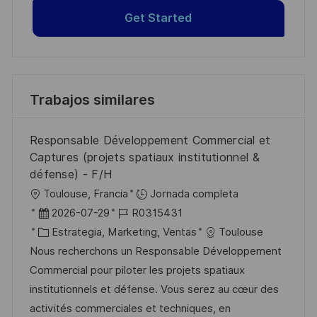
Get Started
Trabajos similares
Responsable Développement Commercial et
Captures (projets spatiaux institutionnel &
défense) - F/H
U
Toulouse, Francia
Jornada completa
b
F
I
2026-07-29
R0315431
i
e
C
D
Estrategia, Marketing, Ventas
Toulouse
c
c
a
d
Nous recherchons un Responsable Développement
a
h
t
e
Commercial pour piloter les projets spatiaux
c
a
e
e
institutionnels et défense. Vous serez au cœur des
i
d
g
m
activités commerciales et techniques, en