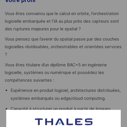
Votre profil
Vous êtes convaincu que le calcul en orbite, l’orchestration
logicielle embarquée et l’IA au plus près des capteurs sont
des ruptures majeures pour le spatial ?
Vous pensez que l’avenir du spatial passe par des couches
logicielles réutilisables, orchestrables et orientées services
?
Vous êtes titulaire d’un diplôme BAC+5 en ingénierie
logicielle, systèmes ou numérique et possédez les
compétences suivantes :
Expérience en produit logiciel, architectures distribuées,
.
systèmes embarqués ou edge/cloud computing
Capacité à structurer un produit à partir de briques
logicielles avancées, sous contraintes sévères de
performance, de fiabilité et de ressources.