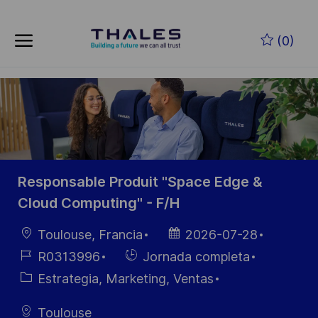
Skip to main content
Saltar al contenido principal
(0)
-
-
Responsable Produit "Space Edge &
Cloud Computing" - F/H
Ubicación
Fecha de
Toulouse, Francia
2026-07-28
publicación
ID de
Hiring
R0313996
Jornada completa
empleo
Type
Categoría
Estrategia, Marketing, Ventas
Toulouse