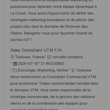
c
a
h
t
e
passionné pour rejoindre notre équipe dynamique à
i
c
a
e
e
La Ciotat. Vous aurez l'opportunité de définir des
ó
i
d
g
m
stratégies marketing innovantes et de piloter des
n
ó
e
o
p
projets clés dans le domaine de l'Internet des
n
p
r
l
Objets. Rejoignez-nous pour façonner l'avenir du
u
í
e
secteur IoT !
b
a
o
Sales Consultant UTM F/H
l
U
Toulouse, Francia
Jornada completa
i
b
F
I
2026-07-10
R0330893
c
i
e
C
D
Estrategia, Marketing, Ventas
Toulouse
a
c
c
a
d
Nous recherchons un Consultant Commercial UTM
c
a
h
t
e
pour positionner Thales comme leader mondial dans
i
c
a
e
e
le domaine UTM. Vous serez responsable de la
ó
i
d
g
m
stratégie commerciale, de la gestion des relations
n
ó
e
o
p
clients et de la coordination des équipes pour
n
p
r
l
assurer la satisfaction client.