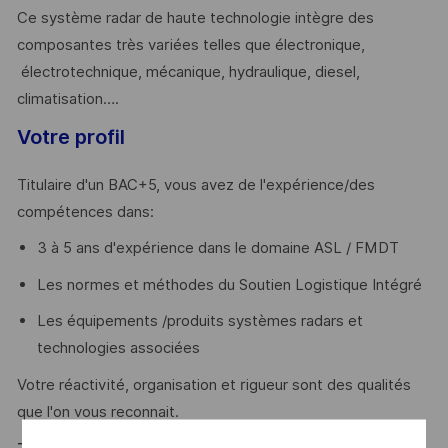
Ce système radar de haute technologie intègre des
composantes très variées telles que électronique,
électrotechnique, mécanique, hydraulique, diesel,
climatisation….
Votre profil
Titulaire d'un BAC+5, vous avez de l'expérience/des
compétences dans:
3 à 5 ans d'expérience dans le domaine ASL / FMDT
Les normes et méthodes du Soutien Logistique Intégré
Les équipements /produits systèmes radars et
technologies associées
Votre réactivité, organisation et rigueur sont des qualités
que l'on vous reconnait.