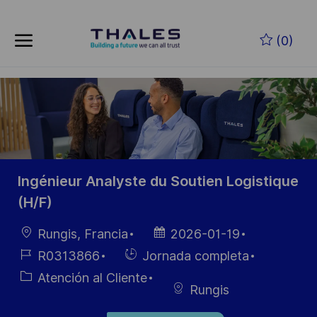
Skip to main content
Saltar al contenido principal
(0)
-
-
Ingénieur Analyste du Soutien Logistique
(H/F)
Ubicación
Fecha de
Rungis, Francia
2026-01-19
publicación
ID de
Hiring
R0313866
Jornada completa
empleo
Type
Categoría
Atención al Cliente
Rungis