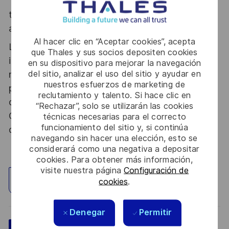
Thales, entreprise Handi-Engagée, reconnait
tous les talents. La diversité est notre meilleur
atout. Postulez et rejoignez nous !
Al hacer clic en “Aceptar cookies”, acepta
Le poste pouvant nécessiter d'accéder à des
que Thales y sus socios depositen cookies
informations relevant du secret de la défense
en su dispositivo para mejorar la navegación
del sitio, analizar el uso del sitio y ayudar en
nationale, la personne retenue fera l'objet d'une
nuestros esfuerzos de marketing de
procédure d’habilitation, conformément aux
reclutamiento y talento. Si hace clic en
dispositions des articles R.2311-1 et suivants du
“Rechazar”, solo se utilizarán las cookies
Code de la défense et de l’IGI 1300 SGDSN/PSE
técnicas necesarias para el correcto
funcionamiento del sitio y, si continúa
du 09 août 2021.
navegando sin hacer una elección, esto se
considerará como una negativa a depositar
cookies. Para obtener más información,
visite nuestra página
Configuración de
Explorar ubicación
cookies
.
Denegar
Permitir