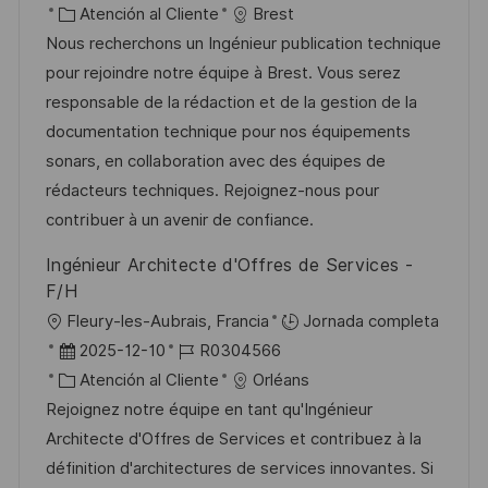
i
e
C
D
Atención al Cliente
Brest
a
c
c
a
d
Nous recherchons un Ingénieur publication technique
c
a
h
t
e
pour rejoindre notre équipe à Brest. Vous serez
i
c
a
e
e
responsable de la rédaction et de la gestion de la
ó
i
d
g
m
documentation technique pour nos équipements
n
ó
e
o
p
sonars, en collaboration avec des équipes de
n
p
r
l
rédacteurs techniques. Rejoignez-nous pour
u
í
e
contribuer à un avenir de confiance.
b
a
o
Ingénieur Architecte d'Offres de Services -
l
F/H
i
U
Fleury-les-Aubrais, Francia
Jornada completa
c
b
F
I
2025-12-10
R0304566
a
i
e
C
D
Atención al Cliente
Orléans
c
c
c
a
d
Rejoignez notre équipe en tant qu'Ingénieur
i
a
h
t
e
Architecte d'Offres de Services et contribuez à la
ó
c
a
e
e
définition d'architectures de services innovantes. Si
n