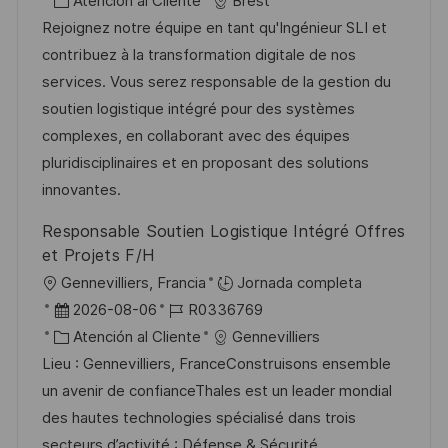
i
e
C
D
Atención al Cliente
Brest
c
c
a
d
Rejoignez notre équipe en tant qu'Ingénieur SLI et
a
h
t
e
contribuez à la transformation digitale de nos
c
a
e
e
services. Vous serez responsable de la gestion du
i
d
g
m
soutien logistique intégré pour des systèmes
ó
e
o
p
complexes, en collaborant avec des équipes
n
p
r
l
pluridisciplinaires et en proposant des solutions
u
í
e
innovantes.
b
a
o
Responsable Soutien Logistique Intégré Offres
l
et Projets F/H
i
U
Gennevilliers, Francia
Jornada completa
c
b
F
I
2026-08-06
R0336769
a
i
e
C
D
Atención al Cliente
Gennevilliers
c
c
c
a
d
Lieu : Gennevilliers, FranceConstruisons ensemble
i
a
h
t
e
un avenir de confianceThales est un leader mondial
ó
c
a
e
e
des hautes technologies spécialisé dans trois
n
i
d
g
m
secteurs d’activité : Défense & Sécurité,