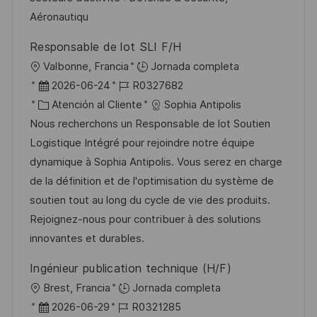
ó
e
o
p
Aéronautiqu
n
p
r
l
Responsable de lot SLI F/H
u
í
e
U
Valbonne, Francia
Jornada completa
b
a
o
b
F
I
2026-06-24
R0327682
l
i
e
C
D
Atención al Cliente
Sophia Antipolis
i
c
c
a
d
Nous recherchons un Responsable de lot Soutien
c
a
h
t
e
Logistique Intégré pour rejoindre notre équipe
a
c
a
e
e
dynamique à Sophia Antipolis. Vous serez en charge
c
i
d
g
m
de la définition et de l'optimisation du système de
i
ó
e
o
p
soutien tout au long du cycle de vie des produits.
ó
n
p
r
l
Rejoignez-nous pour contribuer à des solutions
n
u
í
e
innovantes et durables.
b
a
o
Ingénieur publication technique (H/F)
l
U
Brest, Francia
Jornada completa
i
b
F
I
2026-06-29
R0321285
c