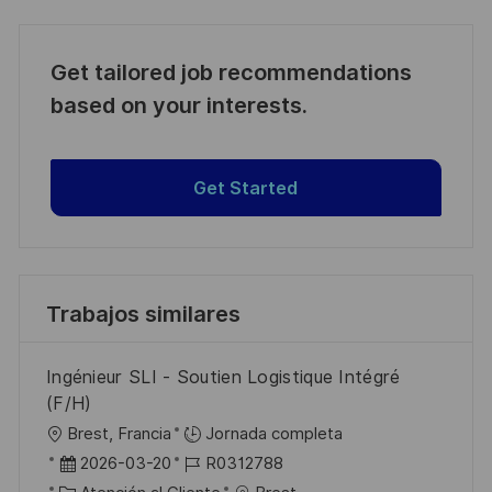
Get tailored job recommendations
based on your interests.
Get Started
Trabajos similares
Ingénieur SLI - Soutien Logistique Intégré
(F/H)
U
Brest, Francia
Jornada completa
b
F
I
2026-03-20
R0312788