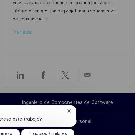
i
d
g
m
vous avez une expérience en soutien logistique
ó
e
o
p
intégré et en gestion de projet, nous serions ravis
n
p
r
l
de vous accueillir.
u
í
e
Ver más
b
a
o
l
i
c
a
c
Compartir
Compartir
Compartir
Compartir
i
ó
a
a
a
por
n
Ingeniero de Componentes de Software
través
través
través
correo
Cerrar
notificación
eresa este trabajo?
Información personal
de
de
de
electrónico
de
chatbot
teresa
Trabajos Similares