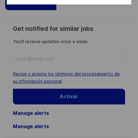
Guardar
Aplicar ahora
Get notified for similar jobs
You'll receive updates once a week
Enter
Email
address
Required
Revise y acepte los términos del procesamiento de
(Required)
su información personal
Activar
Manage alerts
Manage alerts