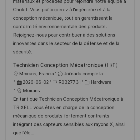
a
h
e
e
matériaux et procédés pour rejoindre notre équipe à
n
c
a
e
g
Cholet. Vous participerez à l'ingénierie et à la
i
d
m
o
conception mécanique, tout en garantissant la
ó
e
p
r
conformité environnementale des produits.
n
p
l
í
Rejoignez-nous pour contribuer à des solutions
u
e
a
innovantes dans le secteur de la défense et de la
b
o
sécurité.
l
Technicien Conception Mécatronique (H/F)
i
U
Moirans, Francia
Jornada completa
c
b
F
I
C
2026-06-02
R0327731
Hardware
a
i
e
D
a
Moirans
c
c
c
d
t
En tant que Technicien Conception Mécatronique à
i
a
h
e
e
TRIXELL vous êtes en charge de la conception
ó
c
a
e
g
mécanique de produits fortement contraints,
n
i
d
m
o
intégrant des capteurs sensibles aux rayons X, ainsi
ó
e
p
r
que l’éle...