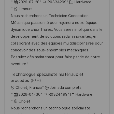
b
F
I
C
2026-07-28
R0334299
Hardware
c
i
e
D
a
Limours
a
c
c
d
t
Nous recherchons un Technicien Conception
c
a
h
e
e
Mécanique passionné pour rejoindre notre équipe
i
c
a
e
g
dynamique chez Thales. Vous serez impliqué dans le
ó
i
d
m
o
développement de solutions radar innovantes, en
n
ó
e
p
r
collaborant avec des équipes multidisciplinaires pour
n
p
l
í
concevoir des sous-ensembles mécaniques.
u
e
a
Postulez dès maintenant pour faire partie de notre
b
o
aventure !
l
Technologue spécialiste matériaux et
i
procédés (F/H)
c
U
Cholet, Francia
Jornada completa
a
b
F
I
C
2026-04-30
R0324499
Hardware
c
i
e
D
a
Cholet
i
c
c
d
t
Nous recherchons un technologue spécialiste
ó