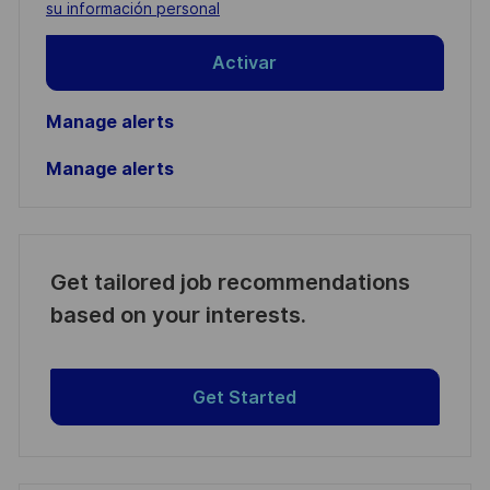
(Required)
su información personal
Activar
Manage alerts
Manage alerts
Get tailored job recommendations
based on your interests.
Get Started