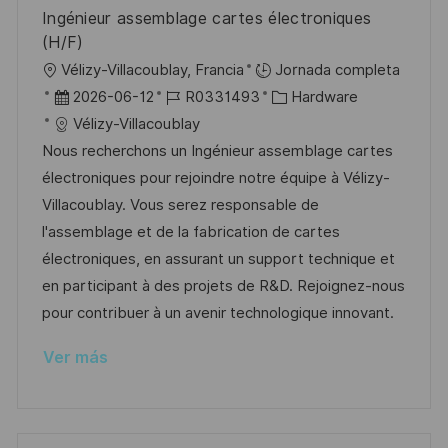
n
p
l
í
Ingénieur assemblage cartes électroniques
u
e
a
(H/F)
b
o
U
Vélizy-Villacoublay, Francia
Jornada completa
l
b
F
I
C
2026-06-12
R0331493
Hardware
i
i
e
D
a
Vélizy-Villacoublay
c
c
c
d
t
Nous recherchons un Ingénieur assemblage cartes
a
a
h
e
e
électroniques pour rejoindre notre équipe à Vélizy-
c
c
a
e
g
Villacoublay. Vous serez responsable de
i
i
d
m
o
l'assemblage et de la fabrication de cartes
ó
ó
e
p
r
électroniques, en assurant un support technique et
n
n
p
l
í
en participant à des projets de R&D. Rejoignez-nous
u
e
a
pour contribuer à un avenir technologique innovant.
b
o
Ver más
l
i
c
a