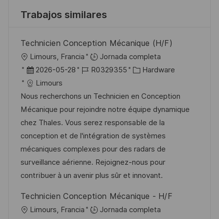
Trabajos similares
Technicien Conception Mécanique (H/F)
U
Limours, Francia
Jornada completa
b
F
I
C
2026-05-28
R0329355
Hardware
i
e
D
a
Limours
c
c
d
t
Nous recherchons un Technicien en Conception
a
h
e
e
Mécanique pour rejoindre notre équipe dynamique
c
a
e
g
chez Thales. Vous serez responsable de la
i
d
m
o
conception et de l'intégration de systèmes
ó
e
p
r
mécaniques complexes pour des radars de
n
p
l
í
surveillance aérienne. Rejoignez-nous pour
u
e
a
contribuer à un avenir plus sûr et innovant.
b
o
Technicien Conception Mécanique - H/F
l
U
Limours, Francia
Jornada completa
i