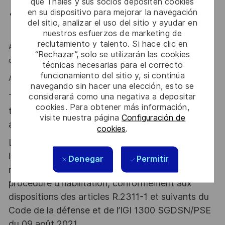
que Thales y sus socios depositen cookies
en su dispositivo para mejorar la navegación
anglais technique requis (écrit et oral) ; échange avec
del sitio, analizar el uso del sitio y ayudar en
équipe Indienne.
nuestros esfuerzos de marketing de
reclutamiento y talento. Si hace clic en
Autonomie, rigueur, esprit d'équipe, esprit de synthèse et
“Rechazar”, solo se utilizarán las cookies
d'analyse sont des atouts que l'on vous reconnait ?
técnicas necesarias para el correcto
funcionamiento del sitio y, si continúa
Alors ce poste est fait pour vous !
navegando sin hacer una elección, esto se
considerará como una negativa a depositar
Thales, entreprise Handi-Engagée, reconnait
cookies. Para obtener más información,
tous les talents. La diversité est notre meilleur
visite nuestra página
Configuración de
atout. Postulez et rejoignez nous !
cookies
.
Le poste pouvant nécessiter d'accéder à des
informations relevant du secret de la défense
Denegar
Permitir
nationale, la personne retenue fera l'objet d'une
procédure d’habilitation, conformément aux
dispositions des articles R.2311-1 et suivants du
Code de la défense et de l’IGI 1300 SGDSN/PSE
du 09 août 2021.