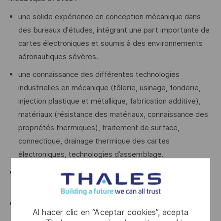
une solide expérience en conception mécanique dans
des bureaux d'études, intégrant une part importante de
cartes électroniques et soumis à des environnements
aéronautiques sévères.
une connaissance des différentes technologies
industrielles en mécanique (tôlerie, usinage, fonderie,
injection plastique et métallique, fabrication additive),
matériaux (résistance des matériaux, connaissance des
propriétés thermiques), traitement de surface,
connectique, drainage thermique des cartes
électroniques, technologies d’assemblage.
des bonnes connaissances en CAO (CATIA V5) + 3D
Experience.
des aptitudes à encadrer de la sous-traitance
Al hacer clic en “Aceptar cookies”, acepta
(Prestations intellectuelles et/ou fabrication)