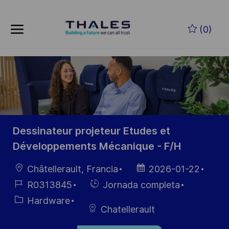
Skip to main content
Saltar al contenido principal
(0)
-
-
Dessinateur projeteur Etudes et
Développements Mécanique - F/H
Ubicación
Fecha de
Châtellerault, Francia
2026-01-22
publicación
ID de
Hiring
R0313845
Jornada completa
empleo
Type
Categoría
Hardware
Chatellerault