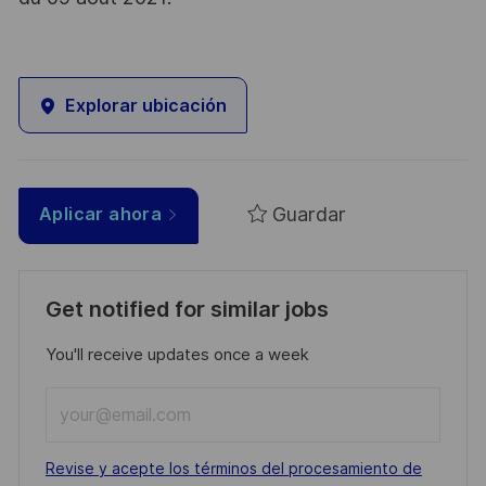
Explorar ubicación
Guardar
Aplicar ahora
Get notified for similar jobs
You'll receive updates once a week
Enter
Email
address
Required
Revise y acepte los términos del procesamiento de