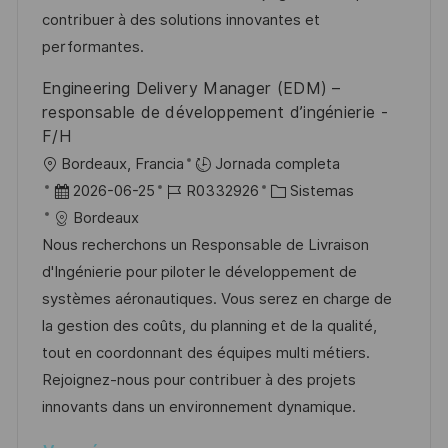
ó
u
e
a
contribuer à des solutions innovantes et
n
b
o
performantes.
l
Engineering Delivery Manager (EDM) –
i
responsable de développement d’ingénierie -
c
F/H
a
U
Bordeaux, Francia
Jornada completa
c
b
F
I
C
2026-06-25
R0332926
Sistemas
i
i
e
D
a
Bordeaux
ó
c
c
d
t
Nous recherchons un Responsable de Livraison
n
a
h
e
e
d'Ingénierie pour piloter le développement de
c
a
e
g
systèmes aéronautiques. Vous serez en charge de
i
d
m
o
la gestion des coûts, du planning et de la qualité,
ó
e
p
r
tout en coordonnant des équipes multi métiers.
n
p
l
í
Rejoignez-nous pour contribuer à des projets
u
e
a
innovants dans un environnement dynamique.
b
o