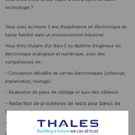
technologie ?
Vous avez au moins 3 ans d’expérience en électronique de
haute fiabilité dans un environnement industriel.
Vous êtes titulaire d’un Bac+5 ou diplôme d’ingénieur en
électronique analogique et numérique, avec des
compétences en :
- Conception détaillée de cartes électroniques (schémas,
implantation, routage)
- Réalisation de plans de câblage et suivi des câbleurs
- Rédaction de procédures de tests pour bancs de
test ou cartes
- Traitement de signaux spécifiques
Vous êtes rigoureux(se) et organisé(e) ?