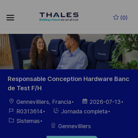
Skip to main content
Saltar al contenido principal
(0)
-
-
Responsable Conception Hardware Banc
de Test F/H
Ubicación
Fecha de
Gennevilliers, Francia
2026-07-13
publicación
ID de
Hiring
R0313614
Jornada completa
empleo
Type
Categoría
Sistemas
Gennevilliers