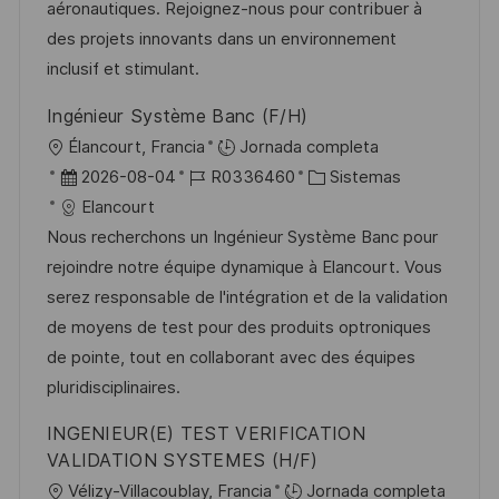
ó
e
p
r
aéronautiques. Rejoignez-nous pour contribuer à
n
p
l
í
des projets innovants dans un environnement
u
e
a
inclusif et stimulant.
b
o
Ingénieur Système Banc (F/H)
l
U
Élancourt, Francia
Jornada completa
i
b
F
I
C
2026-08-04
R0336460
Sistemas
c
i
e
D
a
Elancourt
a
c
c
d
t
Nous recherchons un Ingénieur Système Banc pour
c
a
h
e
e
rejoindre notre équipe dynamique à Elancourt. Vous
i
c
a
e
g
serez responsable de l'intégration et de la validation
ó
i
d
m
o
de moyens de test pour des produits optroniques
n
ó
e
p
r
de pointe, tout en collaborant avec des équipes
n
p
l
í
pluridisciplinaires.
u
e
a
INGENIEUR(E) TEST VERIFICATION
b
o
VALIDATION SYSTEMES (H/F)
l
U
Vélizy-Villacoublay, Francia
Jornada completa