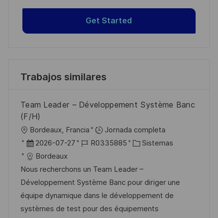
Get Started
Trabajos similares
Team Leader – Développement Système Banc
(F/H)
U
Bordeaux, Francia
Jornada completa
b
F
I
C
2026-07-27
R0335885
Sistemas
i
e
D
a
Bordeaux
c
c
d
t
Nous recherchons un Team Leader –
a
h
e
e
Développement Système Banc pour diriger une
c
a
e
g
équipe dynamique dans le développement de
i
d
m
o
systèmes de test pour des équipements