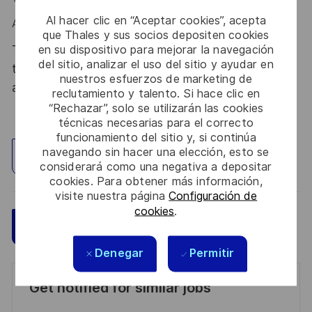
Al hacer clic en “Aceptar cookies”, acepta
Alors ce poste est fait pour vous !
que Thales y sus socios depositen cookies
Thales, entreprise Handi-Engagée, reconnait
en su dispositivo para mejorar la navegación
del sitio, analizar el uso del sitio y ayudar en
tous les talents. La diversité est notre meilleur
nuestros esfuerzos de marketing de
atout. Postulez et rejoignez nous !
reclutamiento y talento. Si hace clic en
“Rechazar”, solo se utilizarán las cookies
técnicas necesarias para el correcto
funcionamiento del sitio y, si continúa
navegando sin hacer una elección, esto se
Explorar ubicación
considerará como una negativa a depositar
cookies. Para obtener más información,
visite nuestra página
Configuración de
cookies
.
Guardar
Aplicar ahora
Denegar
Permitir
Get notified for similar jobs