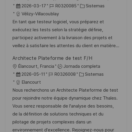
i
b
F
I
C
2026-03-17
R0320085
Sistemas
c
i
e
D
a
Vélizy-Villacoublay
a
c
c
d
t
En tant que testeur logiciel, vous préparez et
c
a
h
e
e
exécutez les tests selon la stratégie définie,
i
c
a
e
g
participez activement à la livraison des projets et
ó
i
d
m
o
veillez à satisfaire les attentes du client en matière...
n
ó
e
p
r
Architecte Plateforme de test F/H
n
p
l
í
U
Élancourt, Francia
Jornada completa
u
e
a
b
F
I
C
2026-05-11
R0326008
Sistemas
b
o
i
e
D
a
Elancourt
l
c
c
d
t
Nous recherchons un Architecte Plateforme de test
i
a
h
e
e
pour rejoindre notre équipe dynamique chez Thales.
c
c
a
e
g
Vous serez responsable de l'analyse des besoins,
a
i
d
m
o
de la définition de solutions techniques et du
c
ó
e
p
r
pilotage de projets complexes dans un
i
n
p
l
í
environnement d'excellence. Rejoignez-nous pour