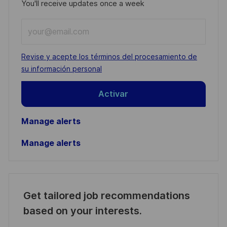
You'll receive updates once a week
Enter
Email
address
Required
Revise y acepte los términos del procesamiento de
(Required)
su información personal
Activar
Manage alerts
Manage alerts
Get tailored job recommendations
based on your interests.