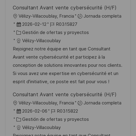
Consultant Avant vente cybersécurité (H/F)
U
Vélizy-Villacoublay, Francia
Jornada completa
b
F
I
2026-02-12
R0315827
i
e
C
D
Gestión de ofertas y proyectos
c
c
a
d
Vélizy-Villacoublay
a
h
t
e
Rejoignez notre équipe en tant que Consultant
c
a
e
e
Avant vente cybersécurité et participez à la
i
d
g
m
conception de solutions innovantes pour nos clients.
ó
e
o
p
Si vous avez une expertise en cybersécurité et un
n
p
r
l
esprit d'initiative, ce poste est fait pour vous !
u
í
e
Consultant Avant vente cybersécurité (H/F)
b
a
o
U
Vélizy-Villacoublay, Francia
Jornada completa
l
b
F
I
2026-02-06
R0315822
i
i
e
C
D
Gestión de ofertas y proyectos
c
c
c
a
d
Vélizy-Villacoublay
a
a
h
t
e
Rejoignez notre équipe en tant que Consultant