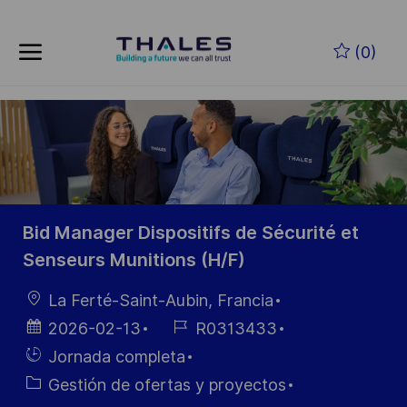
Skip to main content
Saltar al contenido principal
(0)
-
-
Bid Manager Dispositifs de Sécurité et
Senseurs Munitions (H/F)
Ubicación
La Ferté-Saint-Aubin, Francia
Fecha de
ID de
2026-02-13
R0313433
publicación
empleo
Hiring
Jornada completa
Type
Categoría
Gestión de ofertas y proyectos