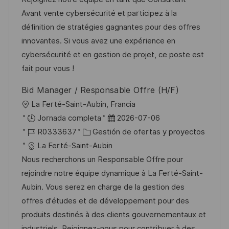
c
c
a
e
e
Avant vente cybersécurité et participez à la
i
i
d
g
m
définition de stratégies gagnantes pour des offres
ó
ó
e
o
p
innovantes. Si vous avez une expérience en
n
n
p
r
l
cybersécurité et en gestion de projet, ce poste est
u
í
e
fait pour vous !
b
a
o
Bid Manager / Responsable Offre (H/F)
l
U
La Ferté-Saint-Aubin, Francia
i
b
F
Jornada completa
2026-07-06
c
i
I
C
e
R0333637
Gestión de ofertas y proyectos
a
c
D
a
c
La Ferté-Saint-Aubin
c
a
d
t
h
Nous recherchons un Responsable Offre pour
i
c
e
e
a
rejoindre notre équipe dynamique à La Ferté-Saint-
ó
i
e
g
d
Aubin. Vous serez en charge de la gestion des
n
ó
m
o
e
offres d'études et de développement pour des
n
p
r
p
produits destinés à des clients gouvernementaux et
l
í
u
industriels. Rejoignez-nous pour contribuer à des