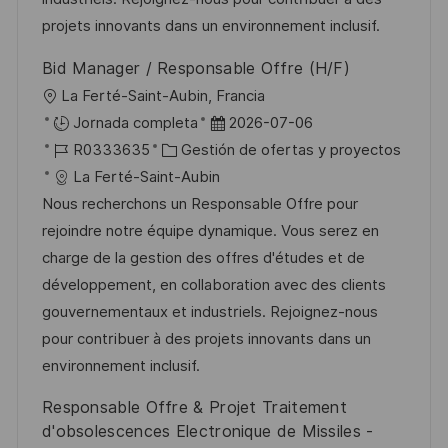
e
a
b
projets innovants dans un environnement inclusif.
o
l
Bid Manager / Responsable Offre (H/F)
i
U
La Ferté-Saint-Aubin, Francia
c
b
F
Jornada completa
2026-07-06
a
i
I
C
e
R0333635
Gestión de ofertas y proyectos
c
c
D
a
c
La Ferté-Saint-Aubin
i
a
d
t
h
Nous recherchons un Responsable Offre pour
ó
c
e
e
a
rejoindre notre équipe dynamique. Vous serez en
n
i
e
g
d
charge de la gestion des offres d'études et de
ó
m
o
e
développement, en collaboration avec des clients
n
p
r
p
gouvernementaux et industriels. Rejoignez-nous
l
í
u
pour contribuer à des projets innovants dans un
e
a
b
environnement inclusif.
o
l
Responsable Offre & Projet Traitement
i
d'obsolescences Electronique de Missiles -
c