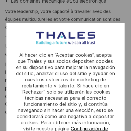
Les domaines mécanique et/ou électronique
Votre leadership, votre capacité à travailler avec des
équipes multiculturelles et votre communication sont des
qualités que l'on vous reconnait.
Thales, entreprise Handi-Engagée, reconnait
tous les talents. La diversité est notre meilleur
atout. Postulez et rejoignez nous !
Al hacer clic en “Aceptar cookies”, acepta
que Thales y sus socios depositen cookies
Le poste pouvant nécessiter d'accéder à des
en su dispositivo para mejorar la navegación
informations relevant du secret de la défense
del sitio, analizar el uso del sitio y ayudar en
nuestros esfuerzos de marketing de
nationale, la personne retenue fera l'objet d'une
reclutamiento y talento. Si hace clic en
procédure d’habilitation, conformément aux
“Rechazar”, solo se utilizarán las cookies
dispositions des articles R.2311-1 et suivants du
técnicas necesarias para el correcto
Code de la défense et de l’IGI 1300 SGDSN/PSE
funcionamiento del sitio y, si continúa
navegando sin hacer una elección, esto se
du 09 août 2021.
considerará como una negativa a depositar
cookies. Para obtener más información,
visite nuestra página
Configuración de