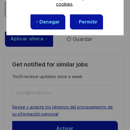
cookies
.
Explorar ubicación
Denegar
Permitir
Guardar
Aplicar ahora
Get notified for similar jobs
You'll receive updates once a week
Enter
Email
address
Required
Revise y acepte los términos del procesamiento de
(Required)
su información personal
Activar