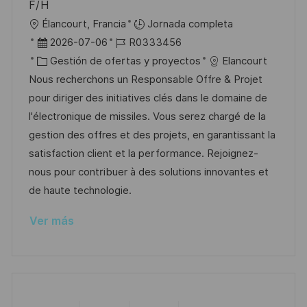
F/H
a
U
Élancourt, Francia
Jornada completa
c
b
F
I
2026-07-06
R0333456
i
i
e
C
D
Gestión de ofertas y proyectos
Elancourt
ó
c
c
a
d
Nous recherchons un Responsable Offre & Projet
n
a
h
t
e
pour diriger des initiatives clés dans le domaine de
c
a
e
e
l'électronique de missiles. Vous serez chargé de la
i
d
g
m
gestion des offres et des projets, en garantissant la
ó
e
o
p
satisfaction client et la performance. Rejoignez-
n
p
r
l
nous pour contribuer à des solutions innovantes et
u
í
e
de haute technologie.
b
a
o
Ver más
l
i
c
a
c