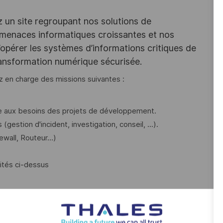
z un site regroupant nos solutions de
 menaces informatiques croissantes et nos
opérer les systèmes d’informations critiques de
ransformation numérique sécurisée.
z en charge des missions suivantes :
re aux besoins des projets de développement.
gestion d'incident, investigation, conseil, ...).
rewall, Routeur…)
vités ci-dessus
stifiez d’une expérience significative sur un poste similaire.