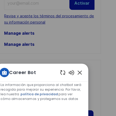
Activar
Email
address
Required
Revise y acepte los términos del procesamiento de
(Required)
su información personal
Manage alerts
Manage alerts
Get tailored job
Career Bot
recommendations
Sonidos
de
based on your
La información que proporciona al chatbot será
chatbot
recogida para mejorar su experiencia. Por favor,
interests.
lea nuestra
política de privacidad
para ver
habilitados
cómo almacenamos y protegemos sus datos