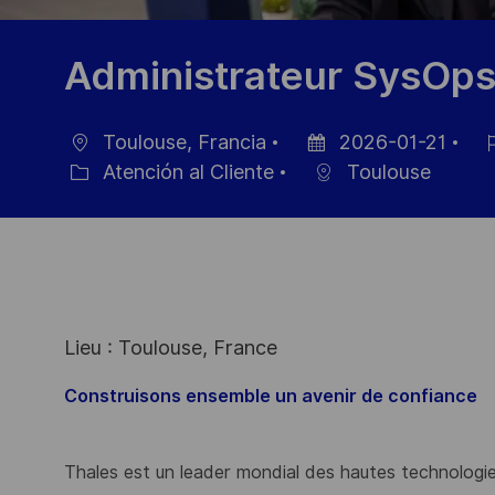
Administrateur SysOps
Toulouse, Francia
2026-01-21
Ubicación
Fecha
ID
Atención al Cliente
Toulouse
Categoría
de
de
publicación
em
Lieu : Toulouse, France
Construisons ensemble un avenir de confiance
Thales est un leader mondial des hautes technologies