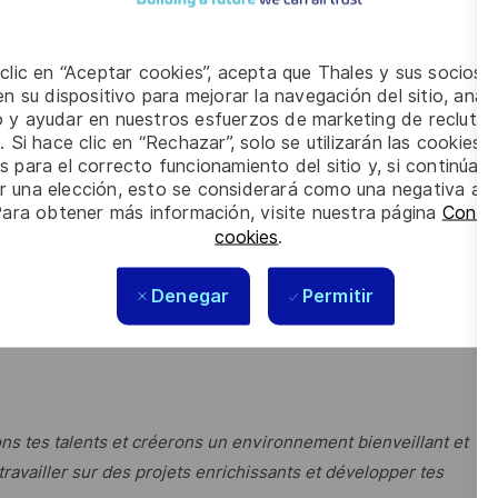
n Linux (Redhat).
nt avec des outils comme Ansible, freeIPA, …
 clic en “Aceptar cookies”, acepta que Thales y sus socios 
n su dispositivo para mejorar la navegación del sitio, anali
x (strace, lsof, tcpdump, netstat, …)
io y ayudar en nuestros esfuerzos de marketing de recluta
. Si hace clic en “Rechazar”, solo se utilizarán las cookies 
Hat / CentOS – Windows Server),
Scripting
(Shell, Python,
s para el correcto funcionamiento del sitio y, si continúa
s, Chaine CI/CD, Git),
Virtualisation
(VMWare) et en
er una elección, esto se considerará como una negativa a d
Para obtener más información, visite nuestra página
Config
cookies
.
ailler en autonomie,
sont des qualités que l'on vous reconnaît
Denegar
Permitir
ns tes talents et créerons un environnement bienveillant et
 travailler sur des projets enrichissants et développer tes