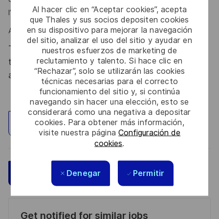
Al hacer clic en “Aceptar cookies”, acepta
l’on vous reconnait ?
que Thales y sus socios depositen cookies
en su dispositivo para mejorar la navegación
Alors ce poste est fait pour vous !
del sitio, analizar el uso del sitio y ayudar en
Thales, entreprise Handi-Engagée, reconnait
nuestros esfuerzos de marketing de
reclutamiento y talento. Si hace clic en
tous les talents. La diversité est notre meilleur
“Rechazar”, solo se utilizarán las cookies
atout. Postulez et rejoignez nous !
técnicas necesarias para el correcto
funcionamiento del sitio y, si continúa
navegando sin hacer una elección, esto se
considerará como una negativa a depositar
cookies. Para obtener más información,
Explorar ubicación
visite nuestra página
Configuración de
cookies
.
Guardar
Aplicar ahora
Denegar
Permitir
Get notified for similar jobs