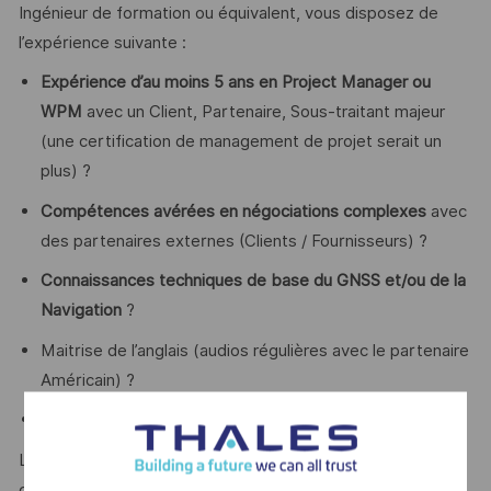
Ingénieur de formation ou équivalent, vous disposez de
l’expérience suivante :
Expérience d’au moins 5 ans en Project Manager ou
WPM
avec un Client, Partenaire, Sous-traitant majeur
(une certification de management de projet serait un
plus) ?
Compétences avérées en négociations complexes
avec
des partenaires externes (Clients / Fournisseurs) ?
Connaissances techniques de base du GNSS et/ou de la
Navigation
?
Maitrise de l’anglais (audios régulières avec le partenaire
Américain) ?
La connaissance des marchés publics serait un plus.
Leadership, excellent relationnel, gestion de la complexité,
capacité d’analyse et de synthèse sont autant d’atouts que