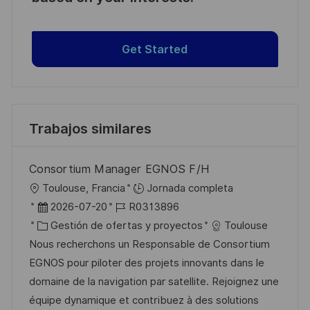
Get Started
Trabajos similares
Consortium Manager EGNOS F/H
U
Toulouse, Francia
Jornada completa
b
F
I
2026-07-20
R0313896
i
e
C
D
Gestión de ofertas y proyectos
Toulouse
c
c
a
d
Nous recherchons un Responsable de Consortium
a
h
t
e
EGNOS pour piloter des projets innovants dans le
c
a
e
e
domaine de la navigation par satellite. Rejoignez une
i
d
g
m
équipe dynamique et contribuez à des solutions