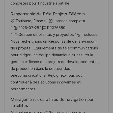
ó
e
o
p
concrètes pour l'industrie spatiale.
n
p
r
l
Responsable de Pôle Projets Télécom
u
í
e
U
Toulouse, Francia
Jornada completa
b
a
o
b
F
I
2026-07-28
R0326680
l
i
e
C
D
Gestión de ofertas y proyectos
Toulouse
i
c
c
a
d
Nous recherchons un Responsable de la livraison
c
a
h
t
e
des projets : Équipements de télécommunications
a
c
a
e
e
pour diriger une équipe dynamique et assurer la
c
i
d
g
m
gestion efficace des projets de développement et
i
ó
e
o
p
de production dans le secteur des
ó
n
p
r
l
télécommunications. Rejoignez-nous pour
n
u
í
e
contribuer à des solutions innovantes et
b
a
o
performantes.
l
Management des offres de navigation par
i
satellites
c
U
Toulouse, Francia
Jornada completa