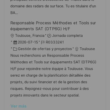
ó
i
d
g
m
domaine des radars de surface. Tu es titulaire d'un
n
ó
e
o
p
BA...
n
p
r
l
Responsable Process Méthodes et Tools sur
u
í
e
équipements SAT (DTP6G) H/F
b
a
o
U
Toulouse, Francia
Jornada completa
l
b
F
I
2026-07-15
R0333241
i
i
e
C
D
Gestión de ofertas y proyectos
Toulouse
c
c
c
a
d
Nous recherchons un Responsable Process
a
a
h
t
e
Méthodes et Tools sur équipements SAT (DTP6G)
c
c
a
e
e
H/F pour rejoindre notre équipe à Toulouse. Vous
i
i
d
g
m
serez en charge de la planification détaillée des
ó
ó
e
o
p
projets, du suivi financier et de la gestion des
n
n
p
r
l
risques. Rejoignez-nous pour contribuer à des
u
í
e
projets innovants dans le secteur spatial.
b
a
o
Ver más
l