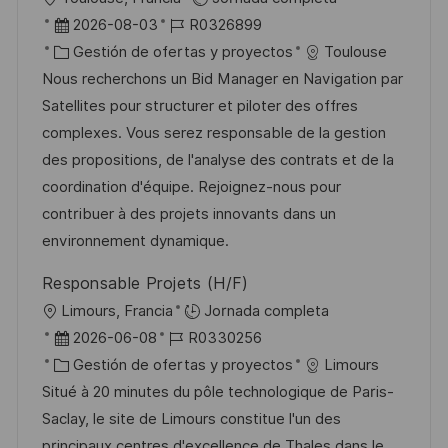
a
b
F
I
2026-08-03
R0326899
c
i
e
C
D
Gestión de ofertas y proyectos
Toulouse
i
c
c
a
d
Nous recherchons un Bid Manager en Navigation par
ó
a
h
t
e
Satellites pour structurer et piloter des offres
n
c
a
e
e
complexes. Vous serez responsable de la gestion
i
d
g
m
des propositions, de l'analyse des contrats et de la
ó
e
o
p
coordination d'équipe. Rejoignez-nous pour
n
p
r
l
contribuer à des projets innovants dans un
u
í
e
environnement dynamique.
b
a
o
Responsable Projets (H/F)
l
U
Limours, Francia
Jornada completa
i
b
F
I
2026-06-08
R0330256
c
i
e
C
D
Gestión de ofertas y proyectos
Limours
a
c
c
a
d
Situé à 20 minutes du pôle technologique de Paris-
c
a
h
t
e
Saclay, le site de Limours constitue l'un des
i
c
a
e
e
principaux centres d'excellence de Thales dans le