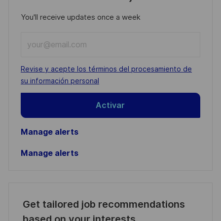
You'll receive updates once a week
Enter
Email
address
Required
Revise y acepte los términos del procesamiento de
(Required)
su información personal
Activar
Manage alerts
Manage alerts
Get tailored job recommendations
based on your interests.