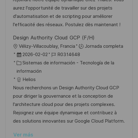
n
p
r
l
aurez l'opportunité de travailler sur des projets
u
í
e
d'automatisation et de scripting pour améliorer
b
a
o
l'efficacité des réseaux. Postulez dès maintenant !
l
Design Authority Cloud GCP (F/H)
i
U
Vélizy-Villacoublay, Francia
Jornada completa
c
b
F
I
2026-02-02
R0314648
a
i
e
C
D
Sistemas de información - Tecnología de la
c
c
c
a
d
información
i
a
h
t
e
Helios
ó
c
a
e
e
Nous recherchons un Design Authority Cloud GCP
n
i
d
g
m
pour diriger la gouvernance et la conception de
ó
e
o
p
l'architecture cloud pour des projets complexes.
n
p
r
l
Rejoignez une équipe dynamique et contribuez à
u
í
e
des solutions innovantes sur Google Cloud Platform.
b
a
o
Ver más
l