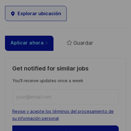
Explorar ubicación
Guardar
Aplicar ahora
Get notified for similar jobs
You'll receive updates once a week
Enter
Email
address
Required
Revise y acepte los términos del procesamiento de
(Required)
su información personal