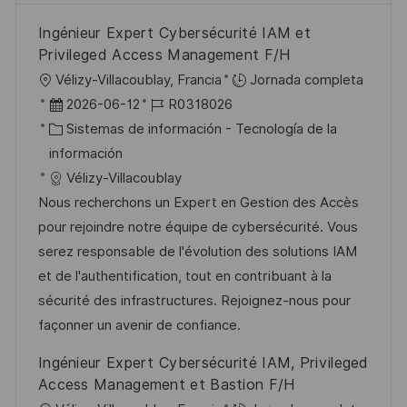
Ingénieur Expert Cybersécurité IAM et
Privileged Access Management F/H
U
Vélizy-Villacoublay, Francia
Jornada completa
b
F
I
2026-06-12
R0318026
i
e
C
D
Sistemas de información - Tecnología de la
c
c
a
d
información
a
h
t
e
Vélizy-Villacoublay
c
a
e
e
Nous recherchons un Expert en Gestion des Accès
i
d
g
m
pour rejoindre notre équipe de cybersécurité. Vous
ó
e
o
p
serez responsable de l'évolution des solutions IAM
n
p
r
l
et de l'authentification, tout en contribuant à la
u
í
e
sécurité des infrastructures. Rejoignez-nous pour
b
a
o
façonner un avenir de confiance.
l
Ingénieur Expert Cybersécurité IAM, Privileged
i
Access Management et Bastion F/H
c