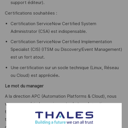
support éditeur).
Certifications souhaitées :
Certification ServiceNow Certified System
Administrator (CSA) est indispensable.
Certification ServiceNow Certified Implementation
Specialist (CIS) (ITSM ou Discovery/Event Management)
est un fort atout.
Une certification sur un socle technique (Linux, Réseau
ou Cloud) est appréciée
.
Le mot du manager
A la direction APC (Automation Platforms & Cloud), nous
vivons une période passionnante de transformation
technologique. Notre équipe est composée d'experts
talentueux et passionnés qui partagent une vision
commune : construire les systèmes d’information de