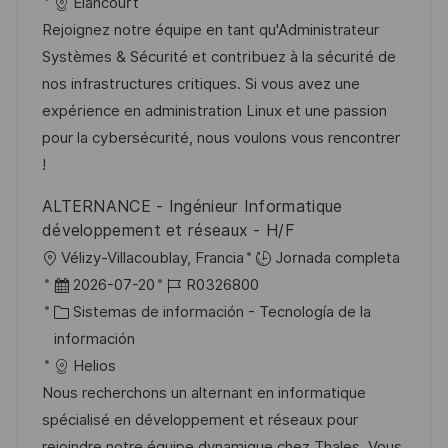
a
h
t
e
Elancourt
ó
c
a
e
e
Rejoignez notre équipe en tant qu'Administrateur
n
i
d
g
m
Systèmes & Sécurité et contribuez à la sécurité de
ó
e
o
p
nos infrastructures critiques. Si vous avez une
n
p
r
l
expérience en administration Linux et une passion
u
í
e
pour la cybersécurité, nous voulons vous rencontrer
b
a
o
!
l
ALTERNANCE - Ingénieur Informatique
i
développement et réseaux - H/F
c
U
Vélizy-Villacoublay, Francia
Jornada completa
a
b
F
I
2026-07-20
R0326800
c
i
e
C
D
Sistemas de información - Tecnología de la
i
c
c
a
d
información
ó
a
h
t
e
Helios
n
c
a
e
e
Nous recherchons un alternant en informatique
i
d
g
m
spécialisé en développement et réseaux pour
ó
e
o
p
rejoindre notre équipe dynamique chez Thales. Vous