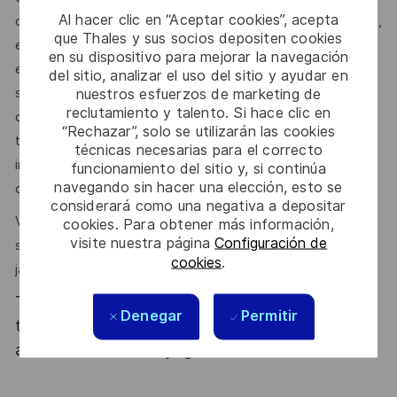
Al hacer clic en “Aceptar cookies”, acepta
demain, tout en garantissant le plus haut niveau de sécurité,
que Thales y sus socios depositen cookies
et en accompagnant nos clients dans leurs ambitions et
en su dispositivo para mejorar la navegación
enjeux. Nous recherchons avant tout une personnalité qui
del sitio, analizar el uso del sitio y ayudar en
nuestros esfuerzos de marketing de
saura apporter sa pierre à l'édifice, partager ses
reclutamiento y talento. Si hace clic en
connaissances et grandir avec l'équipe. L'environnement
“Rechazar”, solo se utilizarán las cookies
technique est exigeant, mais nous accordons une grande
técnicas necesarias para el correcto
importance à l'accompagnement et au développement de
funcionamiento del sitio y, si continúa
navegando sin hacer una elección, esto se
chacun.
considerará como una negativa a depositar
Vous êtes passionné(e) par les défis techniques et
cookies. Para obtener más información,
visite nuestra página
Configuración de
souhaitez travailler dans un monde en mouvement sans
cookies
.
jamais vous ennuyer ? Ce poste est pour vous !
Thales, entreprise Handi-Engagée, reconnait
Denegar
Permitir
tous les talents. La diversité est notre meilleur
atout. Postulez et rejoignez nous !