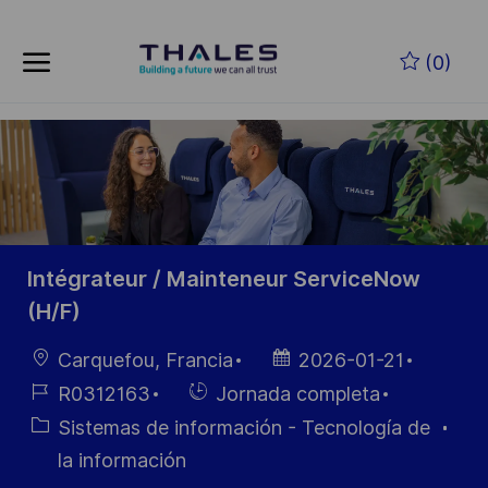
Skip to main content
Saltar al contenido principal
(0)
-
-
Intégrateur / Mainteneur ServiceNow
(H/F)
Ubicación
Fecha de
Carquefou, Francia
2026-01-21
publicación
ID de
Hiring
R0312163
Jornada completa
empleo
Type
Categoría
Sistemas de información - Tecnología de
la información