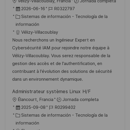
U
Vélizy-Villacoublay, Francia
Jornada completa
a
b
F
I
2026-06-16
R0322797
c
i
e
C
D
Sistemas de información - Tecnología de la
i
c
c
a
d
información
ó
a
h
t
e
Vélizy-Villacoublay
n
c
a
e
e
Nous recherchons un Ingénieur Expert en
i
d
g
m
Cybersécurité IAM pour rejoindre notre équipe à
ó
e
o
p
Vélizy-Villacoublay. Vous serez responsable de la
n
p
r
l
gestion des accès et de l'authentification, en
u
í
e
contribuant à l'évolution des solutions de sécurité
b
a
o
dans un environnement dynamique.
l
Administrateur systèmes Linux H/F
i
U
Élancourt, Francia
Jornada completa
c
b
F
I
2025-09-08
R0299402
a
i
e
C
D
Sistemas de información - Tecnología de la
c
c
c
a
d
información
i