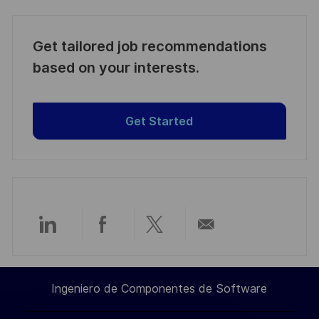
Get tailored job recommendations
based on your interests.
Get Started
Compartir
Compartir
Compartir
Compartir
a
a
a
por
Ingeniero de Componentes de Software
través
través
través
correo