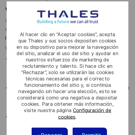
Votre Profil
Vous êtes diplômé(e) d'un Bac+5 en informatique (École
d'ingénieur ou Master) avec une expérience avérée en
Al hacer clic en “Aceptar cookies”, acepta
pilotage d’activité d’exploitation de service en production.
que Thales y sus socios depositen cookies
en su dispositivo para mejorar la navegación
Vous disposez des compétences suivantes :
del sitio, analizar el uso del sitio y ayudar en
Expérience : 4 ans d'expérience minimum sur
nuestros esfuerzos de marketing de
reclutamiento y talento. Si hace clic en
ServiceNow. Une expérience en environnement
“Rechazar”, solo se utilizarán las cookies
multi-instances ou chez un MSP (Managed Service
técnicas necesarias para el correcto
Provider) est un atout considérable.
funcionamiento del sitio y, si continúa
Expertise Technique : Maîtrise avancée des APIs, de
navegando sin hacer una elección, esto se
l'IntegrationHub et du développement JavaScript.
considerará como una negativa a depositar
Une connaissance des infrastructures S3NS ou du
cookies. Para obtener más información,
Cloud souverain est un plus.
visite nuestra página
Configuración de
Vision d'Architecture : Capacité à concevoir des
cookies
.
systèmes interconnectés ("Bridges") et à gérer des
problématiques de contention et d'isolation de