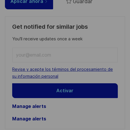
Guardar
Aplicar ahora
Get notified for similar jobs
You'll receive updates once a week
Enter
Email
address
Required
Revise y acepte los términos del procesamiento de
(Required)
su información personal
Activar
Manage alerts
Manage alerts