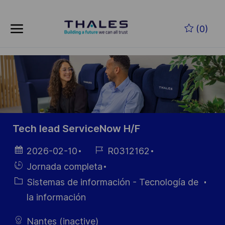
Skip to main content
Saltar al contenido principal
(0)
-
-
Tech lead ServiceNow H/F
Fecha de
ID de
2026-02-10
R0312162
publicación
empleo
Hiring
Jornada completa
Type
Categoría
Sistemas de información - Tecnología de
la información
Nantes (inactive)