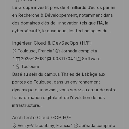
c
c
d
t
Le Groupe investit près de 4 milliards d’euros par an
a
h
e
e
en Recherche & Développement, notamment dans
c
a
e
g
des domaines clés de l’innovation tels que l’IA, la
i
d
m
o
cybersécurité, le quantique, les technologies du...
ó
e
p
r
Ingénieur Cloud & DevSecOps (H/F)
n
p
l
í
U
Toulouse, Francia
Jornada completa
u
e
a
b
F
I
C
2025-12-18
R0311704
Software
b
o
i
e
D
a
Toulouse
l
c
c
d
t
Basé au sein du campus Thales de Labège aux
i
a
h
e
e
portes de Toulouse, dans un environnement
c
c
a
e
g
dynamique et innovant, vous serez au cœur de notre
a
i
d
m
o
transformation digitale et de l'évolution de nos
c
ó
e
p
r
infrastructure...
i
n
p
l
í
ó
Architecte Cloud GCP H/F
u
e
a
n
U
Vélizy-Villacoublay, Francia
Jornada completa
b
o