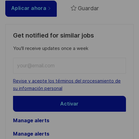
Guardar
Aplicar ahora
Get notified for similar jobs
You'll receive updates once a week
Enter
Email
address
Required
Revise y acepte los términos del procesamiento de
(Required)
su información personal
Activar
Manage alerts
Manage alerts