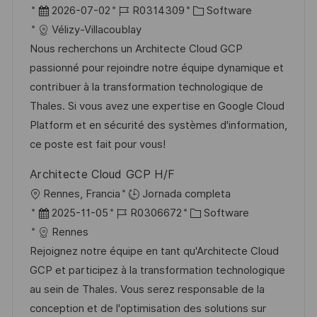
b
F
I
C
2026-07-02
R0314309
Software
l
i
e
D
a
Vélizy-Villacoublay
i
c
c
d
t
Nous recherchons un Architecte Cloud GCP
c
a
h
e
e
passionné pour rejoindre notre équipe dynamique et
a
c
a
e
g
contribuer à la transformation technologique de
c
i
d
m
o
Thales. Si vous avez une expertise en Google Cloud
i
ó
e
p
r
Platform et en sécurité des systèmes d'information,
ó
n
p
l
í
ce poste est fait pour vous!
n
u
e
a
Architecte Cloud GCP H/F
b
o
U
Rennes, Francia
Jornada completa
l
b
F
I
C
2025-11-05
R0306672
Software
i
i
e
D
a
Rennes
c
c
c
d
t
Rejoignez notre équipe en tant qu'Architecte Cloud
a
a
h
e
e
GCP et participez à la transformation technologique
c
c
a
e
g
au sein de Thales. Vous serez responsable de la
i
i
d
m
o
conception et de l'optimisation des solutions sur
ó