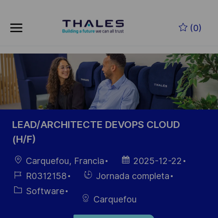
Skip to main content
Saltar al contenido principal
(0)
-
-
LEAD/ARCHITECTE DEVOPS CLOUD
(H/F)
Ubicación
Fecha de
Carquefou, Francia
2025-12-22
publicación
ID de
Hiring
R0312158
Jornada completa
empleo
Type
Categoría
Software
Carquefou