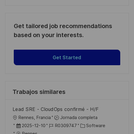
Get tailored job recommendations
based on your interests.
Get Started
Trabajos similares
Lead SRE - CloudOps confirmé - H/F
U
Rennes, Francia
Jornada completa
b
F
I
C
2025-12-10
R0309747
Software
i
e
D
a
Rennes