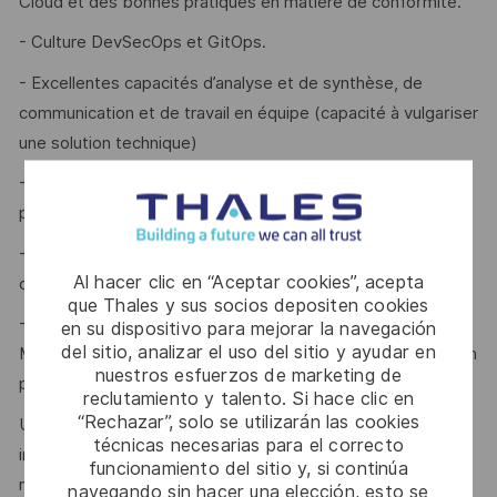
Cloud et des bonnes pratiques en matière de conformité.
- Culture DevSecOps et GitOps.
- Excellentes capacités d’analyse et de synthèse, de
communication et de travail en équipe (capacité à vulgariser
une solution technique)
- Capacité à résoudre efficacement les problèmes et à
prendre des décisions techniques éclairées.
- Capacité à argumenter et convaincre et à prendre en
Al hacer clic en “Aceptar cookies”, acepta
compte les remarques pertinentes
que Thales y sus socios depositen cookies
- Certifications Cloud (AWS Certified Solutions Architect,
en su dispositivo para mejorar la navegación
del sitio, analizar el uso del sitio y ayudar en
Microsoft Certified: Azure Solutions Architect, etc.) sont un
nuestros esfuerzos de marketing de
plus.
reclutamiento y talento. Si hace clic en
“Rechazar”, solo se utilizarán las cookies
Une bonne maîtrise de l'anglais est indispensable pour
técnicas necesarias para el correcto
interagir efficacement avec nos équipes internationales et
funcionamiento del sitio y, si continúa
nos partenaires.
navegando sin hacer una elección, esto se