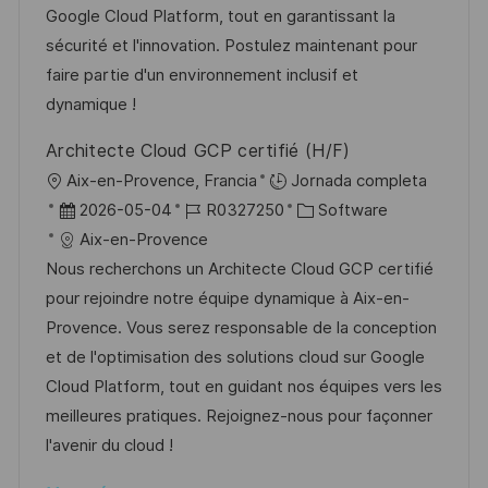
ó
e
p
r
Google Cloud Platform, tout en garantissant la
n
n
p
l
í
sécurité et l'innovation. Postulez maintenant pour
u
e
a
faire partie d'un environnement inclusif et
b
o
dynamique !
l
Architecte Cloud GCP certifié (H/F)
i
U
Aix-en-Provence, Francia
Jornada completa
c
b
F
I
C
2026-05-04
R0327250
Software
a
i
e
D
a
Aix-en-Provence
c
c
c
d
t
Nous recherchons un Architecte Cloud GCP certifié
i
a
h
e
e
pour rejoindre notre équipe dynamique à Aix-en-
ó
c
a
e
g
Provence. Vous serez responsable de la conception
n
i
d
m
o
et de l'optimisation des solutions cloud sur Google
ó
e
p
r
Cloud Platform, tout en guidant nos équipes vers les
n
p
l
í
meilleures pratiques. Rejoignez-nous pour façonner
u
e
a
l'avenir du cloud !
b
o