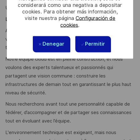
considerará como una negativa a depositar
Une certification CSP serait un plus.
cookies. Para obtener más información,
visite nuestra página
Configuración de
Le mot du manager
cookies
.
A la direction APC (Automation Platforms & Cloud), nous
vivons une période passionnante de transformation
Denegar
Permitir
technologique.
Notre équipe cloud est en pleine construction, et nous
voulons des experts talentueux et passionnés qui
partagent une vision commune : construire les
infrastructures de demain tout en garantissant le plus haut
niveau de sécurité.
Nous recherchons avant tout une personnalité capable de
fédérer, d’accompagner et de partager ses connaissances
tout en évoluant avec l’équipe.
L'environnement technique est exigeant, mais nous