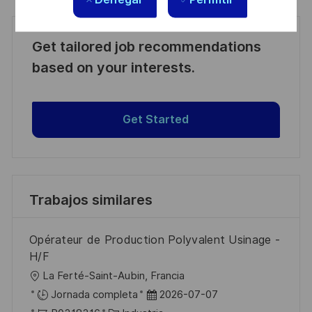
Get tailored job recommendations
based on your interests.
Get Started
Trabajos similares
Opérateur de Production Polyvalent Usinage -
H/F
U
La Ferté-Saint-Aubin, Francia
b
F
Jornada completa
2026-07-07