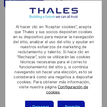
Guardar
Aplicar ahora
Get notified for similar jobs
Al hacer clic en “Aceptar cookies”, acepta
que Thales y sus socios depositen cookies
You'll receive updates once a week
en su dispositivo para mejorar la navegación
del sitio, analizar el uso del sitio y ayudar en
Enter
nuestros esfuerzos de marketing de
Email
reclutamiento y talento. Si hace clic en
address
“Rechazar”, solo se utilizarán las cookies
Required
Revise y acepte los términos del procesamiento de
técnicas necesarias para el correcto
(Required)
su información personal
funcionamiento del sitio y, si continúa
navegando sin hacer una elección, esto se
Activar
considerará como una negativa a depositar
cookies. Para obtener más información,
visite nuestra página
Configuración de
Manage alerts
cookies
.
Manage alerts
Denegar
Permitir