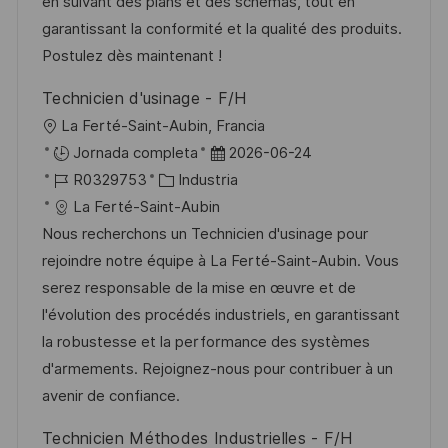
i
d
m
o
en suivant des plans et des schémas, tout en
ó
e
p
r
garantissant la conformité et la qualité des produits.
n
p
l
í
Postulez dès maintenant !
u
e
a
Technicien d'usinage - F/H
b
o
U
La Ferté-Saint-Aubin, Francia
l
b
F
Jornada completa
2026-06-24
i
i
I
C
e
R0329753
Industria
c
c
D
a
c
La Ferté-Saint-Aubin
a
a
d
t
h
Nous recherchons un Technicien d'usinage pour
c
c
e
e
a
rejoindre notre équipe à La Ferté-Saint-Aubin. Vous
i
i
e
g
d
serez responsable de la mise en œuvre et de
ó
ó
m
o
e
l'évolution des procédés industriels, en garantissant
n
n
p
r
p
la robustesse et la performance des systèmes
l
í
u
d'armements. Rejoignez-nous pour contribuer à un
e
a
b
avenir de confiance.
o
l
Technicien Méthodes Industrielles - F/H