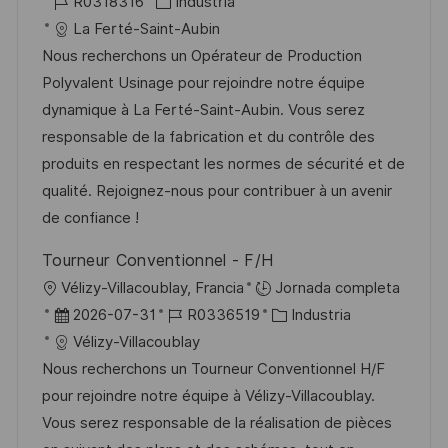
i
I
C
e
R0318316
Industria
c
D
a
c
La Ferté-Saint-Aubin
a
d
t
h
Nous recherchons un Opérateur de Production
c
e
e
a
Polyvalent Usinage pour rejoindre notre équipe
i
e
g
d
dynamique à La Ferté-Saint-Aubin. Vous serez
ó
m
o
e
responsable de la fabrication et du contrôle des
n
p
r
p
produits en respectant les normes de sécurité et de
l
í
u
qualité. Rejoignez-nous pour contribuer à un avenir
e
a
b
de confiance !
o
l
Tourneur Conventionnel - F/H
i
U
Vélizy-Villacoublay, Francia
Jornada completa
c
b
F
I
C
2026-07-31
R0336519
Industria
a
i
e
D
a
Vélizy-Villacoublay
c
c
c
d
t
Nous recherchons un Tourneur Conventionnel H/F
i
a
h
e
e
pour rejoindre notre équipe à Vélizy-Villacoublay.
ó
c
a
e
g
Vous serez responsable de la réalisation de pièces
n