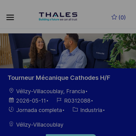
Skip to main content
Saltar al contenido principal
(0)
-
-
Tourneur Mécanique Cathodes H/F
Ubicación
Vélizy-Villacoublay, Francia
Fecha de
ID de
2026-05-11
R0312088
publicación
empleo
Hiring
Categoría
Jornada completa
Industria
Type
Vélizy-Villacoublay