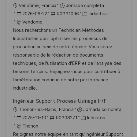
i
U
Vendôme, Francia
Jornada completa
c
b
F
I
C
2026-06-22
R0331096
Industria
a
i
e
D
a
Vendome
c
c
c
d
t
Nous recherchons un Technicien Méthodes
i
a
h
e
e
Industrielles pour optimiser les processus de
ó
c
a
e
g
production au sein de notre équipe. Vous serez
n
i
d
m
o
responsable de la rédaction de documents
ó
e
p
r
techniques, de l'utilisation d'ERP et de l'analyse des
n
p
l
í
besoins terrains. Rejoignez-nous pour contribuer à
u
e
a
l'amélioration continue de notre performance
b
o
industrielle.
l
Ingénieur Support Process Usinage H/F
i
U
Thonon-les-Bains, Francia
Jornada completa
c
b
F
I
C
2025-11-10
R0308271
Industria
a
i
e
D
a
Thonon
c
c
c
d
t
Rejoignez notre équipe en tant qu'Ingénieur Support