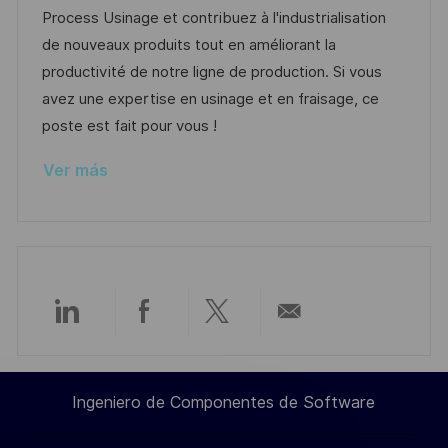
i
a
h
e
e
Process Usinage et contribuez à l'industrialisation
ó
c
a
e
g
de nouveaux produits tout en améliorant la
n
i
d
m
o
productivité de notre ligne de production. Si vous
ó
e
p
r
avez une expertise en usinage et en fraisage, ce
n
p
l
í
poste est fait pour vous !
u
e
a
Ver más
b
o
l
i
c
a
c
Compartir
Compartir
Compartir
Compartir
i
ó
a
a
a
por
n
Ingeniero de Componentes de Software
través
través
través
correo