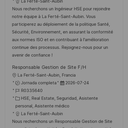
c
e
t
a
La Ferté-Saint-Aubin
n
i
e
e
d
Nous recherchons un Ingénieur HSE pour rejoindre
ó
m
g
e
notre équipe à La Ferté-Saint-Aubin. Vous
n
p
o
p
participerez au déploiement de la politique Santé,
l
r
u
Sécurité, Environnement, en assurant la conformité
e
í
b
aux normes ISO et en contribuant à l'amélioration
o
a
l
continue des processus. Rejoignez-nous pour un
i
avenir de confiance !
c
Responsable Gestion de Site F/H
a
U
La Ferté-Saint-Aubin, Francia
c
b
F
Jornada completa
2026-07-24
i
i
I
e
R0335640
ó
c
D
C
c
HSE, Real Estate, Seguridad, Asistente
n
a
d
a
h
personal, Asistente médico
c
e
t
a
La Ferté-Saint-Aubin
i
e
e
d
Nous recherchons un Responsable Gestion de Site