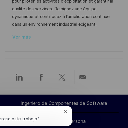
ó
m
g
e
pour piloter les activités d'exploitation et garantir la
n
p
o
p
qualité des services. Rejoignez une équipe
l
r
u
dynamique et contribuez à l'amélioration continue
e
í
b
dans un environnement industriel exigeant.
o
a
l
Ver más
i
c
a
c
i
ó
Compartir
Compartir
Compartir
Compartir
n
a
a
a
por
Ingeniero de Componentes de Software
través
través
través
correo
Cerrar
notificación
eresa este trabajo?
Información personal
de
de
de
electrónico
de