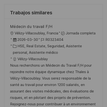
Trabajos similares
Médecin du travail F/H
U
Vélizy-Villacoublay, Francia
Jornada completa
b
F
I
2026-03-30
R0323404
i
e
C
D
HSE, Real Estate, Seguridad, Asistente
c
c
a
d
personal, Asistente médico
a
h
t
e
Vélizy-Villacoublay
c
a
e
e
Nous recherchons un Médecin du Travail F/H pour
i
d
g
m
rejoindre notre équipe dynamique chez Thales à
ó
e
o
p
Vélizy-Villacoublay. Vous serez responsable de la
n
p
r
l
santé au travail pour environ 1200 salariés, en
u
í
e
assurant des visites médicales, des évaluations de
b
a
o
risques, et en pilotant des projets de prévention.
l
Rejoignez-nous pour contribuer à un environnement