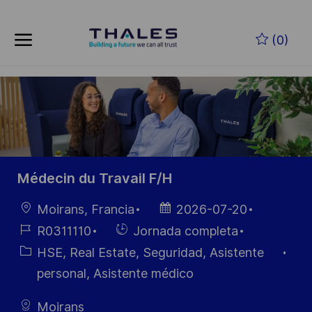
Skip to main content
Saltar al contenido principal
(0)
-
-
Médecin du Travail F/H
Ubicación
Fecha de
Moirans, Francia
2026-07-20
publicación
ID de
Hiring
R0311110
Jornada completa
empleo
Type
Categoría
HSE, Real Estate, Seguridad, Asistente
personal, Asistente médico
Moirans