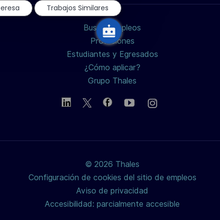
chatbot
teresa
Trabajos Similares
LinkedIn
Facebook
twitter
Buscar empleos
/
Profesiones
Estudiantes y Egresados
X
¿Cómo aplicar?
Grupo Thales
© 2026 Thales
Configuración de cookies del sitio de empleos
Aviso de privacidad
Accesibilidad: parcialmente accesible