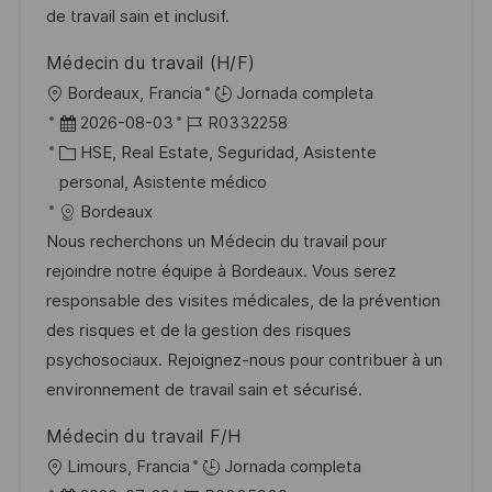
i
de travail sain et inclusif.
c
Médecin du travail (H/F)
a
U
Bordeaux, Francia
Jornada completa
c
b
F
I
2026-08-03
R0332258
i
i
e
C
D
HSE, Real Estate, Seguridad, Asistente
ó
c
c
a
d
personal, Asistente médico
n
a
h
t
e
Bordeaux
c
a
e
e
Nous recherchons un Médecin du travail pour
i
d
g
m
rejoindre notre équipe à Bordeaux. Vous serez
ó
e
o
p
responsable des visites médicales, de la prévention
n
p
r
l
des risques et de la gestion des risques
u
í
e
psychosociaux. Rejoignez-nous pour contribuer à un
b
a
o
environnement de travail sain et sécurisé.
l
Médecin du travail F/H
i
U
Limours, Francia
Jornada completa
c