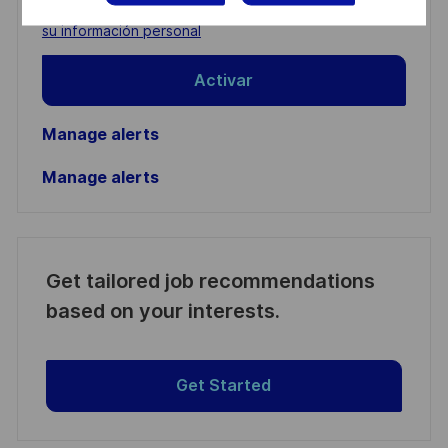
Required
Revise y acepte los términos del procesamiento de
(Required)
su información personal
Activar
Manage alerts
Manage alerts
Get tailored job recommendations
based on your interests.
Get Started