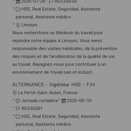
b
F
I
2026-07-29
R0335939
a
i
e
C
D
HSE, Real Estate, Seguridad, Asistente
c
c
c
a
d
personal, Asistente médico
i
a
h
t
e
Limours
ó
c
a
e
e
Nous recherchons un Médecin du travail pour
n
i
d
g
m
rejoindre notre équipe à Limours. Vous serez
ó
e
o
p
responsable des visites médicales, de la prévention
n
p
r
l
des risques et de l'amélioration de la qualité de vie
u
í
e
au travail. Rejoignez-nous pour contribuer à un
b
a
o
environnement de travail sain et inclusif.
l
ALTERNANCE - Ingénieur HSE - F/H
i
U
La Ferté-Saint-Aubin, Francia
c
b
F
Jornada completa
2026-06-30
a
i
I
e
R0330261
c
c
D
C
c
HSE, Real Estate, Seguridad, Asistente
i
a
d
a
h
personal, Asistente médico
ó