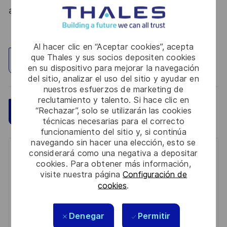
atout. Postulez et rejoignez nous !
Al hacer clic en “Aceptar cookies”, acepta
que Thales y sus socios depositen cookies
Explorar ubicación
en su dispositivo para mejorar la navegación
del sitio, analizar el uso del sitio y ayudar en
nuestros esfuerzos de marketing de
reclutamiento y talento. Si hace clic en
“Rechazar”, solo se utilizarán las cookies
Guardar
Aplicar ahora
técnicas necesarias para el correcto
funcionamiento del sitio y, si continúa
navegando sin hacer una elección, esto se
considerará como una negativa a depositar
Get notified for similar jobs
cookies. Para obtener más información,
visite nuestra página
Configuración de
You'll receive updates once a week
cookies
.
Enter
Email
Denegar
Permitir
address