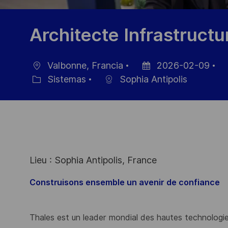
Architecte Infrastructu
Valbonne, Francia
2026-02-09
Ubicación
Fecha
ID
Sistemas
Sophia Antipolis
Categoría
de
de
publicación
em
Lieu : Sophia Antipolis, France
Construisons ensemble un avenir de confiance
Thales est un leader mondial des hautes technologies