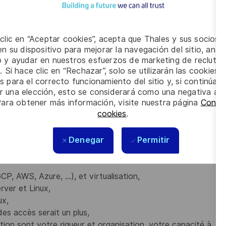
ec spécialisation dans le domaine de l’informatique), vous
ition d'architecture sécurisée, éventuellement complétée par
chnique de solution d'infrastructure et de cybersécurité.
 clic en “Aceptar cookies”, acepta que Thales y sus socios 
n environnement technique passionnant en constante
n su dispositivo para mejorar la navegación del sitio, anali
io y ayudar en nuestros esfuerzos de marketing de recluta
. Si hace clic en “Rechazar”, solo se utilizarán las cookies 
 vous alliez une capacité d’analyse et de synthèse pour
s para el correcto funcionamiento del sitio y, si continúa
er una elección, esto se considerará como una negativa a d
Para obtener más información, visite nuestra página
Config
s :
cookies
.
LPM, II901, RGPD...),
Denegar
oft et des SI d'entreprise,
Permitir
 liés à la cybersécurité: antivirus, firewall,
 AWS, Azure, ...), et virtualisation,
ver et Linux,
ux,
es accès serait un plus,
tion sont votre rigueur et organisation, votre capacité à