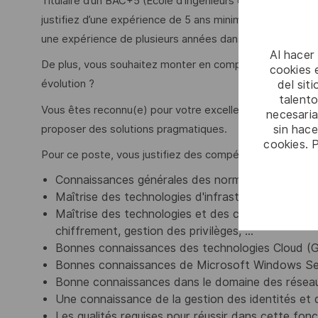
Titulaire d’un BAC+5 (École d’ingénieurs ou université av
justifiez d’une expérience de 5 ans minimum sur la défin
une expérience de plusieurs années dans l'intégration te
Al hacer
De plus, vous souhaitez monter en compétences dans u
cookies e
del sit
évolution ?
talento
Vous êtes reconnu(e) pour votre excellent relationnel et
necesaria
sin hac
proposer des solutions pragmatiques.
cookies. 
Pour ce poste, vous justifiez des compétences suivante
Connaissances générales des normes en vigueur (
Maîtrise des technologies d'infrastructure Micros
Maîtrise des technologies et des concepts généraux
chiffrement, gestion des privilèges, …
Bonnes connaissances des technologies Cloud (GCP,
Bonnes connaissances de Microsoft Windows Ser
Bonne connaissances dans le domaine des résea
Une connaissance de la gestion des identités et d
Les qualités requises pour réussir dans cette fonc