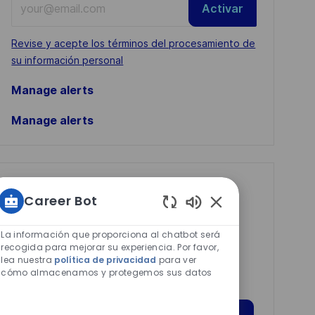
Activar
Email
address
Required
Revise y acepte los términos del procesamiento de
(Required)
su información personal
Manage alerts
Manage alerts
Get tailored job
Career Bot
recommendations
Sonidos
based on your
de
La información que proporciona al chatbot será
chatbot
recogida para mejorar su experiencia. Por favor,
interests.
lea nuestra
política de privacidad
para ver
habilitados
cómo almacenamos y protegemos sus datos