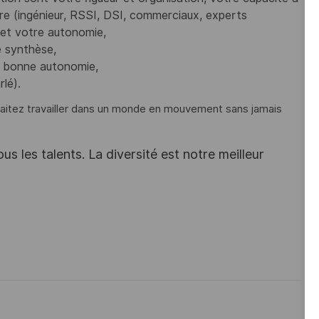
re (ingénieur, RSSI, DSI, commerciaux, experts
 et votre autonomie,
e synthèse,
e bonne autonomie,
rlé).
haitez travailler dans un monde en mouvement sans jamais
s les talents. La diversité est notre meilleur