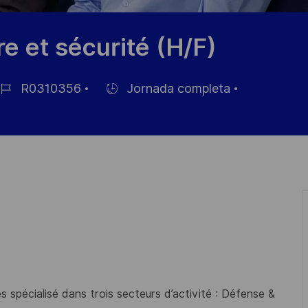
re et sécurité (H/F)
R0310356
Jornada completa
Hiring
Type
pleo
 spécialisé dans trois secteurs d’activité : Défense &