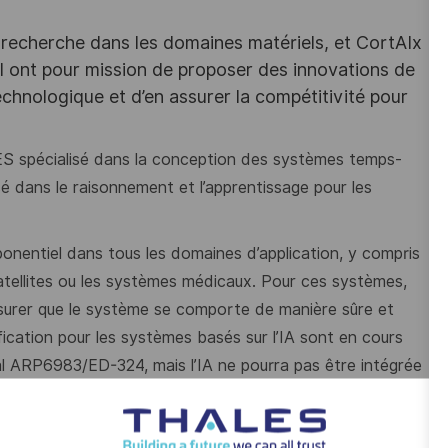
recherche dans les domaines matériels, et CortAIx
al ont pour mission de proposer des innovations de
technologique et d’en assurer la compétitivité pour
CES spécialisé dans la conception des systèmes temps-
sé dans le raisonnement et l’apprentissage pour les
xponentiel dans tous les domaines d’application, y compris
satellites ou les systèmes médicaux. Pour ces systèmes,
assurer que le système se comporte de manière sûre et
ication pour les systèmes basés sur l’IA sont en cours
al ARP6983/ED-324, mais l’IA ne pourra pas être intégrée
des garanties fortes de confiance.
e au travers de plusieurs critères, parmi lesquels la