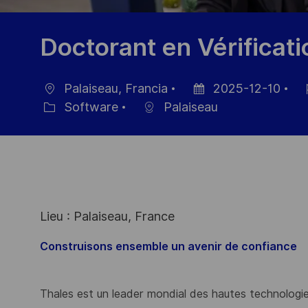
Doctorant en Vérificati
Palaiseau, Francia
2025-12-10
Ubicación
Fecha
ID
Software
Palaiseau
Categoría
de
de
publicación
em
Lieu : Palaiseau, France
Construisons ensemble un avenir de confiance
Thales est un leader mondial des hautes technologies