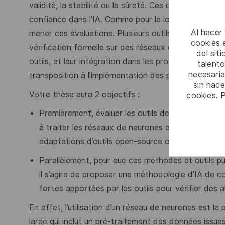
validité, la stabilité ou la sûreté. Ces critères doiv
confiance dans l’IA. Comme pour le logiciel classique
Al hacer
mener ces évaluations. Plusieurs outils sont apparu
cookies e
vérification formelle sur des réseaux de neurones. De
del sit
outils, et leur intégration dans les processus de cer
talento
necesaria
transposition à l’implémentation des propriétés prou
sin hac
Votre thèse aura 2 objectifs :
cookies. 
Premièrement, évaluer les outils de vérification 
à traiter les réseaux de neurones développés et e
adaptations d’outils open-source ou des interface
Parallèlement, pour que ces méthodes et outils pui
il s’agira de proposer une méthodologie d’IA de c
fortes apportées par les outils pour vérifier des 
En effet, l’utilisation d’un réseau de neurones est l
large qui inclut un pré-traitement des données issu