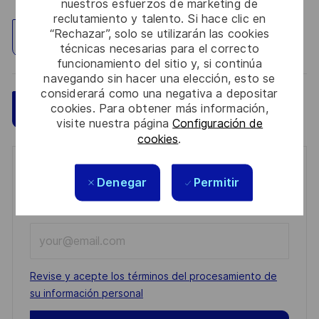
nuestros esfuerzos de marketing de
reclutamiento y talento. Si hace clic en
“Rechazar”, solo se utilizarán las cookies
Explorar ubicación
técnicas necesarias para el correcto
funcionamiento del sitio y, si continúa
navegando sin hacer una elección, esto se
considerará como una negativa a depositar
cookies. Para obtener más información,
Guardar
Aplicar ahora
visite nuestra página
Configuración de
cookies
.
Get notified for similar jobs
Denegar
Permitir
You'll receive updates once a week
Enter
Email
address
Required
Revise y acepte los términos del procesamiento de
(Required)
su información personal