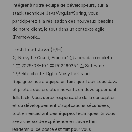
a
c
D
a
c
Intégrer à notre équipe de développeurs, sur la
c
a
d
t
h
stack technique Java/Angular/Spring, vous
i
c
e
e
a
participerez à la réalisation des nouveaux besoins
ó
i
e
g
d
de notre client, le tout dans un contexte agile
n
ó
m
o
e
(Framework...
n
p
r
p
Tech Lead Java (F/H)
l
í
u
U
Noisy Le Grand, Francia
Jornada completa
e
a
b
b
F
I
C
2026-03-10
R0316025
Software
o
l
i
e
D
a
Site client - Dgfip Noisy Le Grand
i
c
c
d
t
Rejoignez notre équipe en tant que Tech Lead Java
c
a
h
e
e
et pilotez des projets innovants en développement
a
c
a
e
g
fullstack. Vous serez responsable de la conception
c
i
d
m
o
et du développement d'applications sécurisées,
i
ó
e
p
r
tout en encadrant des équipes techniques. Si vous
ó
n
p
l
í
avez une solide expérience en Java et en
n
u
e
a
leadership, ce poste est fait pour vous !