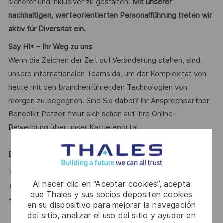
sicherer und inklusiver zu gestalten.
Mit unserer
nachhaltigen, werteorientierten Personalführung treten wir
aktiv für Diversität ein.
Say HI* – Ihr Weg zu uns
Wenn die Zeichen der Zeit auf Veränderung stehen, sind
unsere internationalen Teams da, um der Komplexität von
heute mit den branchenführenden Technologien von
morgen zu begegnen. Sind Sie dabei? Ihr Ansprechpartner
Benedikt Petzet freut sich schon auf Ihre Online-
Bewerbung über unser Karriereportal.
Benedikt Petzet
-
Talent Acquisition Partner #LI-BP1
Al hacer clic en “Aceptar cookies”, acepta
+ 49 173 585 90 29
que Thales y sus socios depositen cookies
*Human Intelligence
en su dispositivo para mejorar la navegación
del sitio, analizar el uso del sitio y ayudar en