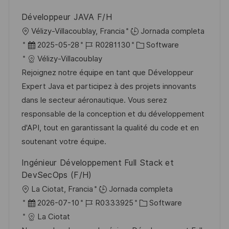
b
o
Développeur JAVA F/H
l
U
Vélizy-Villacoublay, Francia
Jornada completa
i
b
F
I
C
2025-05-28
R0281130
Software
c
i
e
D
a
Vélizy-Villacoublay
a
c
c
d
t
Rejoignez notre équipe en tant que Développeur
c
a
h
e
e
Expert Java et participez à des projets innovants
i
c
a
e
g
dans le secteur aéronautique. Vous serez
ó
i
d
m
o
responsable de la conception et du développement
n
ó
e
p
r
d'API, tout en garantissant la qualité du code et en
n
p
l
í
soutenant votre équipe.
u
e
a
Ingénieur Développement Full Stack et
b
o
DevSecOps (F/H)
l
U
La Ciotat, Francia
Jornada completa
i
b
F
I
C
2026-07-10
R0333925
Software
c
i
e
D
a
La Ciotat
a