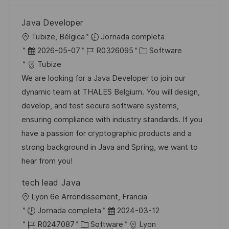
Java Developer
U
Tubize, Bélgica
Jornada completa
b
F
I
C
2026-05-07
R0326095
Software
i
e
D
a
Tubize
c
c
d
t
We are looking for a Java Developer to join our
a
h
e
e
dynamic team at THALES Belgium. You will design,
c
a
e
g
develop, and test secure software systems,
i
d
m
o
ensuring compliance with industry standards. If you
ó
e
p
r
have a passion for cryptographic products and a
n
p
l
í
strong background in Java and Spring, we want to
u
e
a
hear from you!
b
o
tech lead Java
l
U
Lyon 6e Arrondissement, Francia
i
b
F
Jornada completa
2024-03-12
c
i
I
C
e
R0247087
Software
Lyon