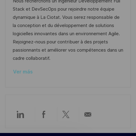
c
c
d
t
Nous recherchons un Ingénieur Développement Full
c
a
h
e
e
Stack et DevSecOps pour rejoindre notre équipe
i
c
a
e
g
dynamique à La Ciotat. Vous serez responsable de
ó
i
d
m
o
la conception et du développement de solutions
n
ó
e
p
r
logicielles innovantes dans un environnement Agile.
n
p
l
í
Rejoignez-nous pour contribuer à des projets
u
e
a
passionnants et améliorer vos compétences dans un
b
o
cadre collaboratif.
l
Ver más
i
c
a
c
i
ó
Compartir
Compartir
Compartir
Compartir
n
a
a
a
por