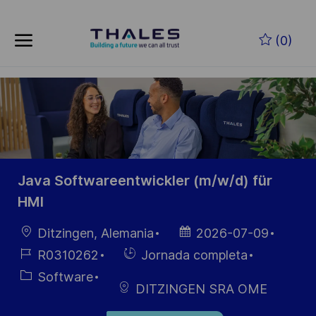
Skip to main content
Saltar al contenido principal
(0)
-
-
Java Softwareentwickler (m/w/d) für
HMI
Ubicación
Fecha de
Ditzingen, Alemania
2026-07-09
publicación
ID de
Hiring
R0310262
Jornada completa
empleo
Type
Categoría
Software
DITZINGEN SRA OME