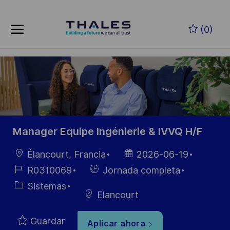
Skip to main content
Saltar al contenido principal
(0)
-
-
Manager Equipe Ingénierie & IVVQ H/F
Ubicación
Fecha de
Élancourt, Francia
2026-06-19
publicación
ID de
Hiring
R0310069
Jornada completa
empleo
Type
Categoría
Sistemas
Elancourt
Guardar
Aplicar ahora