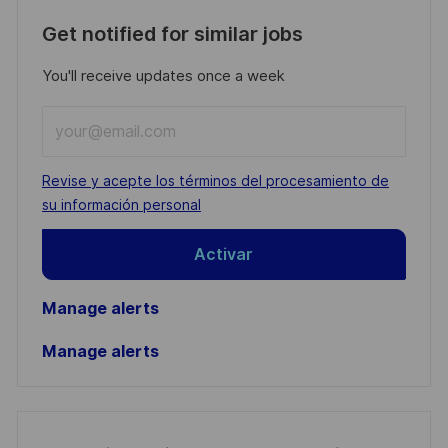
Get notified for similar jobs
You'll receive updates once a week
Enter
Email
address
Required
Revise y acepte los términos del procesamiento de
(Required)
su información personal
Activar
Manage alerts
Manage alerts