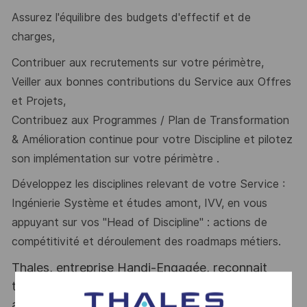
Assurez l'équilibre des budgets d'effectif et de
charges,
Contribuer aux recrutements sur votre périmètre,
Veiller aux bonnes contributions du Service aux Offres
et Projets,
Contribuez aux Programmes / Plan de Transformation
& Amélioration continue pour
votre Discipline et pilotez
son implémentation sur votre périmètre .
Développez les disciplines relevant de votre Service :
Ingénierie Système et études
amont, IVV, en vous
appuyant sur vos "Head of Discipline" : actions de
compétitivité et déroulement des
roadmaps métiers.
Thales, entreprise Handi-Engagée, reconnait
tous les talents. La diversité est notre meilleur
atout. Postulez et rejoignez nous !