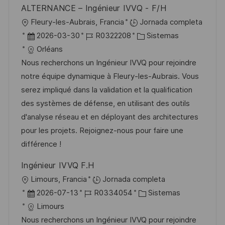
ALTERNANCE – Ingénieur IVVQ - F/H
l
U
Fleury-les-Aubrais, Francia
Jornada completa
i
b
F
I
C
2026-03-30
R0322208
Sistemas
c
i
e
D
a
Orléans
a
c
c
d
t
Nous recherchons un Ingénieur IVVQ pour rejoindre
c
a
h
e
e
notre équipe dynamique à Fleury-les-Aubrais. Vous
i
c
a
e
g
serez impliqué dans la validation et la qualification
ó
i
d
m
o
des systèmes de défense, en utilisant des outils
n
ó
e
p
r
d'analyse réseau et en déployant des architectures
n
p
l
í
pour les projets. Rejoignez-nous pour faire une
u
e
a
différence !
b
o
Ingénieur IVVQ F.H
l
U
Limours, Francia
Jornada completa
i
b
F
I
C
2026-07-13
R0334054
Sistemas
c
i
e
D
a
Limours
a
c
c
d
t
Nous recherchons un Ingénieur IVVQ pour rejoindre