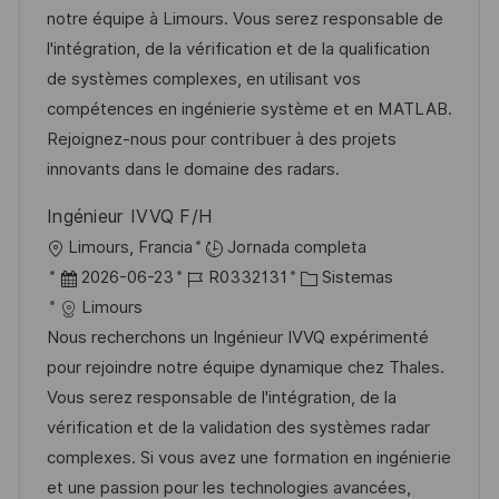
c
a
h
e
e
notre équipe à Limours. Vous serez responsable de
i
c
a
e
g
l'intégration, de la vérification et de la qualification
ó
i
d
m
o
de systèmes complexes, en utilisant vos
n
ó
e
p
r
compétences en ingénierie système et en MATLAB.
n
p
l
í
Rejoignez-nous pour contribuer à des projets
u
e
a
innovants dans le domaine des radars.
b
o
Ingénieur IVVQ F/H
l
U
Limours, Francia
Jornada completa
i
b
F
I
C
2026-06-23
R0332131
Sistemas
c
i
e
D
a
Limours
a
c
c
d
t
Nous recherchons un Ingénieur IVVQ expérimenté
c
a
h
e
e
pour rejoindre notre équipe dynamique chez Thales.
i
c
a
e
g
Vous serez responsable de l'intégration, de la
ó
i
d
m
o
vérification et de la validation des systèmes radar
n
ó
e
p
r
complexes. Si vous avez une formation en ingénierie
n
p
l
í
et une passion pour les technologies avancées,