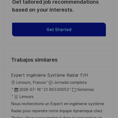
Get tailored job recommendations
based on your interests.
Get Started
Trabajos similares
Expert Ingénierie Système Radar F/H
U
Limours, Francia
Jornada completa
b
F
I
C
2026-07-16
R0330053
Sistemas
i
e
D
a
Limours
c
c
d
t
Nous recherchons un Expert en ingénierie système
a
h
e
e
Radar pour rejoindre notre équipe dynamique chez
c
a
e
g