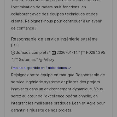
Thales. Vous serez impliqué dans la conception et
i
d
m
o
l'optimisation de radars multifonctions, en
ó
e
p
r
collaborant avec des équipes techniques et des
n
p
l
í
clients. Rejoignez-nous pour contribuer à un avenir
u
e
a
de confiance !
b
o
Responsable de service ingénierie système
l
F/H
i
F
I
Jornada completa
2026-01-14
R0294395
c
C
e
D
Sistemas
Vélizy
a
a
c
d
Empleo disponible en 2 ubicaciones
c
t
h
e
Rejoignez notre équipe en tant que Responsable de
i
e
a
e
service ingénierie système et pilotez des projets
ó
g
d
m
innovants dans un environnement dynamique. Vous
n
o
e
p
serez au cœur de l'excellence opérationnelle, en
r
p
l
intégrant les meilleures pratiques Lean et Agile pour
í
u
e
garantir la réussite de nos projets.
a
b
o