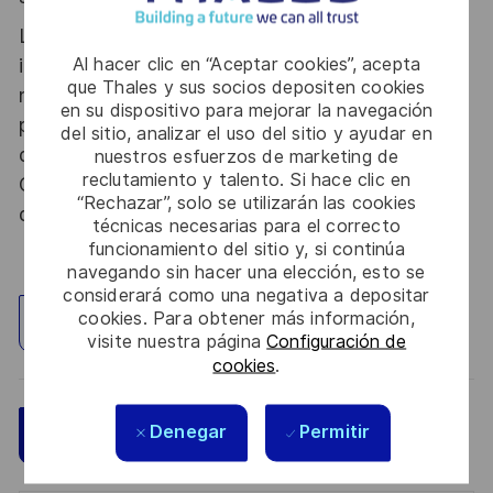
Le poste pouvant nécessiter d'accéder à des
Al hacer clic en “Aceptar cookies”, acepta
informations relevant du secret de la défense
que Thales y sus socios depositen cookies
nationale, la personne retenue fera l'objet d'une
en su dispositivo para mejorar la navegación
procédure d’habilitation, conformément aux
del sitio, analizar el uso del sitio y ayudar en
dispositions des articles R.2311-1 et suivants du
nuestros esfuerzos de marketing de
reclutamiento y talento. Si hace clic en
Code de la défense et de l’IGI 1300 SGDSN/PSE
“Rechazar”, solo se utilizarán las cookies
du 09 août 2021.
técnicas necesarias para el correcto
funcionamiento del sitio y, si continúa
navegando sin hacer una elección, esto se
considerará como una negativa a depositar
cookies. Para obtener más información,
Explorar ubicación
visite nuestra página
Configuración de
cookies
.
Denegar
Permitir
Guardar
Aplicar ahora