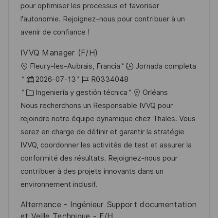
ó
e
o
p
pour optimiser les processus et favoriser
n
p
r
l
l'autonomie. Rejoignez-nous pour contribuer à un
u
í
e
avenir de confiance !
b
a
o
IVVQ Manager (F/H)
l
U
Fleury-les-Aubrais, Francia
Jornada completa
i
b
F
I
2026-07-13
R0334048
c
i
e
C
D
Ingeniería y gestión técnica
Orléans
a
c
c
a
d
Nous recherchons un Responsable IVVQ pour
c
a
h
t
e
rejoindre notre équipe dynamique chez Thales. Vous
i
c
a
e
e
serez en charge de définir et garantir la stratégie
ó
i
d
g
m
IVVQ, coordonner les activités de test et assurer la
n
ó
e
o
p
conformité des résultats. Rejoignez-nous pour
n
p
r
l
contribuer à des projets innovants dans un
u
í
e
environnement inclusif.
b
a
o
Alternance - Ingénieur Support documentation
l
et Veille Technique - F/H