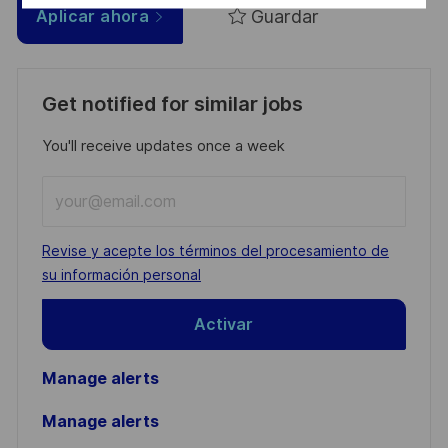
Guardar
Aplicar ahora
Get notified for similar jobs
You'll receive updates once a week
Enter
Email
address
Required
Revise y acepte los términos del procesamiento de
(Required)
su información personal
Activar
Manage alerts
Manage alerts