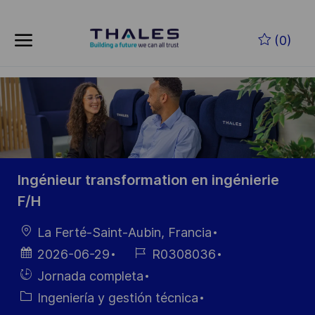
Skip to main content
Saltar al contenido principal
(0)
-
-
Ingénieur transformation en ingénierie
F/H
Ubicación
La Ferté-Saint-Aubin, Francia
Fecha de
ID de
2026-06-29
R0308036
publicación
empleo
Hiring
Jornada completa
Type
Categoría
Ingeniería y gestión técnica