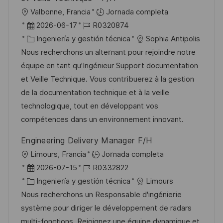
i
U
Valbonne, Francia
Jornada completa
c
b
F
I
2026-06-17
R0320874
a
i
e
C
D
Ingeniería y gestión técnica
Sophia Antipolis
c
c
c
a
d
Nous recherchons un alternant pour rejoindre notre
i
a
h
t
e
équipe en tant qu'Ingénieur Support documentation
ó
c
a
e
e
et Veille Technique. Vous contribuerez à la gestion
n
i
d
g
m
de la documentation technique et à la veille
ó
e
o
p
technologique, tout en développant vos
n
p
r
l
compétences dans un environnement innovant.
u
í
e
Engineering Delivery Manager F/H
b
a
o
U
Limours, Francia
Jornada completa
l
b
F
I
2026-07-15
R0332822
i
i
e
C
D
Ingeniería y gestión técnica
Limours
c
c
c
a
d
Nous recherchons un Responsable d'ingénierie
a
a
h
t
e
système pour diriger le développement de radars
c
c
a
e
e
multi-fonctions. Rejoignez une équipe dynamique et