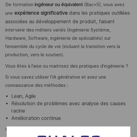
De formation
ingénieur ou équivalent
(Bac+5), vous avez
expérience significative
dans les pratiques outillées
une
associées au développement de produit, faisant
intervenir des métiers variés (Ingénierie Système,
Hardware, Software, ingénierie de spécialités) sur
l’ensemble du cycle de vie (incluant la transition vers la
production, vers le soutien).
Vous êtes à l’aise ou maitrisez des pratiques d’ingénierie ?
Si vous savez utiliser l’IA générative et avez une
connaissance des méthodes :
Lean, Agile
Résolution de problèmes avec analyse des causes
racine
Amélioration continue
c'est un plus !