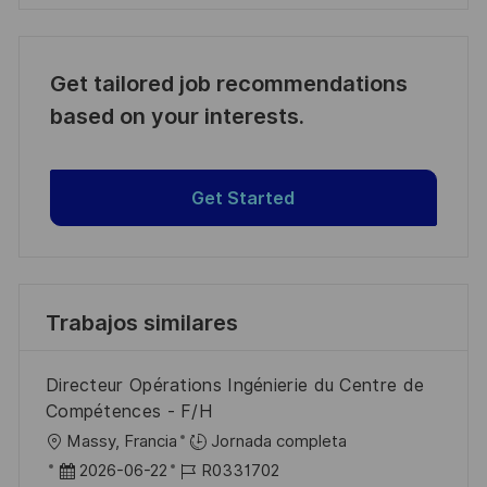
Get tailored job recommendations
based on your interests.
Get Started
Trabajos similares
Directeur Opérations Ingénierie du Centre de
Compétences - F/H
U
Massy, Francia
Jornada completa
b
F
I
2026-06-22
R0331702