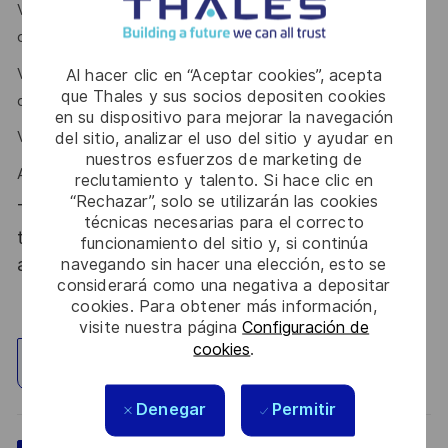
Vous avez une bonne capacité de prise de recul et savez
challenger les situations ?
Vous êtes convaincant et persuasif, enthousiaste et
Al hacer clic en “Aceptar cookies”, acepta
que Thales y sus socios depositen cookies
dynamique ?
en su dispositivo para mejorar la navegación
del sitio, analizar el uso del sitio y ayudar en
Vous avez l'esprit d'équipe et aimez le travail collaboratif ?
nuestros esfuerzos de marketing de
Alors ce poste est fait pour vous !
reclutamiento y talento. Si hace clic en
“Rechazar”, solo se utilizarán las cookies
Thales, entreprise Handi-Engagée, reconnait
técnicas necesarias para el correcto
tous les talents. La diversité est notre meilleur
funcionamiento del sitio y, si continúa
navegando sin hacer una elección, esto se
atout. Postulez et rejoignez nous !
considerará como una negativa a depositar
cookies. Para obtener más información,
visite nuestra página
Configuración de
cookies
.
Explorar ubicación
Denegar
Permitir