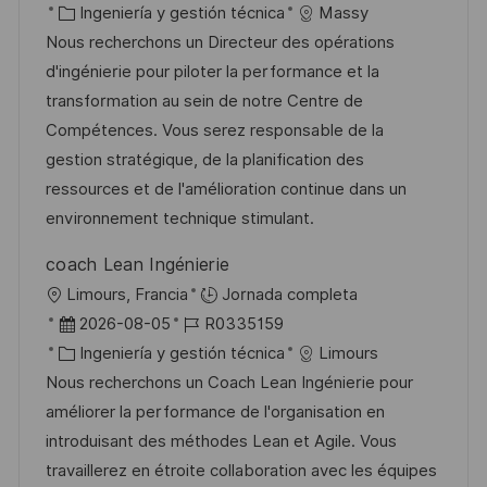
i
e
C
D
Ingeniería y gestión técnica
Massy
c
c
a
d
Nous recherchons un Directeur des opérations
a
h
t
e
d'ingénierie pour piloter la performance et la
c
a
e
e
transformation au sein de notre Centre de
i
d
g
m
Compétences. Vous serez responsable de la
ó
e
o
p
gestion stratégique, de la planification des
n
p
r
l
ressources et de l'amélioration continue dans un
u
í
e
environnement technique stimulant.
b
a
o
coach Lean Ingénierie
l
U
Limours, Francia
Jornada completa
i
b
F
I
2026-08-05
R0335159
c
i
e
C
D
Ingeniería y gestión técnica
Limours
a
c
c
a
d
Nous recherchons un Coach Lean Ingénierie pour
c
a
h
t
e
améliorer la performance de l'organisation en
i
c
a
e
e
introduisant des méthodes Lean et Agile. Vous
ó
i
d
g
m
travaillerez en étroite collaboration avec les équipes
n