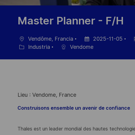
Master Planner - F/H
Vendôme, Francia
2025-11-05
Ubicación
Fecha
ID
Industria
Vendome
Categoría
de
de
publicación
em
Lieu : Vendome, France
Construisons ensemble un avenir de confiance
Thales est un leader mondial des hautes technologies