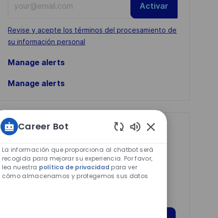
Activar
Email
address
Required
Revise y acepte los términos del procesamiento de
(Required)
su información personal
Manage alerts
Manage alerts
Career Bot
Get tailored job
Sonidos
recommendations
de
La información que proporciona al chatbot será
chatbot
recogida para mejorar su experiencia. Por favor,
based on your
lea nuestra
política de privacidad
para ver
habilitados
interests.
cómo almacenamos y protegemos sus datos