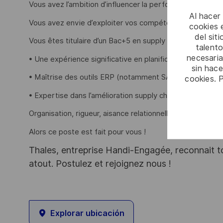
Vous avez l’ambition d’influencer la performance supply 
Al hacer
Vous avez envie d’exploiter vos compétences dans un en
cookies e
del sit
Vous êtes titulaire d’un Bac+5 en supply chain et justifiez
talento
necesaria
• Une expérience significative en planification (Master
sin hac
• Maîtrise des outils ERP (notamment SAP) et des mét
cookies. 
• Expertise dans l’amélioration supply chain (Lean, VSM, 
Organisation, rigueur, aisance relationnelle et esprit d’é
Alors ce poste est fait pour vous !
Thales, entreprise Handi-Engagée, reconnait tou
atout. Postulez et rejoignez nous !
Explorar ubicación