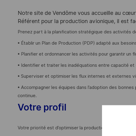
Notre site de Vendôme vous accueille au cœur d
Référent pour la production avionique, il est f
Prenez part à la planification stratégique des activités d
• Établir un Plan de Production (PDP) adapté aux besoins c
• Planifier et ordonnancer les activités pour garantir un f
• Identifier et traiter les inadéquations entre capacité 
• Superviser et optimiser les flux internes et externes 
• Accompagner les équipes dans l’adoption des bonnes pr
continue.
Votre profil
Votre priorité est d’optimiser la production pour répondr