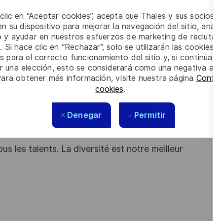
chain à travers des projets stratégiques ?
 clic en “Aceptar cookies”, acepta que Thales y sus socios 
vironnement industriel exigeant ?
n su dispositivo para mejorar la navegación del sitio, anali
io y ayudar en nuestros esfuerzos de marketing de recluta
 de :
. Si hace clic en “Rechazar”, solo se utilizarán las cookies 
s para el correcto funcionamiento del sitio y, si continúa
 Planner, Demand Planner, S&OP Manager).
er una elección, esto se considerará como una negativa a d
hodes FCTL.
Para obtener más información, visite nuestra página
Config
cookies
.
gestion des flux produits).
quipe sont des atouts que l'on vous reconnait ?
Denegar
Permitir
s les talents. La diversité est notre meilleur