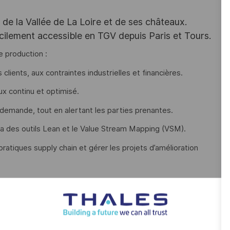
e la Vallée de La Loire et de ses châteaux.
acilement accessible en TGV depuis Paris et Tours.
e production :
lients, aux contraintes industrielles et financières.
lux continu et optimisé.
et demande, tout en alertant les parties prenantes.
via des outils Lean et le Value Stream Mapping (VSM).
atiques supply chain et gérer les projets d’amélioration
e aux besoins clients ?