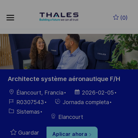
Skip to main content
Saltar al contenido principal
(0)
-
-
Architecte système aéronautique F/H
Ubicación
Fecha de
Élancourt, Francia
2026-02-05
publicación
ID de
Hiring
R0307543
Jornada completa
empleo
Type
Categoría
Sistemas
Elancourt
Guardar
Aplicar ahora