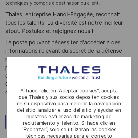
techniques y compris à destination du client.
Thales, entreprise Handi-Engagée, reconnait
tous les talents. La diversité est notre meilleur
atout. Postulez et rejoignez nous !
Le poste pouvant nécessiter d'accéder à des
informations relevant du secret de la défense
nationale, la personne retenue fera l'objet d'une
procédure d’habilitation, conformément aux
dispositions des articles R.2311-1 et suivants du
Code de la défense et de l’IGI 1300 SGDSN/PSE
Al hacer clic en “Aceptar cookies”, acepta
du 09 août 2021.
que Thales y sus socios depositen cookies
en su dispositivo para mejorar la navegación
del sitio, analizar el uso del sitio y ayudar en
nuestros esfuerzos de marketing de
reclutamiento y talento. Si hace clic en
Explorar ubicación
“Rechazar”, solo se utilizarán las cookies
técnicas necesarias para el correcto