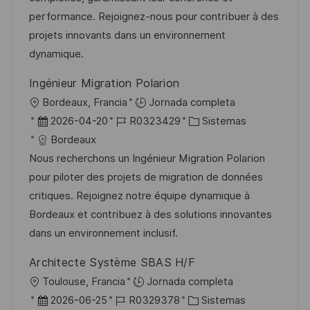
n
n
p
l
í
performance. Rejoignez-nous pour contribuer à des
u
e
a
projets innovants dans un environnement
b
o
dynamique.
l
Ingénieur Migration Polarion
i
U
Bordeaux, Francia
Jornada completa
c
b
F
I
C
2026-04-20
R0323429
Sistemas
a
i
e
D
a
Bordeaux
c
c
c
d
t
Nous recherchons un Ingénieur Migration Polarion
i
a
h
e
e
pour piloter des projets de migration de données
ó
c
a
e
g
critiques. Rejoignez notre équipe dynamique à
n
i
d
m
o
Bordeaux et contribuez à des solutions innovantes
ó
e
p
r
dans un environnement inclusif.
n
p
l
í
Architecte Système SBAS H/F
u
e
a
U
Toulouse, Francia
Jornada completa
b
o
b
F
I
C
2026-06-25
R0329378
Sistemas
l