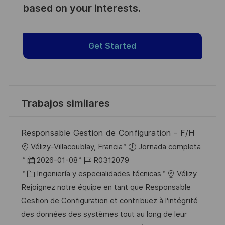
based on your interests.
Get Started
Trabajos similares
Responsable Gestion de Configuration - F/H
U
Vélizy-Villacoublay, Francia
Jornada completa
b
F
I
2026-01-08
R0312079
i
e
C
D
Ingeniería y especialidades técnicas
Vélizy
c
c
a
d
Rejoignez notre équipe en tant que Responsable
a
h
t
e
Gestion de Configuration et contribuez à l'intégrité
c
a
e
e
des données des systèmes tout au long de leur