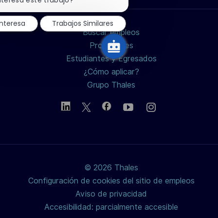
nteresa este trabajo?
de
chatbot
LinkedIn
Facebook
twitter
interesa
Trabajos Similares
Buscar empleos
/
Profesiones
Estudiantes y Egresados
X
¿Cómo aplicar?
Grupo Thales
© 2026 Thales
Configuración de cookies del sitio de empleos
Aviso de privacidad
Accesibilidad: parcialmente accesible