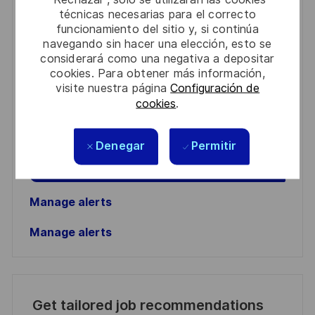
Get notified for similar jobs
técnicas necesarias para el correcto
funcionamiento del sitio y, si continúa
You'll receive updates once a week
navegando sin hacer una elección, esto se
considerará como una negativa a depositar
Enter
cookies. Para obtener más información,
visite nuestra página
Configuración de
Email
cookies
.
address
Required
Revise y acepte los términos del procesamiento de
(Required)
su información personal
Denegar
Permitir
Activar
Manage alerts
Manage alerts
Get tailored job recommendations