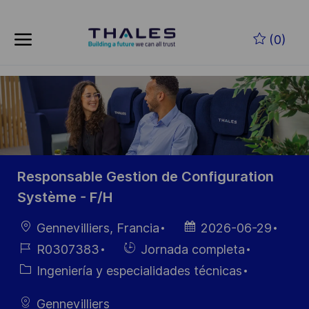
Skip to main content
Saltar al contenido principal
(0)
-
-
Responsable Gestion de Configuration
Système - F/H
Ubicación
Fecha de
Gennevilliers, Francia
2026-06-29
publicación
ID de
Hiring
R0307383
Jornada completa
empleo
Type
Categoría
Ingeniería y especialidades técnicas
Gennevilliers