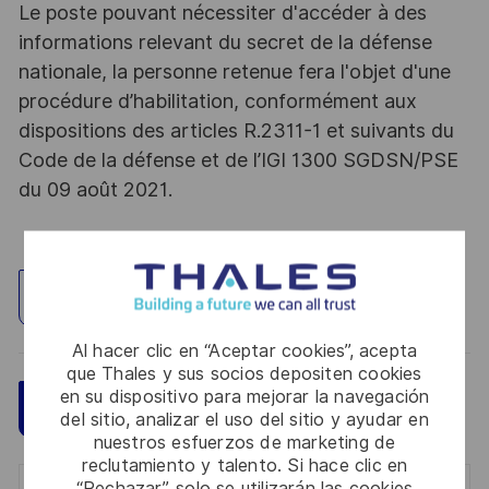
Le poste pouvant nécessiter d'accéder à des
informations relevant du secret de la défense
nationale, la personne retenue fera l'objet d'une
procédure d’habilitation, conformément aux
dispositions des articles R.2311-1 et suivants du
Code de la défense et de l’IGI 1300 SGDSN/PSE
du 09 août 2021.
Explorar ubicación
Al hacer clic en “Aceptar cookies”, acepta
que Thales y sus socios depositen cookies
en su dispositivo para mejorar la navegación
Guardar
Aplicar ahora
del sitio, analizar el uso del sitio y ayudar en
nuestros esfuerzos de marketing de
reclutamiento y talento. Si hace clic en
“Rechazar”, solo se utilizarán las cookies