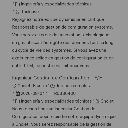
i
i
e
C
D
Ingeniería y especialidades técnicas
ó
c
c
a
d
Toulouse
n
a
h
t
e
Rejoignez notre équipe dynamique en tant que
c
a
e
e
Responsable de gestion de configuration système.
i
d
g
m
Vous serez au cœur de l'innovation technologique,
ó
e
o
p
en garantissant l'intégrité des données tout au long
n
p
r
l
du cycle de vie des systèmes. Si vous avez une
u
í
e
expérience solide en gestion de configuration et en
b
a
o
outils PLM, ce poste est fait pour vous !
l
Ingénieur Gestion de Configuration - F/H
i
U
Cholet, Francia
Jornada completa
c
b
F
I
2026-08-04
R0336400
a
i
e
C
D
Ingeniería y especialidades técnicas
Cholet
c
c
c
a
d
Nous recherchons un Ingénieur Gestion de
i
a
h
t
e
Configuration pour rejoindre notre équipe dynamique
ó
c
a
e
e
à Cholet. Vous serez responsable de la gestion de
n