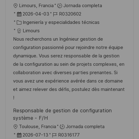
l
U
Limours, Francia
Jornada completa
i
b
F
I
2026-04-03
R0320602
c
i
e
C
D
Ingeniería y especialidades técnicas
a
c
c
a
d
Limours
c
a
h
t
e
Nous recherchons un Ingénieur gestion de
i
c
a
e
e
configuration passionné pour rejoindre notre équipe
ó
i
d
g
m
dynamique. Vous serez responsable de la gestion
n
ó
e
o
p
de la configuration au sein de projets complexes, en
n
p
r
l
collaboration avec diverses parties prenantes. Si
u
í
e
vous avez une expérience avérée dans ce domaine
b
a
o
et aimez relever des défis, postulez dès maintenant
l
!
i
Responsable de gestion de configuration
c
système - F/H
a
U
Toulouse, Francia
Jornada completa
c
b
F
I
2026-07-13
R0316177