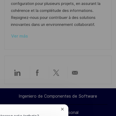
i
d
g
m
configuration pour plusieurs projets, en assurant la
ó
e
o
p
cohérence et la complétude des informations.
n
p
r
l
Rejoignez-nous pour contribuer à des solutions
u
í
e
innovantes dans un environnement collaboratif.
b
a
o
Ver más
l
i
c
a
c
i
Compartir
Compartir
Compartir
Compartir
ó
n
a
a
a
por
Ingeniero de Componentes de Software
través
través
través
correo
Cerrar
Información personal
de
de
de
electrónico
notificación