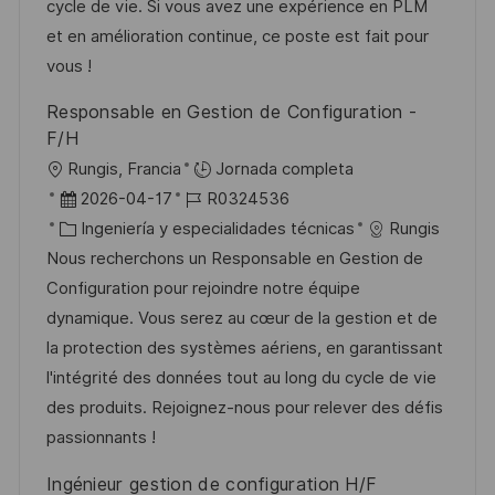
i
d
g
m
cycle de vie. Si vous avez une expérience en PLM
ó
e
o
p
et en amélioration continue, ce poste est fait pour
n
p
r
l
vous !
u
í
e
Responsable en Gestion de Configuration -
b
a
o
F/H
l
U
Rungis, Francia
Jornada completa
i
b
F
I
2026-04-17
R0324536
c
i
e
C
D
Ingeniería y especialidades técnicas
Rungis
a
c
c
a
d
Nous recherchons un Responsable en Gestion de
c
a
h
t
e
Configuration pour rejoindre notre équipe
i
c
a
e
e
dynamique. Vous serez au cœur de la gestion et de
ó
i
d
g
m
la protection des systèmes aériens, en garantissant
n
ó
e
o
p
l'intégrité des données tout au long du cycle de vie
n
p
r
l
des produits. Rejoignez-nous pour relever des défis
u
í
e
passionnants !
b
a
o
Ingénieur gestion de configuration H/F