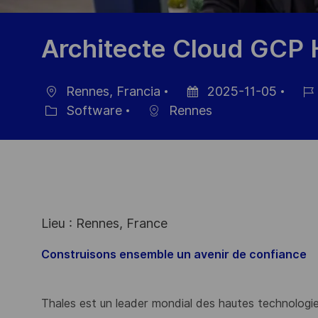
Architecte Cloud GCP 
Rennes, Francia
2025-11-05
Ubicación
Fecha
ID
Software
Rennes
Categoría
de
de
publicación
empl
Lieu : Rennes, France
Construisons ensemble un avenir de confiance
Thales est un leader mondial des hautes technologies