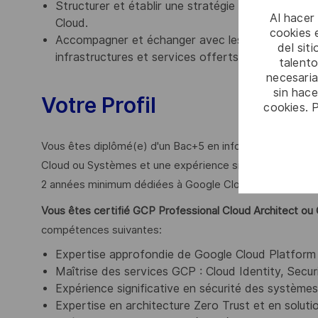
Structurer et établir une stratégie de migration d
Al hacer
Cloud.
cookies e
Accompagner et échanger avec les équipes de réalis
del sit
infrastructures et services offerts par les Cloud 
talento
necesaria
sin hac
Votre Profil
cookies. 
Vous êtes diplômé(e) d'un Bac+5 en informatique (École
Cloud ou Systèmes et une expérience significative d'au 
2 années minimum dédiées à Google Cloud Platform.
Vous êtes certifié GCP Professional Cloud Architect ou
compétences suivantes:
Expertise approfondie de Google Cloud Platform
Maîtrise des services GCP : Cloud Identity, Se
Expérience significative en sécurité des systèmes
Expertise en architecture Zero Trust et en solut