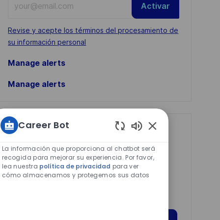
Activar
Email
address
Required
Revise y acepte los términos del procesamiento de
(Required)
su información personal
Manage alerts
Manage alerts
Career Bot
Get tailored job
Sonidos
recommendations
de
La información que proporciona al chatbot será
chatbot
recogida para mejorar su experiencia. Por favor,
based on your
lea nuestra
política de privacidad
para ver
habilitados
interests.
cómo almacenamos y protegemos sus datos