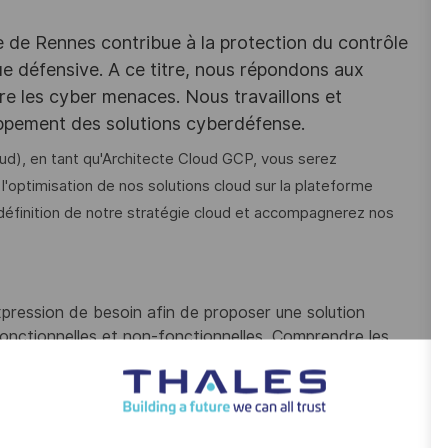
e de Rennes contribue à la protection du contrôle
ique défensive. A ce titre, nous répondons aux
tre les cyber menaces. Nous travaillons et
ppement des solutions cyberdéfense.
ud), en tant qu'Architecte Cloud GCP, vous serez
l'optimisation de nos solutions cloud sur la plateforme
 définition de notre stratégie cloud et accompagnerez nos
xpression de besoin afin de proposer une solution
onctionnelles et non-fonctionnelles. Comprendre les
ire en solution technique.
 sur les services Cloud (IaaS, PaaS, SaaS...) en
ie technique de l’Entreprise et les besoins de sécurité,
tions de l’Entreprise.