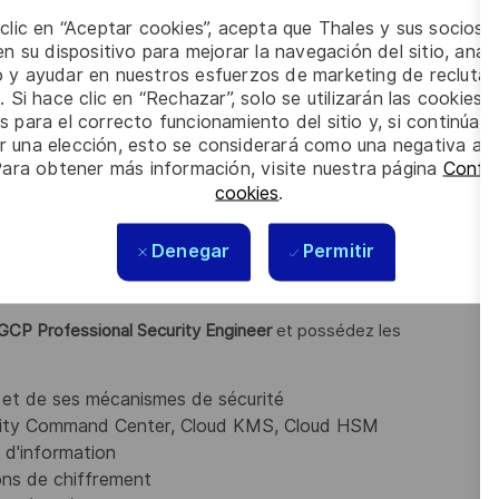
’un parc applicatif dans le cadre d’un projet de Move To
 clic en “Aceptar cookies”, acepta que Thales y sus socios 
n su dispositivo para mejorar la navegación del sitio, anali
ation sur la mise en place de la solution utilisant les
io y ayudar en nuestros esfuerzos de marketing de recluta
providers, ainsi que la réalisation du Move To Cloud.
. Si hace clic en “Rechazar”, solo se utilizarán las cookies 
s para el correcto funcionamiento del sitio y, si continúa
er una elección, esto se considerará como una negativa a d
Para obtener más información, visite nuestra página
Config
cookies
.
 d'ingénieur ou Master) avec une spécialisation en DevOps,
Denegar
Permitir
moins 4 ans en architecture de systèmes d'information, dont
 GCP Professional Security Engineer
et possédez les
 et de ses mécanismes de sécurité
curity Command Center, Cloud KMS, Cloud HSM
 d'information
ions de chiffrement