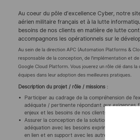
Au coeur du pôle d'excellence Cyber, notre sit
aérien militaire français et à la lutte informat
besoins de nos clients en matière de lutte con
accompagnons les opérationnels sur le dévelo
Au sein de la direction APC (Automation Platforms & Clo
responsable de la conception, de l'implémentation et de 
Google Cloud Platform. Vous jouerez un rôle clé dans la
équipes dans leur adoption des meilleures pratiques.
Description du projet / rôle / missions
:
Participer au cadrage de la compréhension de l’e
adéquate / pertinente répondant aux exigences f
enjeux et les besoins de nos clients et les transcr
Assurer la conception de la solution en s’appuyant
adéquation avec les besoins exprimés et la stratég
en lien et en support avec les autres rôles et fonc