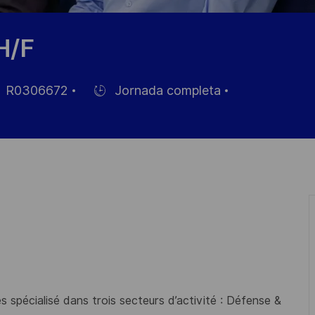
H/F
R0306672
Jornada completa
Hiring
Type
eo
 spécialisé dans trois secteurs d’activité : Défense &