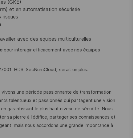
tes (GKE)
rm) et en automatisation sécurisée
 risques
n
availler avec des équipes multiculturelles
le
pour interagir efficacement avec nos équipes
27001, HDS, SecNumCloud) serait un plus.
s vivons une période passionnante de transformation
ts talentueux et passionnés qui partagent une vision
en garantissant le plus haut niveau de sécurité. Nous
er sa pierre à l'édifice, partager ses connaissances et
xigeant, mais nous accordons une grande importance à