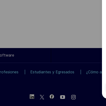
Software
rofesiones
Estudiantes y Egresados
¿Cómo apli