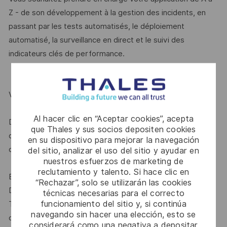
Z - de son développement à la gestion des incidents, en
passant par les tests automatisés, le déploiement
automatisé, la surveillance en direct et le suivi des
indicateurs clés de performance.
VOTRE CARRIÈRE CHEZ THALES
Al hacer clic en “Aceptar cookies”, acepta
Différentes opportunités vous permettront de découvrir
que Thales y sus socios depositen cookies
d'autres domaines ou sites. Vous pourrez évoluer et
en su dispositivo para mejorar la navegación
développer vos compétences dans différents domaines :
del sitio, analizar el uso del sitio y ayudar en
nuestros esfuerzos de marketing de
reclutamiento y talento. Si hace clic en
Explorez un espace attentif au développement personnel
“Rechazar”, solo se utilizarán las cookies
Développez vos talents dans un autre domaine du groupe
técnicas necesarias para el correcto
funcionamiento del sitio y, si continúa
Thales, en découvrant de nouveaux produits, de nouveaux
navegando sin hacer una elección, esto se
clients, un nouveau pays ou en vous orientant vers une
considerará como una negativa a depositar