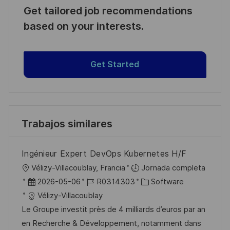
Get tailored job recommendations
based on your interests.
Get Started
Trabajos similares
Ingénieur Expert DevOps Kubernetes H/F
U
Vélizy-Villacoublay, Francia
Jornada completa
b
F
I
C
2026-05-06
R0314303
Software
i
e
D
a
Vélizy-Villacoublay
c
c
d
t
Le Groupe investit près de 4 milliards d’euros par an
a
h
e
e
en Recherche & Développement, notamment dans