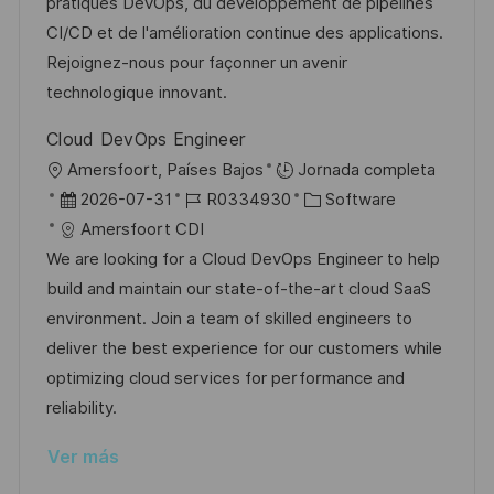
i
d
m
o
pratiques DevOps, du développement de pipelines
n
ó
e
p
r
CI/CD et de l'amélioration continue des applications.
n
p
l
í
Rejoignez-nous pour façonner un avenir
u
e
a
technologique innovant.
b
o
Cloud DevOps Engineer
l
U
Amersfoort, Países Bajos
Jornada completa
i
b
F
I
C
2026-07-31
R0334930
Software
c
i
e
D
a
Amersfoort CDI
a
c
c
d
t
We are looking for a Cloud DevOps Engineer to help
c
a
h
e
e
build and maintain our state-of-the-art cloud SaaS
i
c
a
e
g
environment. Join a team of skilled engineers to
ó
i
d
m
o
deliver the best experience for our customers while
n
ó
e
p
r
optimizing cloud services for performance and
n
p
l
í
reliability.
u
e
a
Ver más
b
o