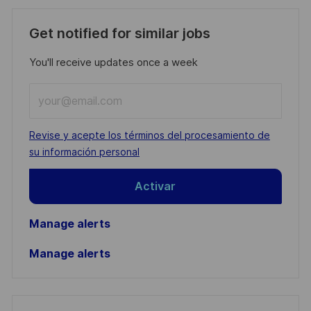
Get notified for similar jobs
You'll receive updates once a week
Enter
Email
address
Required
Revise y acepte los términos del procesamiento de
(Required)
su información personal
Activar
Manage alerts
Manage alerts