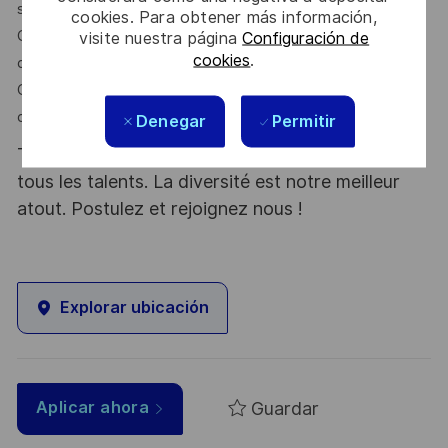
solution plus complexe
cookies. Para obtener más información,
Choisissez entre une expertise technique ou un parcours
visite nuestra página
Configuración de
cookies
.
de leadership
Construisez une carrière internationale au sein d'un groupe
d'ingénierie de premier plan
Denegar
Permitir
Thales, entreprise Handi-Engagée, reconnait
tous les talents. La diversité est notre meilleur
atout. Postulez et rejoignez nous !
Explorar ubicación
Guardar
Aplicar ahora