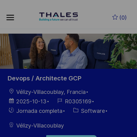
Skip to main content
Saltar al contenido principal
(0)
-
-
Devops / Architecte GCP
Ubicación
Vélizy-Villacoublay, Francia
Fecha de
ID de
2025-10-13
R0305169
publicación
empleo
Hiring
Categoría
Jornada completa
Software
Type
Vélizy-Villacoublay