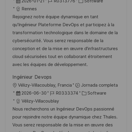
b
F
I
C
2026-01-21
R0313776
Software
c
i
e
D
a
Rennes
a
c
c
d
t
Rejoignez notre équipe dynamique en tant
c
a
h
e
e
qu'Ingénieur Plateforme DevOps et participez à la
i
c
a
e
g
transformation technologique dans le domaine de la
ó
i
d
m
o
cybersécurité. Vous serez responsable de la
n
ó
e
p
r
conception et de la mise en œuvre d'infrastructures
n
p
l
í
cloud sécurisées tout en collaborant étroitement
u
e
a
avec les équipes de développement.
b
o
Ingénieur Devops
l
U
Vélizy-Villacoublay, Francia
Jornada completa
i
b
F
I
C
2026-06-30
R0333374
Software
c
i
e
D
a
Vélizy-Villacoublay
a
c
c
d
t
Nous recherchons un Ingénieur DevOps passionné
c
a
h
e
e
pour rejoindre notre équipe dynamique chez Thales.
i
c
a
e
g
Vous serez responsable de la mise en œuvre des
ó