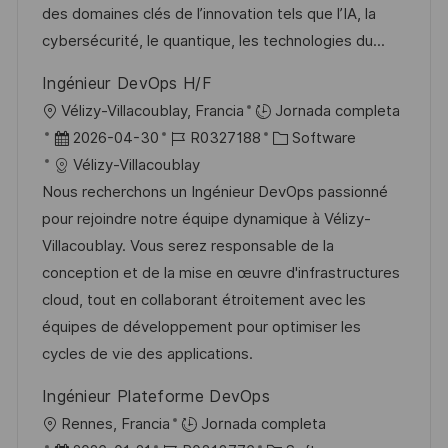
c
a
e
g
des domaines clés de l’innovation tels que l’IA, la
i
d
m
o
cybersécurité, le quantique, les technologies du...
ó
e
p
r
Ingénieur DevOps H/F
n
p
l
í
U
Vélizy-Villacoublay, Francia
Jornada completa
u
e
a
b
F
I
C
2026-04-30
R0327188
Software
b
o
i
e
D
a
Vélizy-Villacoublay
l
c
c
d
t
Nous recherchons un Ingénieur DevOps passionné
i
a
h
e
e
pour rejoindre notre équipe dynamique à Vélizy-
c
c
a
e
g
Villacoublay. Vous serez responsable de la
a
i
d
m
o
conception et de la mise en œuvre d'infrastructures
c
ó
e
p
r
cloud, tout en collaborant étroitement avec les
i
n
p
l
í
équipes de développement pour optimiser les
ó
u
e
a
cycles de vie des applications.
n
b
o
Ingénieur Plateforme DevOps
l
U
Rennes, Francia
Jornada completa
i