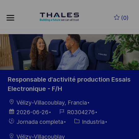
Skip to main content
Saltar al contenido principal
(0)
-
-
Responsable d'activité production Essais
Electronique - F/H
Ubicación
Vélizy-Villacoublay, Francia
Fecha de
ID de
2026-06-26
R0304276
publicación
empleo
Hiring
Categoría
Jornada completa
Industria
Type
Vélizy-Villacoublay