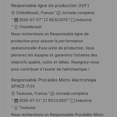
u
e
a
Responsable ligne de production (H/F)
b
o
U
Châtellerault, Francia
Jornada completa
l
b
F
I
C
2026-07-07
R0323015
Industria
i
i
e
D
a
Chatellerault
c
c
c
d
t
Nous recherchons un Responsable ligne de
a
a
h
e
e
production pour assurer la performance
c
c
a
e
g
opérationnelle d'une unité de production. Vous
i
i
d
m
o
piloterez les équipes et garantirez l'atteinte des
ó
ó
e
p
r
objectifs qualité, coûts et délais. Rejoignez-nous
n
n
p
l
í
pour contribuer à l'avenir de l'aéronautique !
u
e
a
Responsable Procédés Micro électronique
b
o
SPACE-F/H
l
U
Toulouse, Francia
Jornada completa
i
b
F
I
C
2026-07-21
R0333927
Industria
c
i
e
D
a
Toulouse
a
c
c
d
t
Nous recherchons un Responsable Procédés Micro