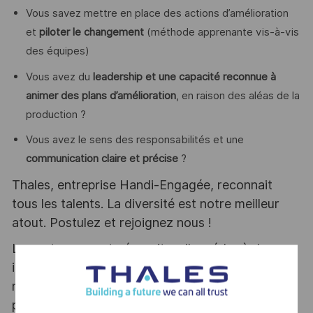
Vous savez mettre en place des actions d’amélioration
et
piloter le changement
(méthode apprenante vis-à-vis
des équipes)
Vous avez du
leadership et une capacité reconnue à
animer des plans d’amélioration
, en raison des aléas de la
production ?
Vous avez le sens des responsabilités et une
communication claire et précise
?
Thales, entreprise Handi-Engagée, reconnait
tous les talents. La diversité est notre meilleur
atout. Postulez et rejoignez nous !
Le poste pouvant nécessiter d'accéder à des
informations relevant du secret de la défense
nationale, la personne retenue fera l'objet d'une
procédure d’habilitation, conformément aux