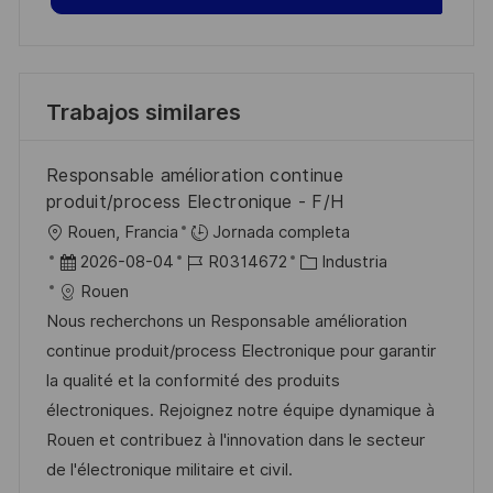
Trabajos similares
Responsable amélioration continue
produit/process Electronique - F/H
U
Rouen, Francia
Jornada completa
b
F
I
C
2026-08-04
R0314672
Industria
i
e
D
a
Rouen
c
c
d
t
Nous recherchons un Responsable amélioration
a
h
e
e
continue produit/process Electronique pour garantir
c
a
e
g
la qualité et la conformité des produits
i
d
m
o
électroniques. Rejoignez notre équipe dynamique à
ó
e
p
r
Rouen et contribuez à l'innovation dans le secteur
n
p
l
í
de l'électronique militaire et civil.