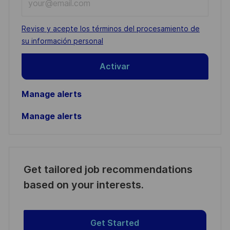
Email
address
Required
Revise y acepte los términos del procesamiento de
(Required)
su información personal
Activar
Manage alerts
Manage alerts
Get tailored job recommendations
based on your interests.
Get Started