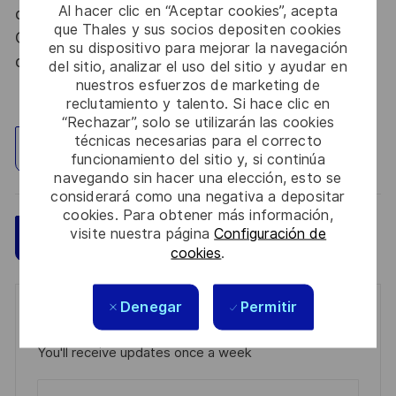
Al hacer clic en “Aceptar cookies”, acepta
dispositions des articles R.2311-1 et suivants du
que Thales y sus socios depositen cookies
Code de la défense et de l’IGI 1300 SGDSN/PSE
en su dispositivo para mejorar la navegación
du 09 août 2021.
del sitio, analizar el uso del sitio y ayudar en
nuestros esfuerzos de marketing de
reclutamiento y talento. Si hace clic en
“Rechazar”, solo se utilizarán las cookies
técnicas necesarias para el correcto
Explorar ubicación
funcionamiento del sitio y, si continúa
navegando sin hacer una elección, esto se
considerará como una negativa a depositar
cookies. Para obtener más información,
visite nuestra página
Configuración de
Guardar
Aplicar ahora
cookies
.
Denegar
Permitir
Get notified for similar jobs
You'll receive updates once a week
Enter