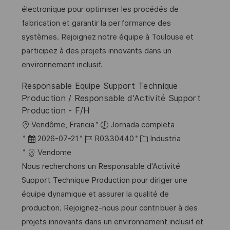
c
a
h
e
e
électronique pour optimiser les procédés de
i
c
a
e
g
fabrication et garantir la performance des
ó
i
d
m
o
systèmes. Rejoignez notre équipe à Toulouse et
n
ó
e
p
r
participez à des projets innovants dans un
n
p
l
í
environnement inclusif.
u
e
a
Responsable Equipe Support Technique
b
o
Production / Responsable d'Activité Support
l
Production - F/H
i
U
Vendôme, Francia
Jornada completa
c
b
F
I
C
2026-07-21
R0330440
Industria
a
i
e
D
a
Vendome
c
c
c
d
t
Nous recherchons un Responsable d'Activité
i
a
h
e
e
Support Technique Production pour diriger une
ó
c
a
e
g
équipe dynamique et assurer la qualité de
n
i
d
m
o
production. Rejoignez-nous pour contribuer à des
ó
e
p
r
projets innovants dans un environnement inclusif et