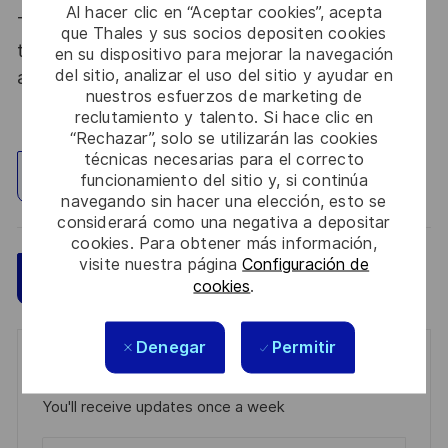
Al hacer clic en “Aceptar cookies”, acepta
Thales, entreprise Handi-Engagée, reconnait
que Thales y sus socios depositen cookies
tous les talents. La diversité est notre meilleur
en su dispositivo para mejorar la navegación
del sitio, analizar el uso del sitio y ayudar en
atout. Postulez et rejoignez nous !
nuestros esfuerzos de marketing de
reclutamiento y talento. Si hace clic en
“Rechazar”, solo se utilizarán las cookies
técnicas necesarias para el correcto
Explorar ubicación
funcionamiento del sitio y, si continúa
navegando sin hacer una elección, esto se
considerará como una negativa a depositar
cookies. Para obtener más información,
visite nuestra página
Configuración de
Guardar
Aplicar ahora
cookies
.
Denegar
Permitir
Get notified for similar jobs
You'll receive updates once a week