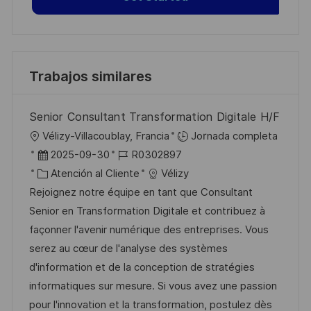
Trabajos similares
Senior Consultant Transformation Digitale H/F
U
Vélizy-Villacoublay, Francia
Jornada completa
b
F
I
2025-09-30
R0302897
i
e
C
D
Atención al Cliente
Vélizy
c
c
a
d
Rejoignez notre équipe en tant que Consultant
a
h
t
e
Senior en Transformation Digitale et contribuez à
c
a
e
e
façonner l'avenir numérique des entreprises. Vous
i
d
g
m
serez au cœur de l'analyse des systèmes
ó
e
o
p
d'information et de la conception de stratégies
n
p
r
l
informatiques sur mesure. Si vous avez une passion
u
í
e
pour l'innovation et la transformation, postulez dès