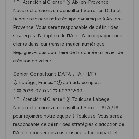
i
e
C
D
Atención al Cliente
Aix-en-Provence
a
c
c
a
d
Nous recherchons un Consultant Senior en Data et
c
a
h
t
e
IA pour rejoindre notre équipe dynamique à Aix-en-
i
c
a
e
e
Provence. Vous serez responsable de définir des
ó
i
d
g
m
stratégies d'adoption de l'IA et d'accompagner nos
n
ó
e
o
p
clients dans leur transformation numérique.
n
p
r
l
Rejoignez-nous pour faire de la donnée un levier de
u
í
e
création de valeur !
b
a
o
Senior Consultant DATA / IA (H/F)
l
U
Labège, Francia
Jornada completa
i
b
F
I
2026-07-03
R0333509
c
i
e
C
D
Atención al Cliente
Toulouse Labege
a
c
c
a
d
Nous recherchons un Consultant Senior DATA / IA
c
a
h
t
e
pour rejoindre notre équipe à Toulouse. Vous serez
i
c
a
e
e
responsable de définir des stratégies d'adoption de
ó
i
d
g
m
l'IA, de prioriser des cas d'usage à fort impact et
n