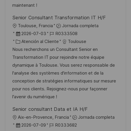
b
a
o
maintenant !
l
Senior Consultant Transformation IT H/F
i
U
Toulouse, Francia
Jornada completa
c
b
F
I
2026-07-03
R0333508
a
i
e
C
D
Atención al Cliente
Toulouse
c
c
c
a
d
Nous recherchons un Consultant Senior en
i
a
h
t
e
Transformation IT pour rejoindre notre équipe
ó
c
a
e
e
dynamique à Toulouse. Vous serez responsable de
n
i
d
g
m
l'analyse des systèmes d'information et de la
ó
e
o
p
conception de stratégies informatiques sur mesure
n
p
r
l
pour nos clients. Rejoignez-nous pour façonner
u
í
e
l'avenir du numérique !
b
a
o
Senior consultant Data et IA H/F
l
U
Aix-en-Provence, Francia
Jornada completa
i
b
F
I
2026-07-09
R0333682
c