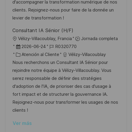
ó
e
o
p
d'accompagner la transformation numérique de nos
n
p
r
l
clients. Rejoignez-nous pour faire de la donnée un
u
í
e
levier de transformation !
b
a
o
Consultant IA Sénior (H/F)
l
U
Vélizy-Villacoublay, Francia
Jornada completa
i
b
F
I
2026-06-24
R0320770
c
i
e
C
D
Atención al Cliente
Vélizy-Villacoublay
a
c
c
a
d
Nous recherchons un Consultant IA Sénior pour
c
a
h
t
e
rejoindre notre équipe à Vélizy-Villacoublay. Vous
i
c
a
e
e
serez responsable de définir des stratégies
ó
i
d
g
m
d'adoption de l'IA, de prioriser des cas d'usage à
n
ó
e
o
p
fort impact et de structurer la gouvernance IA.
n
p
r
l
Rejoignez-nous pour transformer les usages de nos
u
í
e
clients !
b
a
o
Ver más
l