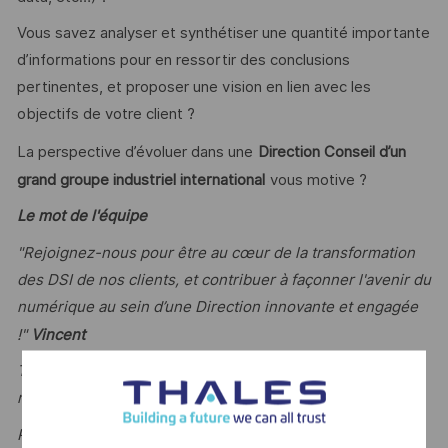
Vous savez analyser et synthétiser une quantité importante
d’informations pour en ressortir des conclusions
pertinentes, et proposer une vision en lien avec les
objectifs de votre client ?
La perspective d’évoluer dans une
Direction Conseil d’un
grand groupe industriel international
vous motive ?
Le mot de l'équipe
"Rejoignez-nous pour être au cœur de la transformation
des DSI de nos clients, et contribuer à façonner l'avenir du
numérique au sein d’une Direction innovante et engagée
!"
Vincent
Thales reconnait tous les talents, la diversité est notre
meilleur atout.
Postulez et rejoignez-nous ! »