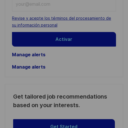
Enter
Email
address
Required
Revise y acepte los términos del procesamiento de
(Required)
su información personal
Activar
Manage alerts
Manage alerts
Get tailored job recommendations
based on your interests.
Get Started