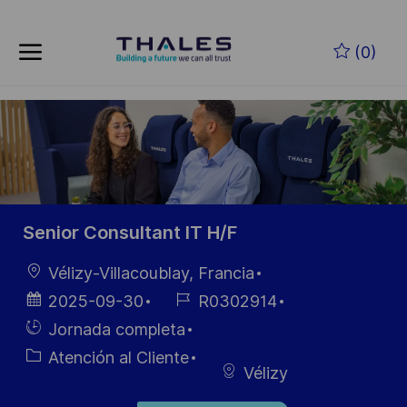
Skip to main content
Saltar al contenido principal
(0)
-
-
Senior Consultant IT H/F
Ubicación
Vélizy-Villacoublay, Francia
Fecha de
ID de
2025-09-30
R0302914
publicación
empleo
Hiring
Jornada completa
Type
Categoría
Atención al Cliente
Vélizy