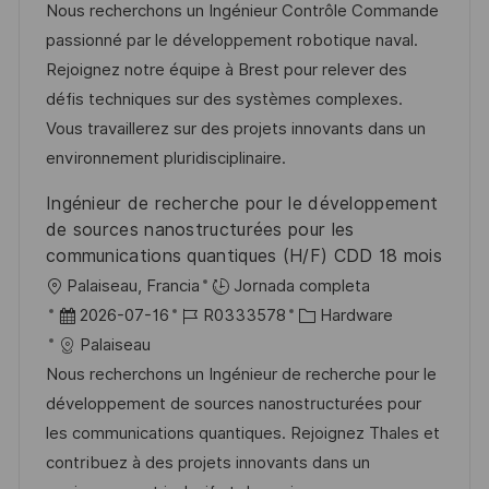
c
c
d
t
Nous recherchons un Ingénieur Contrôle Commande
a
h
e
e
passionné par le développement robotique naval.
c
a
e
g
Rejoignez notre équipe à Brest pour relever des
i
d
m
o
défis techniques sur des systèmes complexes.
ó
e
p
r
Vous travaillerez sur des projets innovants dans un
n
p
l
í
environnement pluridisciplinaire.
u
e
a
Ingénieur de recherche pour le développement
b
o
de sources nanostructurées pour les
l
communications quantiques (H/F) CDD 18 mois
i
U
Palaiseau, Francia
Jornada completa
c
b
F
I
C
2026-07-16
R0333578
Hardware
a
i
e
D
a
Palaiseau
c
c
c
d
t
Nous recherchons un Ingénieur de recherche pour le
i
a
h
e
e
développement de sources nanostructurées pour
ó
c
a
e
g
les communications quantiques. Rejoignez Thales et
n
i
d
m
o
contribuez à des projets innovants dans un