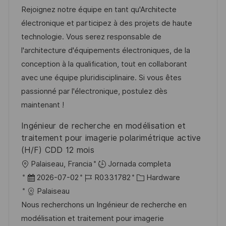
a
c
c
d
t
Rejoignez notre équipe en tant qu'Architecte
c
a
h
e
e
électronique et participez à des projets de haute
i
c
a
e
g
technologie. Vous serez responsable de
ó
i
d
m
o
l'architecture d'équipements électroniques, de la
n
ó
e
p
r
conception à la qualification, tout en collaborant
n
p
l
í
avec une équipe pluridisciplinaire. Si vous êtes
u
e
a
passionné par l'électronique, postulez dès
b
o
maintenant !
l
Ingénieur de recherche en modélisation et
i
traitement pour imagerie polarimétrique active
c
(H/F) CDD 12 mois
a
U
Palaiseau, Francia
Jornada completa
c
b
F
I
C
2026-07-02
R0331782
Hardware
i
i
e
D
a
Palaiseau
ó
c
c
d
t
Nous recherchons un Ingénieur de recherche en
n
a
h
e
e
modélisation et traitement pour imagerie