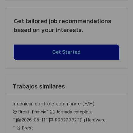
Get tailored job recommendations
based on your interests.
Get Started
Trabajos similares
Ingénieur contrôle commande (F/H)
U
Brest, Francia
Jornada completa
b
F
I
C
2026-05-11
R0327332
Hardware
i
e
D
a
Brest