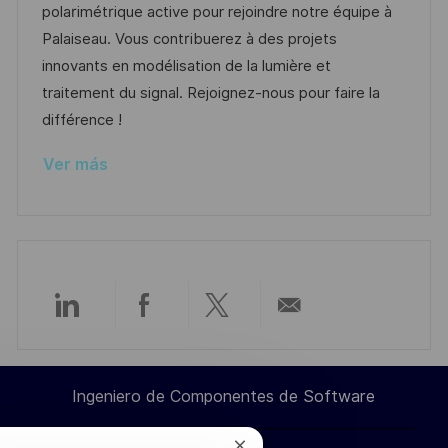
c
a
e
g
polarimétrique active pour rejoindre notre équipe à
i
d
m
o
Palaiseau. Vous contribuerez à des projets
ó
e
p
r
innovants en modélisation de la lumière et
n
p
l
í
traitement du signal. Rejoignez-nous pour faire la
u
e
a
différence !
b
o
Ver más
l
i
c
a
c
i
Compartir
Compartir
Compartir
Compartir
ó
n
a
a
a
por
Ingeniero de Componentes de Software
través
través
través
correo