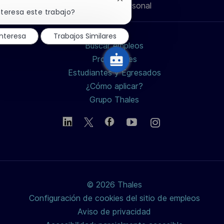
Cerrar
Información personal
de
de
de
electrónico
notificación
nteresa este trabajo?
de
chatbot
LinkedIn
Facebook
twitter
nteresa
Trabajos Similares
Buscar empleos
/
Profesiones
Estudiantes y Egresados
X
¿Cómo aplicar?
Grupo Thales
© 2026 Thales
Configuración de cookies del sitio de empleos
Aviso de privacidad