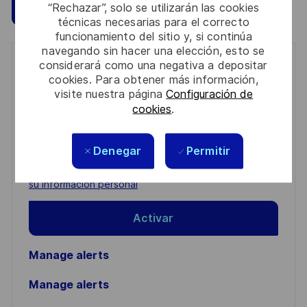
Guardar
Aplicar ahora
“Rechazar”, solo se utilizarán las cookies
técnicas necesarias para el correcto
funcionamiento del sitio y, si continúa
navegando sin hacer una elección, esto se
considerará como una negativa a depositar
Get notified for similar jobs
cookies. Para obtener más información,
visite nuestra página
Configuración de
You'll receive updates once a week
cookies
.
Enter
Email
Denegar
Permitir
address
Required
Revise y acepte los términos del procesamiento de
(Required)
su información personal
Activar
Manage alerts
Manage alerts