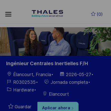
Skip to main content
Saltar al contenido principal
(0)
-
-
Ingénieur Centrales Inertielles F/H
Ubicación
Fecha de
Élancourt, Francia
2026-05-27
publicación
ID de
Hiring
R0302535
Jornada completa
empleo
Type
Categoría
Hardware
Elancourt
Guardar
Aplicar ahora