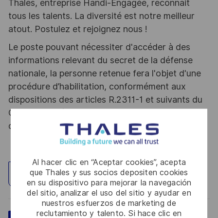
Thales, entreprise Handi-Engagée, reconnait
tous les talents. La diversité est notre meilleur
atout. Postulez et rejoignez nous !
Le poste pouvant nécessiter d'accéder à des
informations relevant du secret de la défense
nationale, la personne retenue fera l'objet d'une
procédure d’habilitation, conformément aux
dispositions des articles R.2311-1 et suivants du
Code de la défense et de l’IGI 1300 SGDSN/PSE
du 09 août 2021.
Al hacer clic en “Aceptar cookies”, acepta
que Thales y sus socios depositen cookies
Explorar ubicación
en su dispositivo para mejorar la navegación
del sitio, analizar el uso del sitio y ayudar en
nuestros esfuerzos de marketing de
reclutamiento y talento. Si hace clic en