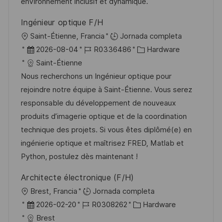
ó
e
p
r
environnement inclusif et dynamique.
n
p
l
í
Ingénieur optique F/H
u
e
a
U
Saint-Étienne, Francia
Jornada completa
b
o
b
F
I
C
2026-08-04
R0336486
Hardware
l
i
e
D
a
Saint-Étienne
i
c
c
d
t
Nous recherchons un Ingénieur optique pour
c
a
h
e
e
rejoindre notre équipe à Saint-Étienne. Vous serez
a
c
a
e
g
responsable du développement de nouveaux
c
i
d
m
o
produits d’imagerie optique et de la coordination
i
ó
e
p
r
technique des projets. Si vous êtes diplômé(e) en
ó
n
p
l
í
ingénierie optique et maîtrisez FRED, Matlab et
n
u
e
a
Python, postulez dès maintenant !
b
o
Architecte électronique (F/H)
l
U
Brest, Francia
Jornada completa
i
b
F
I
C
2026-02-20
R0308262
Hardware
c
i
e
D
a
Brest