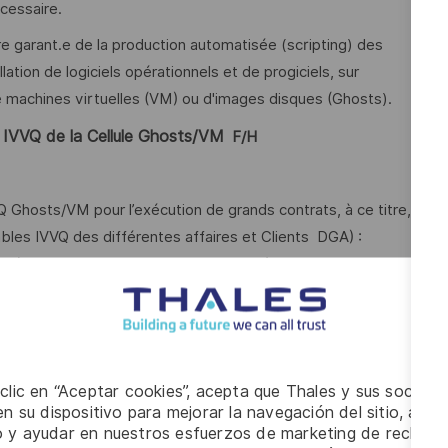
écessaire.
re garant.e de la production automatisée (scripting) des
tion de logiciels opérationnels et de progiciels, sur
e machines virtuelles (VM) ou d'images disques (Ghosts).
IVVQ de la Cellule Ghosts/VM
​
F/H
VQ Ghosts/VM pour l’exécution de grands contrats, à ce titre,
bles IVVQ des différentes affaires et Clients DGA) :
t l’exécution de grands programmes Système.
différentes affaires pour l’exécution des travaux, à ce titre,
ommunication, de compréhension/reformulation des besoins
piloter votre planning de production des livrables multi-
 clic en “Aceptar cookies”, acepta que Thales y sus socios 
trées en points hebdomadaires,
n su dispositivo para mejorar la navegación del sitio, anali
io y ayudar en nuestros esfuerzos de marketing de recluta
juster votre planning en conséquence, voire à replanifier les