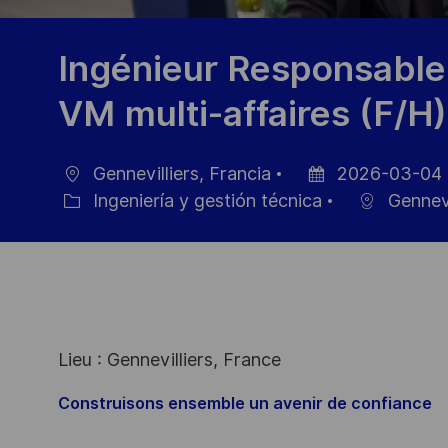
Ingénieur Responsable
VM multi-affaires (F/H)
Gennevilliers, Francia
2026-03-04
Ubicación
Fecha
Ingeniería y gestión técnica
Gennevi
Categoría
de
publicación
Lieu : Gennevilliers, France
Construisons ensemble un avenir de confiance