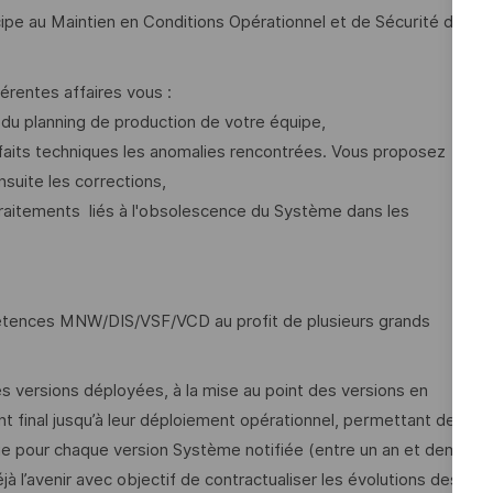
ipe au Maintien en Conditions Opérationnel et de Sécurité du
érentes affaires vous :
 du planning de production de votre équipe,
faits techniques les anomalies rencontrées. Vous proposez
nsuite les corrections,
traitements liés à l'obsolescence du Système dans les
pétences MNW/DIS/VSF/VCD au profit de plusieurs grands
es versions déployées, à la mise au point des versions en
nt final jusqu’à leur déploiement opérationnel, permettant de
ngue pour chaque version Système notifiée (entre un an et demi
à l’avenir avec objectif de contractualiser les évolutions des