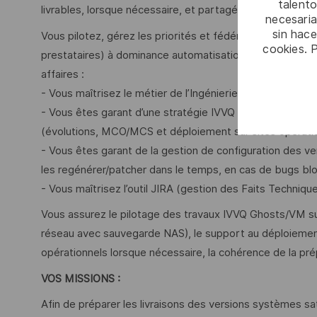
talento
livrables, lorsque nécessaire, et partagé par tous.
necesaria
sin hac
Vous pilotez, gérez les priorités et fédérez une équipe in
cookies. 
prestataires) à dominance automatisation de la product
affaires :
- Vous maîtrisez le métier de l’Ingénierie Système dan
- Vous êtes garant d’une stratégie IVVQ Ghosts/VM opti
(évolutions, MCO/MCS et déploiement sur sites opératio
- Vous êtes garant de la gestion de configuration des ve
les regénérer/patcher dans le temps, en cas de bugs blo
- Vous maîtrisez l’outil JIRA (gestion des Faits Technique
Vous assurez le pilotage des travaux IVVQ Ghosts/VM s
réseau avec sauvegarde NAS), le support au déploiement
opérationnels lorsque nécessaire, la cohérence de la p
VOS MISSIONS :
Afin de préparer les livraisons des versions systèmes s