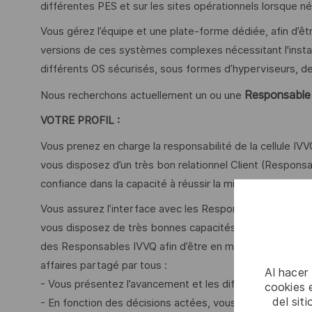
différentes PES et sur les sites opérationnels lorsque n
Vous gérez l’équipe et une plate-forme dédiée, afin d’êt
versions de ces systèmes complexes nécessitant l'installa
différents OS sécurisés, sous formes d’hyperviseurs, d
Responsable 
Nous recherchons actuellement un ou une
VOTRE PROFIL :
Vous prenez en charge la responsabilité de la cellule IV
vous disposez d’un très bon relationnel Client (Responsa
confiance dans la capacité à réussir la mise en place e
Vous assurez l’interface avec les Responsables IVVQ des 
vous disposez de très bonnes capacités d’écoute, de c
des Responsables IVVQ afin d’être en mesure d’établir et 
affaires partagé par tous :
Al hacer
- Vous présentez l’avancement et les difficultés rencon
cookies e
del sit
- En fonction des décisions actées, vous êtes amenés à a