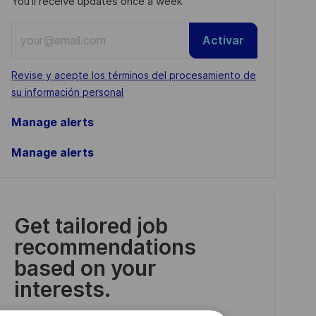
You'll receive updates once a week
Enter
Activar
Email
address
Required
Revise y acepte los términos del procesamiento de
(Required)
su información personal
Manage alerts
Manage alerts
Get tailored job
recommendations
based on your
interests.