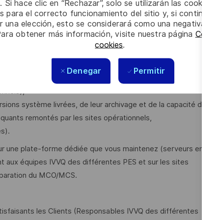
. Si hace clic en “Rechazar”, solo se utilizarán las cookies 
s para el correcto funcionamiento del sitio y, si continúa
er una elección, esto se considerará como una negativa a d
tégrée pluridisciplinaires (collaborateurs internes et
Para obtener más información, visite nuestra página
Config
ion et du déploiement des versions systèmes des différentes
cookies
.
s sa composante IVVQM,
Denegar
Permitir
misée et adaptée aux différentes phases du projet
nnels),
rsions système livrées, de leur archivage et de la capacité de
quants remontés par les sites opérationnels,
s).
ur une plate-forme dédiée que vous maintenez (serveurs en
 aux équipes IVVQ des différentes PES et sur les sites
réparation du MCO/MCS.
atisfaisants les Clients (Responsables IVVQ des différentes