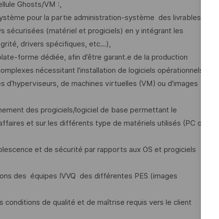
ellule Ghosts/VM :,
Système pour la partie administration-système des livrables ;
 sécurisées (matériel et progiciels) en y intégrant les
rité, drivers spécifiques, etc...),
late-forme dédiée, afin d’être garant.e de la production
plexes nécessitant l'installation de logiciels opérationnels
mes d’hyperviseurs, de machines virtuelles (VM) ou d'images
nnement des progiciels/logiciel de base permettant le
affaires et sur les différents type de matériels utilisés (PC ou
olescence et de sécurité par rapports aux OS et progiciels
ications des équipes IVVQ des différentes PES (images
s conditions de qualité et de maîtrise requis vers le client