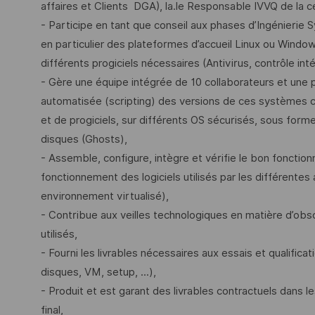
affaires et Clients DGA), la.le Responsable IVVQ de la c
- Participe en tant que conseil aux phases d’Ingénierie 
en particulier des plateformes d’accueil Linux ou Windows
différents progiciels nécessaires (Antivirus, contrôle intég
- Gère une équipe intégrée de 10 collaborateurs et une p
automatisée (scripting) des versions de ces systèmes com
et de progiciels, sur différents OS sécurisés, sous for
disques (Ghosts),
- Assemble, configure, intègre et vérifie le bon fonctio
fonctionnement des logiciels utilisés par les différentes 
environnement virtualisé),
- Contribue aux veilles technologiques en matière d’obs
utilisés,
- Fourni les livrables nécessaires aux essais et qualif
disques, VM, setup, ...),
- Produit et est garant des livrables contractuels dans le
final,