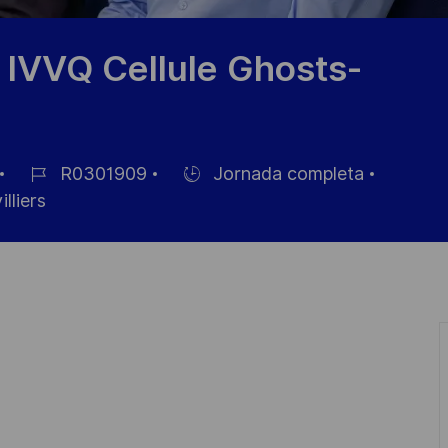
 IVVQ Cellule Ghosts-
R0301909
Jornada completa
ID
Hiring
lliers
de
Type
empleo