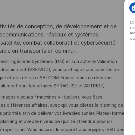
La
tivités de conception, de développement et de
re
le
iocommunications, réseaux et systèmes
có
satellite, combat collaboratif et cybersécurité.
ssible en transports en commun.
t Ingénierie Systèmes (DIS) et son activité Validation
 déploiement (VSF/VCD), vous participez aux activités de
tique et des réseaux SATCOM France, dans un domaine
cipalement pour les affaires SYRACUSE et ASTRIDE).
images disques / machines virtuelles), vous êtes
es différentes affaires, avec qui vous pilotez le planning de
 priorités afin de délivrer vos livrables sur les Plates-formes
 planning et avec le niveau de qualité attendue pour un
étropolitaine. Vous assurez le support aux équipes IVVQ des