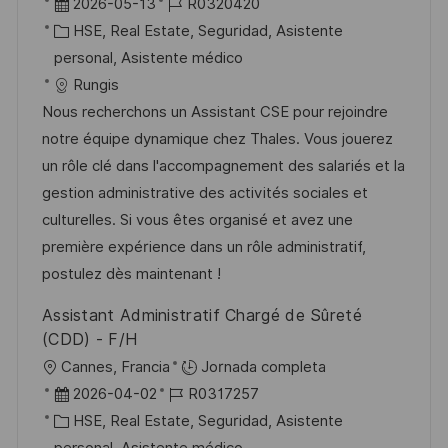
b
F
I
2026-05-13
R0320420
c
i
e
C
D
HSE, Real Estate, Seguridad, Asistente
i
c
c
a
d
personal, Asistente médico
ó
a
h
t
e
Rungis
n
c
a
e
e
Nous recherchons un Assistant CSE pour rejoindre
i
d
g
m
notre équipe dynamique chez Thales. Vous jouerez
ó
e
o
p
un rôle clé dans l'accompagnement des salariés et la
n
p
r
l
gestion administrative des activités sociales et
u
í
e
culturelles. Si vous êtes organisé et avez une
b
a
o
première expérience dans un rôle administratif,
l
postulez dès maintenant !
i
Assistant Administratif Chargé de Sûreté
c
(CDD) - F/H
a
U
Cannes, Francia
Jornada completa
c
b
F
I
2026-04-02
R0317257
i
i
e
C
D
HSE, Real Estate, Seguridad, Asistente
ó
c
c
a
d