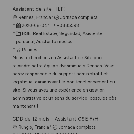
Assistant de site (H/F)
U
Rennes, Francia
Jornada completa
b
F
I
2026-08-04
R0335598
i
e
C
D
HSE, Real Estate, Seguridad, Asistente
c
c
a
d
personal, Asistente médico
a
h
t
e
Rennes
c
a
e
e
Nous recherchons un Assistant de Site pour
i
d
g
m
rejoindre notre équipe dynamique à Rennes. Vous
ó
e
o
p
serez responsable du support administratif et
n
p
r
l
logistique, garantissant le bon fonctionnement du
u
í
e
site. Si vous avez une expérience en gestion
b
a
o
administrative et un sens du service, postulez dès
l
maintenant !
i
CDD de 12 mois - Assistant CSE F/H
c
U
Rungis, Francia
Jornada completa
a