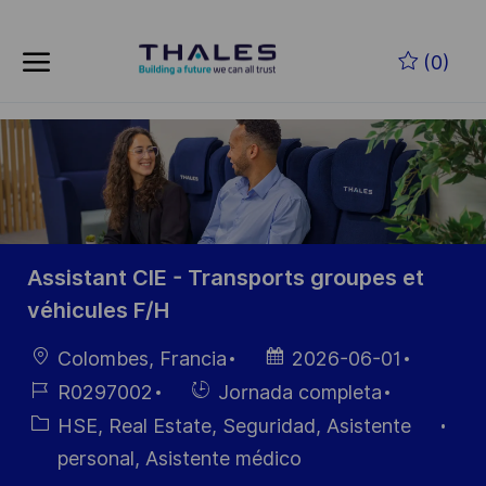
Skip to main content
Saltar al contenido principal
(0)
-
-
Assistant CIE - Transports groupes et
véhicules F/H
Ubicación
Fecha de
Colombes, Francia
2026-06-01
publicación
ID de
Hiring
R0297002
Jornada completa
empleo
Type
Categoría
HSE, Real Estate, Seguridad, Asistente
personal, Asistente médico