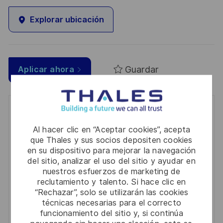
Explorar ubicación
Guardar
Aplicar ahora
Get notified for similar jobs
Al hacer clic en “Aceptar cookies”, acepta
You'll receive updates once a week
que Thales y sus socios depositen cookies
en su dispositivo para mejorar la navegación
Enter
del sitio, analizar el uso del sitio y ayudar en
Email
nuestros esfuerzos de marketing de
reclutamiento y talento. Si hace clic en
address
Required
Revise y acepte los términos del procesamiento de
“Rechazar”, solo se utilizarán las cookies
(Required)
su información personal
técnicas necesarias para el correcto
funcionamiento del sitio y, si continúa
Activar