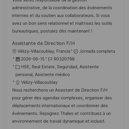
Vous serez responsable de la gestion
n
p
r
l
administrative, de la coordination des événements
u
í
e
internes et du soutien aux collaborateurs. Si vous
b
a
o
avez un bon sens relationnel et maîtrisez les outils
l
bureautiques, postulez dès maintenant !
i
Assistante de Direction F/H
c
U
Vélizy-Villacoublay, Francia
Jornada completa
a
b
F
I
2026-06-15
R0320798
c
i
e
C
D
HSE, Real Estate, Seguridad, Asistente
i
c
c
a
d
personal, Asistente médico
ó
a
h
t
e
Vélizy-Villacoublay
n
c
a
e
e
Nous recherchons un Assistant de Direction F/H
i
d
g
m
pour gérer des agendas complexes, organiser des
ó
e
o
p
déplacements internationaux et coordonner des
n
p
r
l
événements. Rejoignez Thales et contribuez à un
u
í
e
environnement de travail dynamique et inclusif.
b
a
o