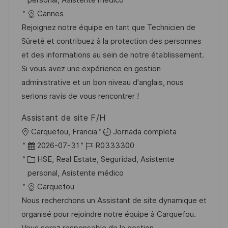
personal, Asistente médico
n
a
h
t
e
Cannes
c
a
e
e
Rejoignez notre équipe en tant que Technicien de
i
d
g
m
Sûreté et contribuez à la protection des personnes
ó
e
o
p
et des informations au sein de notre établissement.
n
p
r
l
Si vous avez une expérience en gestion
u
í
e
administrative et un bon niveau d'anglais, nous
b
a
o
serions ravis de vous rencontrer !
l
Assistant de site F/H
i
U
Carquefou, Francia
Jornada completa
c
b
F
I
2026-07-31
R0333300
a
i
e
C
D
HSE, Real Estate, Seguridad, Asistente
c
c
c
a
d
personal, Asistente médico
i
a
h
t
e
Carquefou
ó
c
a
e
e
Nous recherchons un Assistant de site dynamique et
n
i
d
g
m
organisé pour rejoindre notre équipe à Carquefou.
ó
e
o
p