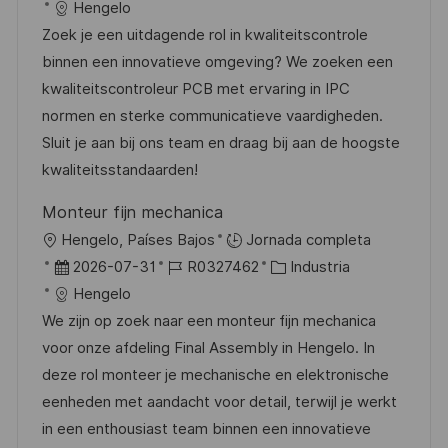
i
e
D
a
Hengelo
c
c
d
t
Zoek je een uitdagende rol in kwaliteitscontrole
a
h
e
e
binnen een innovatieve omgeving? We zoeken een
c
a
e
g
kwaliteitscontroleur PCB met ervaring in IPC
i
d
m
o
normen en sterke communicatieve vaardigheden.
ó
e
p
r
Sluit je aan bij ons team en draag bij aan de hoogste
n
p
l
í
kwaliteitsstandaarden!
u
e
a
Monteur fijn mechanica
b
o
U
Hengelo, Países Bajos
Jornada completa
l
b
F
I
C
2026-07-31
R0327462
Industria
i
i
e
D
a
Hengelo
c
c
c
d
t
We zijn op zoek naar een monteur fijn mechanica
a
a
h
e
e
voor onze afdeling Final Assembly in Hengelo. In
c
c
a
e
g
deze rol monteer je mechanische en elektronische
i
i
d
m
o
eenheden met aandacht voor detail, terwijl je werkt
ó
ó
e
p
r
in een enthousiast team binnen een innovatieve
n