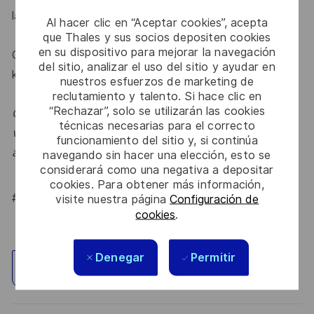
l
.
aurence.janssen@external.thalesgroup.com
Al hacer clic en “Aceptar cookies”, acepta
que Thales y sus socios depositen cookies
en su dispositivo para mejorar la navegación
Of solliciteer direct door op onderstaande link te
del sitio, analizar el uso del sitio y ayudar en
klikken
nuestros esfuerzos de marketing de
reclutamiento y talento. Si hace clic en
“Rechazar”, solo se utilizarán las cookies
Om er zeker van te zijn dat we een goede match
técnicas necesarias para el correcto
vormen kunnen we je vragen deel te nemen aan een
funcionamiento del sitio y, si continúa
assessment.
navegando sin hacer una elección, esto se
considerará como una negativa a depositar
cookies. Para obtener más información,
#LI-LJ1
visite nuestra página
Configuración de
cookies
.
Denegar
Permitir
Explorar ubicación