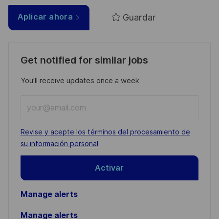
Guardar
Aplicar ahora
Get notified for similar jobs
You'll receive updates once a week
Enter
Email
address
Required
Revise y acepte los términos del procesamiento de
(Required)
su información personal
Activar
Manage alerts
Manage alerts