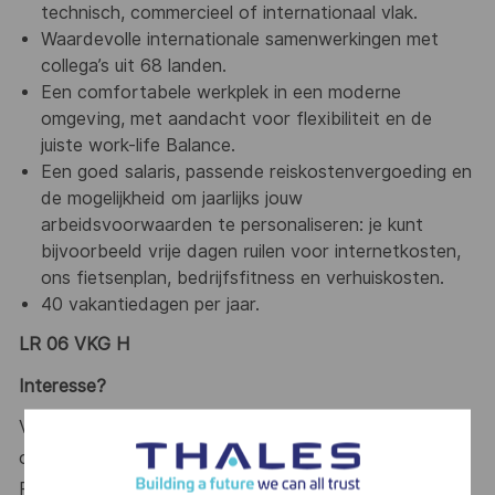
technisch, commercieel of internationaal vlak.
Waardevolle internationale samenwerkingen met
collega’s uit 68 landen.
Een comfortabele werkplek in een moderne
omgeving, met aandacht voor flexibiliteit en de
juiste work-life Balance.
Een goed salaris, passende reiskostenvergoeding en
de mogelijkheid om jaarlijks jouw
arbeidsvoorwaarden te personaliseren: je kunt
bijvoorbeeld vrije dagen ruilen voor internetkosten,
ons fietsenplan, bedrijfsfitness en verhuiskosten.
40 vakantiedagen per jaar.
LR 06 VKG H
Interesse?
Voor eventuele vragen kan je altijd contact met
opnemen met Laurence Janssen, Talent Acquisition
Partner van Thales, via