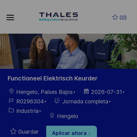
Skip to main content
Saltar al contenido principal
(0)
-
-
Functioneel Elektrisch Keurder
Ubicación
Fecha de
Hengelo, Países Bajos
2026-07-31
publicación
ID de
Hiring
R0296304
Jornada completa
empleo
Type
Categoría
Industria
Hengelo
Guardar
Aplicar ahora