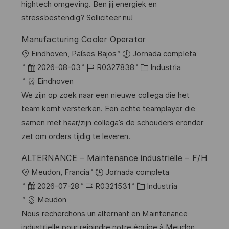
n
p
l
í
hightech omgeving. Ben jij energiek en
u
e
a
stressbestendig? Solliciteer nu!
b
o
Manufacturing Cooler Operator
l
U
Eindhoven, Países Bajos
Jornada completa
i
b
F
I
C
2026-08-03
R0327838
Industria
c
i
e
D
a
Eindhoven
a
c
c
d
t
We zijn op zoek naar een nieuwe collega die het
c
a
h
e
e
team komt versterken. Een echte teamplayer die
i
c
a
e
g
samen met haar/zijn collega’s de schouders eronder
ó
i
d
m
o
zet om orders tijdig te leveren.
n
ó
e
p
r
ALTERNANCE – Maintenance industrielle – F/H
n
p
l
í
U
Meudon, Francia
Jornada completa
u
e
a
b
F
I
C
2026-07-28
R0321531
Industria
b
o
i
e
D
a
Meudon
l
c
c
d
t
Nous recherchons un alternant en Maintenance
i
a
h
e
e
industrielle pour rejoindre notre équipe à Meudon.