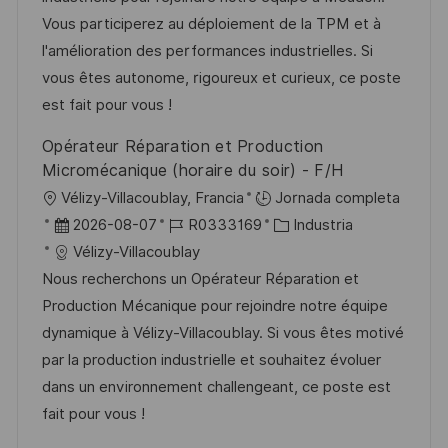
c
c
a
e
g
Vous participerez au déploiement de la TPM et à
a
i
d
m
o
l'amélioration des performances industrielles. Si
c
ó
e
p
r
vous êtes autonome, rigoureux et curieux, ce poste
i
n
p
l
í
est fait pour vous !
ó
u
e
a
n
Opérateur Réparation et Production
b
o
Micromécanique (horaire du soir) - F/H
l
U
Vélizy-Villacoublay, Francia
Jornada completa
i
b
F
I
C
2026-08-07
R0333169
Industria
c
i
e
D
a
Vélizy-Villacoublay
a
c
c
d
t
Nous recherchons un Opérateur Réparation et
c
a
h
e
e
Production Mécanique pour rejoindre notre équipe
i
c
a
e
g
dynamique à Vélizy-Villacoublay. Si vous êtes motivé
ó
i
d
m
o
par la production industrielle et souhaitez évoluer
n
ó
e
p
r
dans un environnement challengeant, ce poste est
n
p
l
í
fait pour vous !
u
e
a