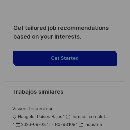
Get tailored job recommendations
based on your interests.
Get Started
Trabajos similares
Visueel Inspecteur
U
Hengelo, Países Bajos
Jornada completa
b
F
I
C
2026-08-03
R0293108
Industria