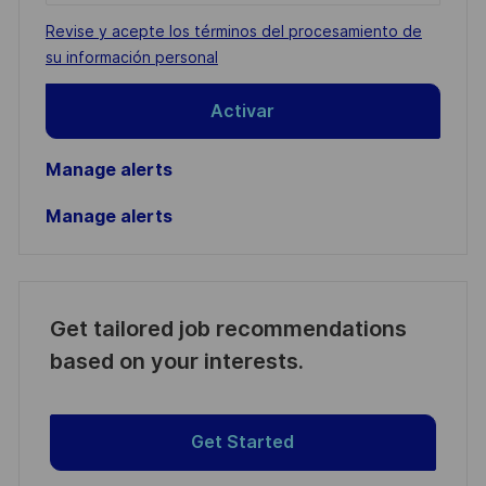
address
Required
Revise y acepte los términos del procesamiento de
(Required)
su información personal
Activar
Manage alerts
Manage alerts
Get tailored job recommendations
based on your interests.
Get Started