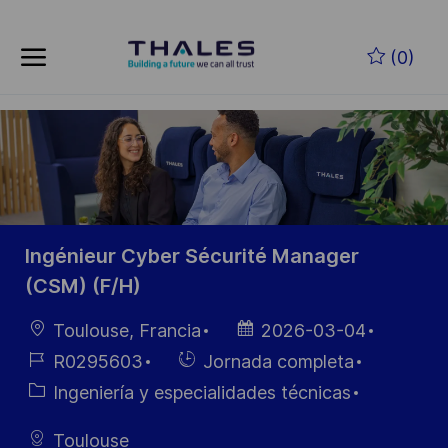
Skip to main content
Saltar al contenido principal
(0)
-
-
Ingénieur Cyber Sécurité Manager
(CSM) (F/H)
Ubicación
Fecha de
Toulouse, Francia
2026-03-04
publicación
ID de
Hiring
R0295603
Jornada completa
empleo
Type
Categoría
Ingeniería y especialidades técnicas
Toulouse