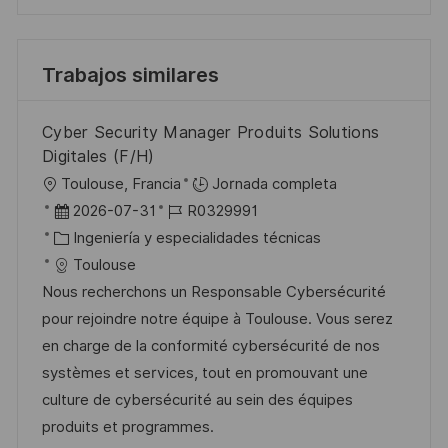
Trabajos similares
Cyber Security Manager Produits Solutions
Digitales (F/H)
U
Toulouse, Francia
Jornada completa
b
F
I
2026-07-31
R0329991
i
e
C
D
Ingeniería y especialidades técnicas
c
c
a
d
Toulouse
a
h
t
e
Nous recherchons un Responsable Cybersécurité
c
a
e
e
pour rejoindre notre équipe à Toulouse. Vous serez
i
d
g
m
en charge de la conformité cybersécurité de nos
ó
e
o
p
systèmes et services, tout en promouvant une
n
p
r
l
culture de cybersécurité au sein des équipes
u
í
e
produits et programmes.