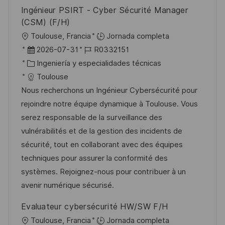
b
a
o
Ingénieur PSIRT - Cyber Sécurité Manager
l
(CSM) (F/H)
i
U
Toulouse, Francia
Jornada completa
c
b
F
I
2026-07-31
R0332151
a
i
e
C
D
Ingeniería y especialidades técnicas
c
c
c
a
d
Toulouse
i
a
h
t
e
Nous recherchons un Ingénieur Cybersécurité pour
ó
c
a
e
e
rejoindre notre équipe dynamique à Toulouse. Vous
n
i
d
g
m
serez responsable de la surveillance des
ó
e
o
p
vulnérabilités et de la gestion des incidents de
n
p
r
l
sécurité, tout en collaborant avec des équipes
u
í
e
techniques pour assurer la conformité des
b
a
o
systèmes. Rejoignez-nous pour contribuer à un
l
avenir numérique sécurisé.
i
Evaluateur cybersécurité HW/SW F/H
c
U
Toulouse, Francia
Jornada completa