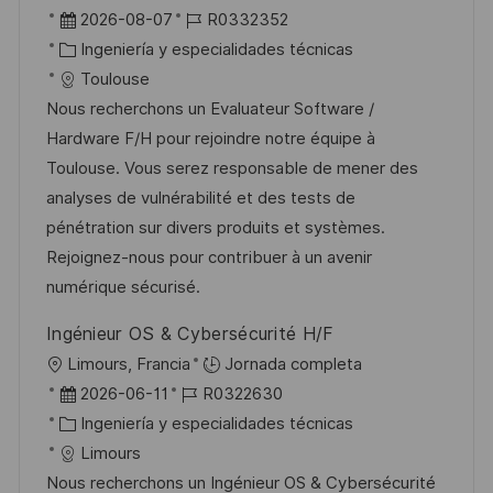
a
b
F
I
2026-08-07
R0332352
c
i
e
C
D
Ingeniería y especialidades técnicas
i
c
c
a
d
Toulouse
ó
a
h
t
e
Nous recherchons un Evaluateur Software /
n
c
a
e
e
Hardware F/H pour rejoindre notre équipe à
i
d
g
m
Toulouse. Vous serez responsable de mener des
ó
e
o
p
analyses de vulnérabilité et des tests de
n
p
r
l
pénétration sur divers produits et systèmes.
u
í
e
Rejoignez-nous pour contribuer à un avenir
b
a
o
numérique sécurisé.
l
Ingénieur OS & Cybersécurité H/F
i
U
Limours, Francia
Jornada completa
c
b
F
I
2026-06-11
R0322630
a
i
e
C
D
Ingeniería y especialidades técnicas
c
c
c
a
d
Limours
i
a
h
t
e
Nous recherchons un Ingénieur OS & Cybersécurité