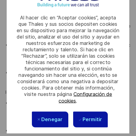
complexes pour des publics non spécialistes et de
communiquer clairement autour des risques et des
Al hacer clic en “Aceptar cookies”, acepta
enjeux de sécurité. Il doit savoir rédiger des rapports
que Thales y sus socios depositen cookies
clairs et précis, ainsi qu’assurer une transmission efficace
en su dispositivo para mejorar la navegación
des consignes de sécurité.
del sitio, analizar el uso del sitio y ayudar en
nuestros esfuerzos de marketing de
Faire preuve d’écoute pour collaborer efficacement avec
reclutamiento y talento. Si hace clic en
des équipes pluridisciplinaires et avec des parties
“Rechazar”, solo se utilizarán las cookies
prenantes externes.
técnicas necesarias para el correcto
funcionamiento del sitio y, si continúa
Avoir le bon niveau de confidentialité et avoir le sens de
navegando sin hacer una elección, esto se
la gestion de crise.
considerará como una negativa a depositar
cookies. Para obtener más información,
Idéalement vous :
visite nuestra página
Configuración de
cookies
.
Etes à l'aise avec les architectures compartimentées,
avec la virtualisation, l'embarqué et le chiffrement, les
Denegar
Permitir
protocoles nouvelles générations, le NIS2, ...
Connaissez les environnements virtualisés sur cloud