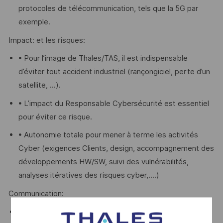
protocoles de télécommunication, tels que la 5G par
exemple.
Impact: et les risques:
• Pour l’image de Thales/TAS, il est indispensable
d’éviter tout accident industriel (rançongiciel, perte d’un
satellite, ...).
• L’impact du Responsable Cybersécurité est essentiel
pour éviter ce risque.
• Autonomie totale pour mener à terme les activités
Cyber (exigences Clients, design, accompagnement des
développements HW/SW, suivi des vulnérabilités,
analyses itératives des risques cyber,....)
Communication:
Etre capable de vulgariser des sujets techniques