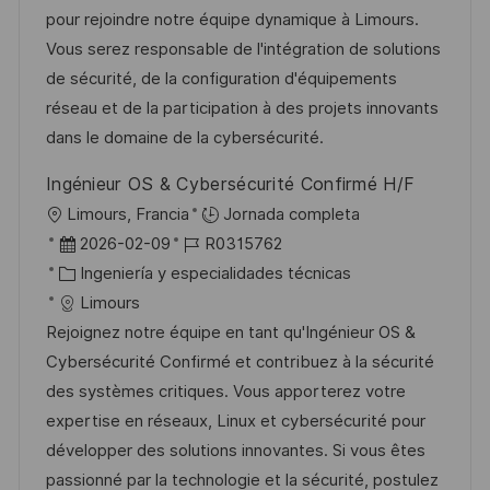
ó
c
a
e
e
pour rejoindre notre équipe dynamique à Limours.
n
i
d
g
m
Vous serez responsable de l'intégration de solutions
ó
e
o
p
de sécurité, de la configuration d'équipements
n
p
r
l
réseau et de la participation à des projets innovants
u
í
e
dans le domaine de la cybersécurité.
b
a
o
Ingénieur OS & Cybersécurité Confirmé H/F
l
U
Limours, Francia
Jornada completa
i
b
F
I
2026-02-09
R0315762
c
i
e
C
D
Ingeniería y especialidades técnicas
a
c
c
a
d
Limours
c
a
h
t
e
Rejoignez notre équipe en tant qu'Ingénieur OS &
i
c
a
e
e
Cybersécurité Confirmé et contribuez à la sécurité
ó
i
d
g
m
des systèmes critiques. Vous apporterez votre
n
ó
e
o
p
expertise en réseaux, Linux et cybersécurité pour
n
p
r
l
développer des solutions innovantes. Si vous êtes
u
í
e
passionné par la technologie et la sécurité, postulez