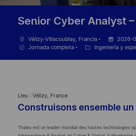
Senior Cyber Analyst –
Vélizy-Villacoublay, Francia
2026-0
Ubicación
Fecha
Jornada completa
Ingeniería y esp
Hiring
Categoría
de
Type
publicación
Lieu : Vélizy, France
Construisons ensemble un 
Thales est un leader mondial des hautes technologies spé
Aéronautique & Spatial, et Cyber & Digital. Il développe 