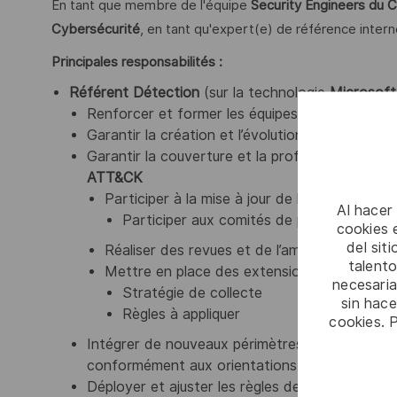
En tant que membre de l'équipe
Security Engineers du
Cybersécurité
, en tant qu'expert(e) de référence intern
Principales responsabilités :
Référent Détection
(sur la technologie
Microsoft
Renforcer et former les équipes techniques su
Garantir la création et l’évolution de la matri
Garantir la couverture et la profondeur de la s
ATT&CK
Participer à la mise à jour de la stratégie d
Al hacer
Participer aux comités de pilotage des cl
cookies e
del sit
Réaliser des revues et de l’amélioration cont
talento
Mettre en place des extensions de périmèt
necesaria
Stratégie de collecte
sin hac
Règles à appliquer
cookies. 
Intégrer de nouveaux périmètres sous supervisio
conformément aux orientations stratégiques du 
Déployer et ajuster les règles de détection au