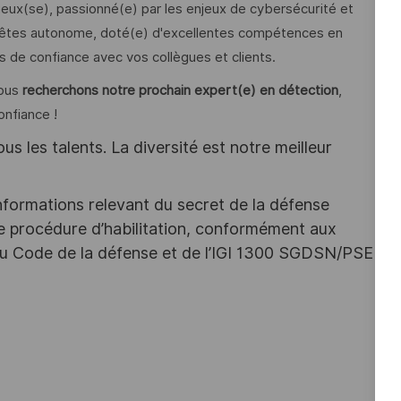
ux(se), passionné(e) par les enjeux de cybersécurité et
s êtes autonome, doté(e) d'excellentes compétences en
s de confiance avec vos collègues et clients.
Nous
recherchons
notre prochain expert(e) en détection
,
onfiance !
s les talents. La diversité est notre meilleur
nformations relevant du secret de la défense
une procédure d’habilitation, conformément aux
s du Code de la défense et de l’IGI 1300 SGDSN/PSE