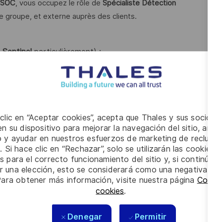
 CSOC
, vous occupez le rôle de
Spécialiste Détection
e groupe, et externe auprès des clients.
 Sentinel
particulièrement) :
r
MS Sentinel
;
ce de détection des clients dans
MS Sentinel
;
upervision, en utilisant des cadres tels que
MITRE
e détection
 clic en “Aceptar cookies”, acepta que Thales y sus socios 
ients
n su dispositivo para mejorar la navegación del sitio, anali
io y ayudar en nuestros esfuerzos de marketing de recluta
inue
. Si hace clic en “Rechazar”, solo se utilizarán las cookies 
re
s para el correcto funcionamiento del sitio y, si continúa
er una elección, esto se considerará como una negativa a d
Para obtener más información, visite nuestra página
Config
cookies
.
n et assurer l'amélioration continue des règles,
client et à l'évolution des menaces ;
 sein des plateformes SIEM des clients, tout en
Denegar
Permitir