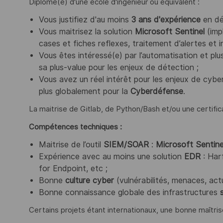
Diplômé(e) d'une école d'ingénieur ou équivalent :
Vous justifiez d'au moins
3 ans d'expérience
en dét
Vous maitrisez la solution
Microsoft Sentinel
(imp
cases et fiches reflexes, traitement d’alertes et in
Vous êtes intéressé(e) par l’automatisation et plu
sa plus-value pour les enjeux de détection ;
Vous avez un réel intérêt pour les enjeux de cybe
plus globalement pour la
Cyberdéfense
.
La maitrise de Gitlab, de Python/Bash et/ou une certific
Compétences techniques :
Maitrise de l’outil
SIEM/SOAR
:
Microsoft Sentine
Expérience avec au moins une solution
EDR
: Har
for Endpoint, etc ;
Bonne
culture cyber
(vulnérabilités, menaces, actua
Bonne connaissance globale des infrastructures
Certains projets étant internationaux, une bonne maîtrise 