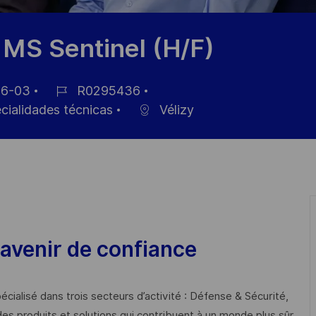
 MS Sentinel (H/F)
6-03
R0295436
ID
ecialidades técnicas
Vélizy
de
empleo
avenir de confiance
cialisé dans trois secteurs d’activité : Défense & Sécurité,
des produits et solutions qui contribuent à un monde plus sûr,