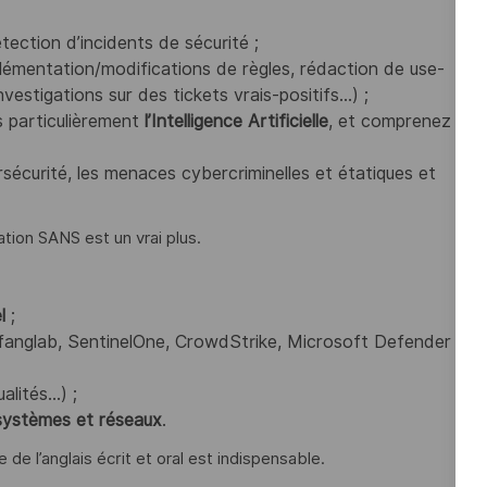
ection d’incidents de sécurité ;
lémentation/modifications de règles, rédaction de use-
vestigations sur des tickets vrais-positifs...) ;
s particulièrement
l’Intelligence
Artificielle
, et comprenez
rsécurité, les menaces cybercriminelles et étatiques et
ation SANS est un vrai plus.
l
;
fanglab, SentinelOne, CrowdStrike, Microsoft Defender
lités...) ;
systèmes et réseaux
.
de l’anglais écrit et oral est indispensable.