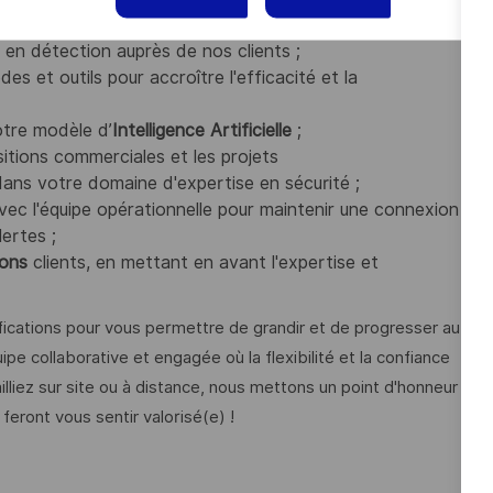
 façon centralisée.
en détection auprès de nos clients ;
s et outils pour accroître l'efficacité et la
otre modèle d’
Intelligence Artificielle
;
itions commerciales et les projets
ans votre domaine d'expertise en sécurité ;
ec l'équipe opérationnelle pour maintenir une connexion
ertes ;
ons
clients, en mettant en avant l'expertise et
ifications pour vous permettre de grandir et de progresser au
e collaborative et engagée où la flexibilité et la confiance
ailliez sur site ou à distance, nous mettons un point d'honneur
eront vous sentir valorisé(e) !