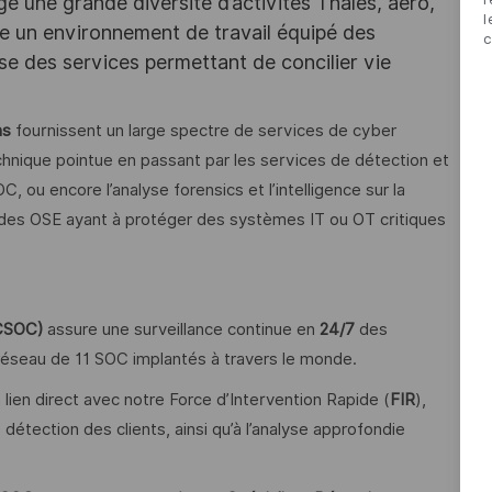
e une grande diversité d’activités Thales, aéro,
l
ffre un environnement de travail équipé des
c
e des services permettant de concilier vie
ns
fournissent un large spectre de services de cyber
echnique pointue en passant par les services de détection et
, ou encore l’analyse forensics et l’intelligence sur la
 des OSE ayant à protéger des systèmes IT ou OT critiques
(CSOC)
assure une surveillance continue en
24/7
des
réseau de 11 SOC implantés à travers le monde.
 lien direct avec notre Force d’Intervention Rapide (
FIR
),
détection des clients, ainsi qu’à l’analyse approfondie