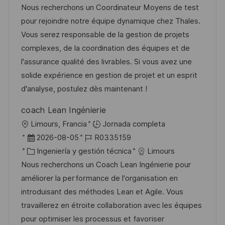
a
c
c
a
d
Nous recherchons un Coordinateur Moyens de test
c
a
h
t
e
pour rejoindre notre équipe dynamique chez Thales.
i
c
a
e
e
Vous serez responsable de la gestion de projets
ó
i
d
g
m
complexes, de la coordination des équipes et de
n
ó
e
o
p
l'assurance qualité des livrables. Si vous avez une
n
p
r
l
solide expérience en gestion de projet et un esprit
u
í
e
d'analyse, postulez dès maintenant !
b
a
o
coach Lean Ingénierie
l
U
Limours, Francia
Jornada completa
i
b
F
I
2026-08-05
R0335159
c
i
e
C
D
Ingeniería y gestión técnica
Limours
a
c
c
a
d
Nous recherchons un Coach Lean Ingénierie pour
c
a
h
t
e
améliorer la performance de l'organisation en
i
c
a
e
e
introduisant des méthodes Lean et Agile. Vous
ó
i
d
g
m
travaillerez en étroite collaboration avec les équipes
n
ó
e
o
p
pour optimiser les processus et favoriser