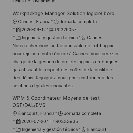
n
p
r
l
inclusif et dynamique.
u
í
e
Workpackage Manager Solution logiciel bord
b
a
o
U
Cannes, Francia
Jornada completa
l
b
F
I
2026-06-12
R0329057
i
i
e
C
D
Ingeniería y gestión técnica
Cannes
c
c
c
a
d
Nous recherchons un Responsable de Lot Logiciel
a
a
h
t
e
pour rejoindre notre équipe à Cannes. Vous serez en
c
c
a
e
e
charge de la gestion de projets logiciels embarqués,
i
i
d
g
m
garantissant le respect des coûts, de la qualité et
ó
ó
e
o
p
des délais. Rejoignez-nous pour contribuer à des
n
n
p
r
l
solutions digitales innovantes.
u
í
e
WPM & Coordinateur Moyens de test
b
a
o
OSF/DAL/EVS
l
U
Élancourt, Francia
Jornada completa
i
b
F
I
2026-07-20
R0333835
c
i
e
C
D
Ingeniería y gestión técnica
Elancourt