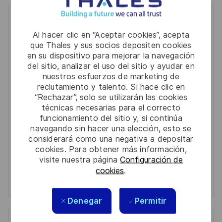
Get notified for similar jobs
Al hacer clic en “Aceptar cookies”, acepta
You'll receive updates once a week
que Thales y sus socios depositen cookies
en su dispositivo para mejorar la navegación
Enter
del sitio, analizar el uso del sitio y ayudar en
nuestros esfuerzos de marketing de
Email
reclutamiento y talento. Si hace clic en
address
Required
Revise y acepte los términos del procesamiento de
“Rechazar”, solo se utilizarán las cookies
(Required)
técnicas necesarias para el correcto
su información personal
funcionamiento del sitio y, si continúa
navegando sin hacer una elección, esto se
Activar
considerará como una negativa a depositar
cookies. Para obtener más información,
Manage alerts
visite nuestra página
Configuración de
cookies
.
Manage alerts
Denegar
Permitir