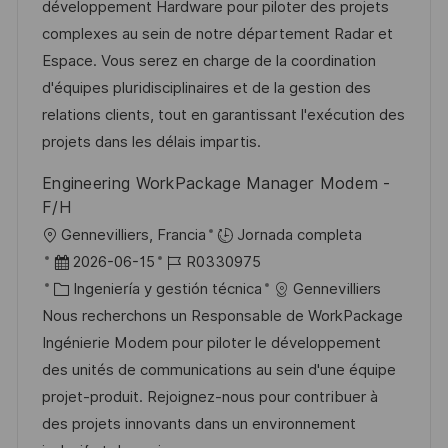
a
h
t
e
développement Hardware pour piloter des projets
c
a
e
e
complexes au sein de notre département Radar et
i
d
g
m
Espace. Vous serez en charge de la coordination
ó
e
o
p
d'équipes pluridisciplinaires et de la gestion des
n
p
r
l
relations clients, tout en garantissant l'exécution des
u
í
e
projets dans les délais impartis.
b
a
o
Engineering WorkPackage Manager Modem -
l
F/H
i
U
Gennevilliers, Francia
Jornada completa
c
b
F
I
2026-06-15
R0330975
a
i
e
C
D
Ingeniería y gestión técnica
Gennevilliers
c
c
c
a
d
Nous recherchons un Responsable de WorkPackage
i
a
h
t
e
Ingénierie Modem pour piloter le développement
ó
c
a
e
e
des unités de communications au sein d'une équipe
n
i
d
g
m
projet-produit. Rejoignez-nous pour contribuer à
ó
e
o
p
des projets innovants dans un environnement