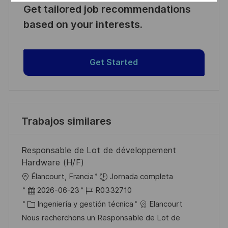
Get tailored job recommendations
based on your interests.
Get Started
Trabajos similares
Responsable de Lot de développement
Hardware (H/F)
U
Élancourt, Francia
Jornada completa
b
F
I
2026-06-23
R0332710
i
e
C
D
Ingeniería y gestión técnica
Elancourt
c
c
a
d
Nous recherchons un Responsable de Lot de