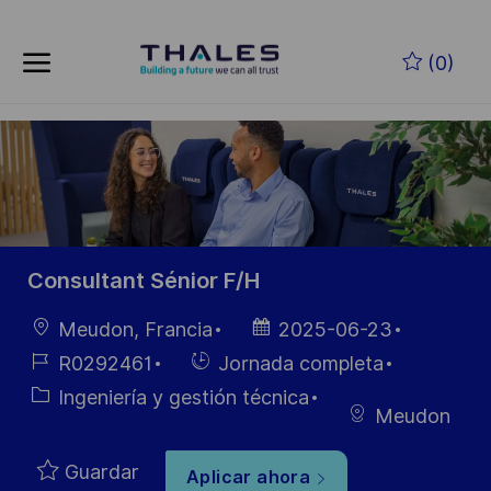
Skip to main content
Saltar al contenido principal
(0)
-
-
Consultant Sénior F/H
Ubicación
Fecha de
Meudon, Francia
2025-06-23
publicación
ID de
Hiring
R0292461
Jornada completa
empleo
Type
Categoría
Ingeniería y gestión técnica
Meudon
Guardar
Aplicar ahora