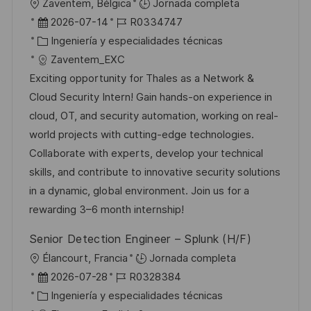
U
Zaventem, Bélgica
Jornada completa
b
F
I
2026-07-14
R0334747
i
e
C
D
Ingeniería y especialidades técnicas
c
c
a
d
Zaventem_EXC
a
h
t
e
Exciting opportunity for Thales as a Network &
c
a
e
e
Cloud Security Intern! Gain hands-on experience in
i
d
g
m
cloud, OT, and security automation, working on real-
ó
e
o
p
world projects with cutting-edge technologies.
n
p
r
l
Collaborate with experts, develop your technical
u
í
e
skills, and contribute to innovative security solutions
b
a
o
in a dynamic, global environment. Join us for a
l
rewarding 3–6 month internship!
i
Senior Detection Engineer – Splunk (H/F)
c
U
Élancourt, Francia
Jornada completa
a
b
F
I
2026-07-28
R0328384
c
i
e
C
D
Ingeniería y especialidades técnicas
i