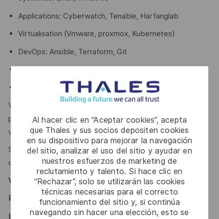
Applications: Cyberwatch, Tenable, Harfanglab
Virtualisation (Vmware, proxmox, Kubernetes)
DevOps: Ansible, Terraform, Git
Supervision: Centreon
Scripting: Python, bash
Votre bon relationnel et sens de la communication vous
permettent de construire une relation de confiance avec
Al hacer clic en “Aceptar cookies”, acepta
que Thales y sus socios depositen cookies
vos collègues et les clients.
en su dispositivo para mejorar la navegación
Sensibilisé à la protection de l’information et faire preuve
del sitio, analizar el uso del sitio y ayudar en
nuestros esfuerzos de marketing de
de discrétion.
reclutamiento y talento. Si hace clic en
Vous êtes intéressé(e) ?
“Rechazar”, solo se utilizarán las cookies
técnicas necesarias para el correcto
Rejoignez-nous!
funcionamiento del sitio y, si continúa
navegando sin hacer una elección, esto se
Innovation, passion, ambition : rejoignez Thales et