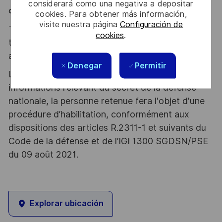
considerará como una negativa a depositar
construisons ensemble un avenir de confiance !
cookies. Para obtener más información,
visite nuestra página
Configuración de
Thales, entreprise Handi-Engagée, reconnait
cookies
.
tous les talents. La diversité est notre meilleur
atout. Postulez et rejoignez nous !
Denegar
Permitir
Le poste pouvant nécessiter d'accéder à des
informations relevant du secret de la défense
nationale, la personne retenue fera l'objet d'une
procédure d’habilitation, conformément aux
dispositions des articles R.2311-1 et suivants du
Code de la défense et de l’IGI 1300 SGDSN/PSE
du 09 août 2021.
Explorar ubicación