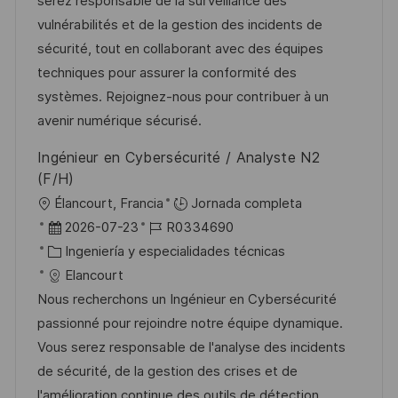
serez responsable de la surveillance des
ó
e
o
p
vulnérabilités et de la gestion des incidents de
n
p
r
l
sécurité, tout en collaborant avec des équipes
u
í
e
techniques pour assurer la conformité des
b
a
o
systèmes. Rejoignez-nous pour contribuer à un
l
avenir numérique sécurisé.
i
Ingénieur en Cybersécurité / Analyste N2
c
(F/H)
a
U
Élancourt, Francia
Jornada completa
c
b
F
I
2026-07-23
R0334690
i
i
e
C
D
Ingeniería y especialidades técnicas
ó
c
c
a
d
Elancourt
n
a
h
t
e
Nous recherchons un Ingénieur en Cybersécurité
c
a
e
e
passionné pour rejoindre notre équipe dynamique.
i
d
g
m
Vous serez responsable de l'analyse des incidents
ó
e
o
p
de sécurité, de la gestion des crises et de
n
p
r
l
l'amélioration continue des outils de détection.