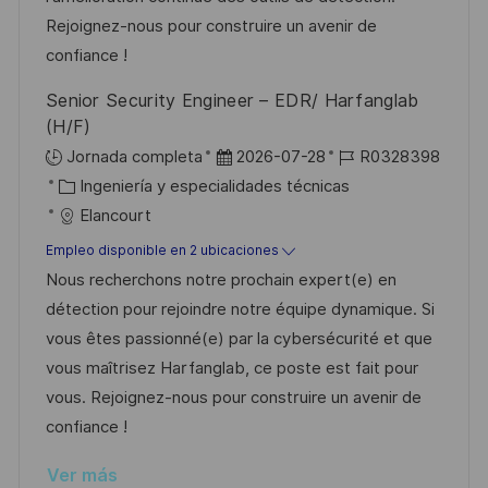
u
í
e
Rejoignez-nous pour construire un avenir de
b
a
o
confiance !
l
Senior Security Engineer – EDR/ Harfanglab
i
(H/F)
c
F
I
Jornada completa
2026-07-28
R0328398
a
C
e
D
Ingeniería y especialidades técnicas
c
a
c
d
Elancourt
i
t
h
e
Empleo disponible en 2 ubicaciones
ó
e
a
e
Nous recherchons notre prochain expert(e) en
n
g
d
m
détection pour rejoindre notre équipe dynamique. Si
o
e
p
vous êtes passionné(e) par la cybersécurité et que
r
p
l
vous maîtrisez Harfanglab, ce poste est fait pour
í
u
e
vous. Rejoignez-nous pour construire un avenir de
a
b
o
confiance !
l
Ver más
i