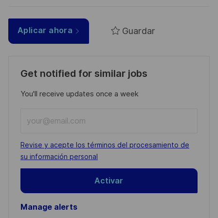
Guardar
Aplicar ahora
Get notified for similar jobs
You'll receive updates once a week
Enter
Email
address
Required
Revise y acepte los términos del procesamiento de
(Required)
su información personal
Activar
Manage alerts