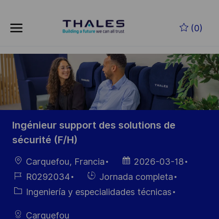
Skip to main content
Saltar al contenido principal
(0)
-
-
Ingénieur support des solutions de
sécurité (F/H)
Ubicación
Fecha de
Carquefou, Francia
2026-03-18
publicación
ID de
Hiring
R0292034
Jornada completa
empleo
Type
Categoría
Ingeniería y especialidades técnicas
Carquefou