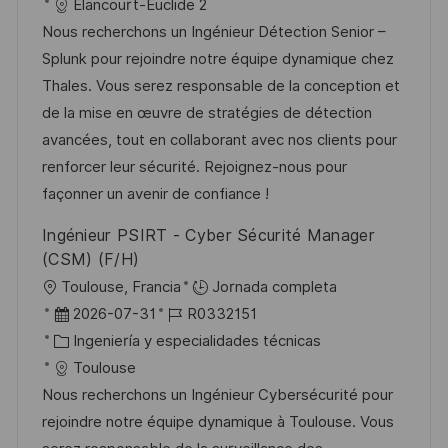
c
c
a
d
Elancourt-Euclide 2
ó
a
h
t
e
Nous recherchons un Ingénieur Détection Senior –
n
c
a
e
e
Splunk pour rejoindre notre équipe dynamique chez
i
d
g
m
Thales. Vous serez responsable de la conception et
ó
e
o
p
de la mise en œuvre de stratégies de détection
n
p
r
l
avancées, tout en collaborant avec nos clients pour
u
í
e
renforcer leur sécurité. Rejoignez-nous pour
b
a
o
façonner un avenir de confiance !
l
Ingénieur PSIRT - Cyber Sécurité Manager
i
(CSM) (F/H)
c
U
Toulouse, Francia
Jornada completa
a
b
F
I
2026-07-31
R0332151
c
i
e
C
D
Ingeniería y especialidades técnicas
i
c
c
a
d
Toulouse
ó
a
h
t
e
Nous recherchons un Ingénieur Cybersécurité pour
n
c
a
e
e
rejoindre notre équipe dynamique à Toulouse. Vous
i
d
g
m