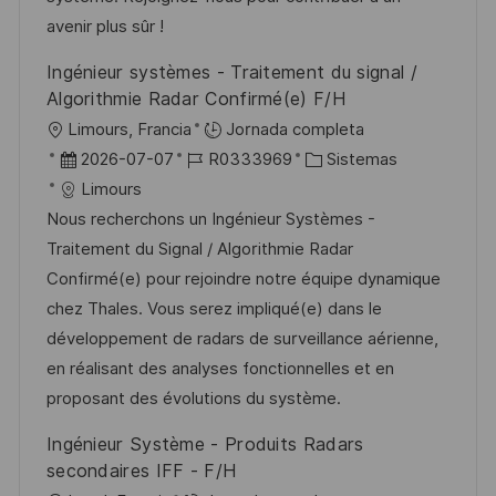
b
o
avenir plus sûr !
l
Ingénieur systèmes - Traitement du signal /
i
Algorithmie Radar Confirmé(e) F/H
c
U
Limours, Francia
Jornada completa
a
b
F
I
C
2026-07-07
R0333969
Sistemas
c
i
e
D
a
Limours
i
c
c
d
t
Nous recherchons un Ingénieur Systèmes -
ó
a
h
e
e
Traitement du Signal / Algorithmie Radar
n
c
a
e
g
Confirmé(e) pour rejoindre notre équipe dynamique
i
d
m
o
chez Thales. Vous serez impliqué(e) dans le
ó
e
p
r
développement de radars de surveillance aérienne,
n
p
l
í
en réalisant des analyses fonctionnelles et en
u
e
a
proposant des évolutions du système.
b
o
Ingénieur Système - Produits Radars
l
secondaires IFF - F/H
i