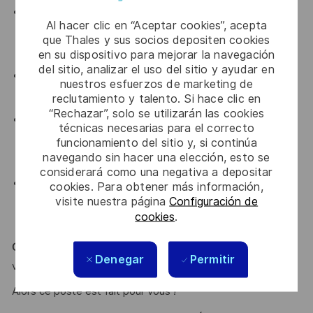
De solides compétences en conception et architectures
Al hacer clic en “Aceptar cookies”, acepta
d’algorithmes de traitement numérique du signal et en
que Thales y sus socios depositen cookies
ingénierie des communications
en su dispositivo para mejorar la navegación
del sitio, analizar el uso del sitio y ayudar en
La connaissance des outils de conception et de
nuestros esfuerzos de marketing de
simulation matérielle Xilinx (Vivado, Vitis HLS, VHDL…)
reclutamiento y talento. Si hace clic en
“Rechazar”, solo se utilizarán las cookies
Une bonne connaissance des normes de
técnicas necesarias para el correcto
télécommunications des systèmes télécom (CCSDS,
funcionamiento del sitio y, si continúa
navegando sin hacer una elección, esto se
DVB-S/S2/S2x, DVB-RCS/RCS2)
considerará como una negativa a depositar
Une aisance avec les outils de traçabilité des exigences
cookies. Para obtener más información,
visite nuestra página
Configuración de
et de gestion de configuration (POLARION, DOORS,
cookies
.
VIVALDI, GIT…)
Curiosité, rigueur et pragmatisme
sont des atouts que l’on
Denegar
Permitir
vous reconnait ?
Alors ce poste est fait pour vous !