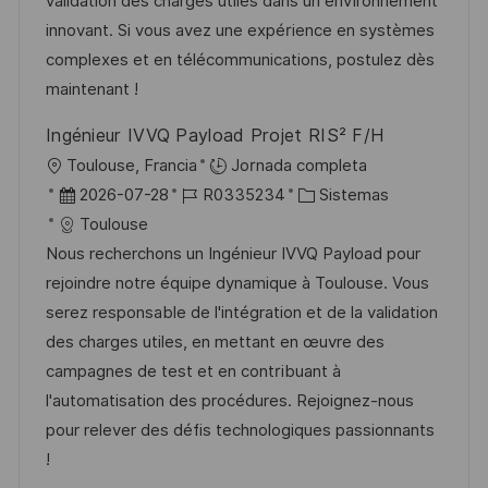
validation des charges utiles dans un environnement
ó
ó
e
p
r
innovant. Si vous avez une expérience en systèmes
n
n
p
l
í
complexes et en télécommunications, postulez dès
u
e
a
maintenant !
b
o
Ingénieur IVVQ Payload Projet RIS² F/H
l
U
Toulouse, Francia
Jornada completa
i
b
F
I
C
2026-07-28
R0335234
Sistemas
c
i
e
D
a
Toulouse
a
c
c
d
t
Nous recherchons un Ingénieur IVVQ Payload pour
c
a
h
e
e
rejoindre notre équipe dynamique à Toulouse. Vous
i
c
a
e
g
serez responsable de l'intégration et de la validation
ó
i
d
m
o
des charges utiles, en mettant en œuvre des
n
ó
e
p
r
campagnes de test et en contribuant à
n
p
l
í
l'automatisation des procédures. Rejoignez-nous
u
e
a
pour relever des défis technologiques passionnants
b
o
!
l