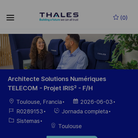
Skip to main content
Saltar al contenido principal
(0)
-
-
Architecte Solutions Numériques
TELECOM - Projet IRIS² - F/H
Ubicación
Fecha de
Toulouse, Francia
2026-06-03
publicación
ID de
Hiring
R0289153
Jornada completa
empleo
Type
Categoría
Sistemas
Toulouse