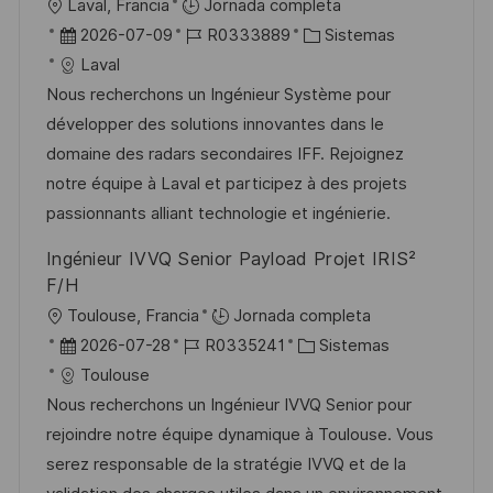
U
Laval, Francia
Jornada completa
c
b
F
I
C
2026-07-09
R0333889
Sistemas
a
i
e
D
a
Laval
c
c
c
d
t
Nous recherchons un Ingénieur Système pour
i
a
h
e
e
développer des solutions innovantes dans le
ó
c
a
e
g
domaine des radars secondaires IFF. Rejoignez
n
i
d
m
o
notre équipe à Laval et participez à des projets
ó
e
p
r
passionnants alliant technologie et ingénierie.
n
p
l
í
Ingénieur IVVQ Senior Payload Projet IRIS²
u
e
a
F/H
b
o
U
Toulouse, Francia
Jornada completa
l
b
F
I
C
2026-07-28
R0335241
Sistemas
i
i
e
D
a
Toulouse
c
c
c
d
t
Nous recherchons un Ingénieur IVVQ Senior pour
a
a
h
e
e
rejoindre notre équipe dynamique à Toulouse. Vous
c
c
a
e
g
serez responsable de la stratégie IVVQ et de la
i
i
d
m
o