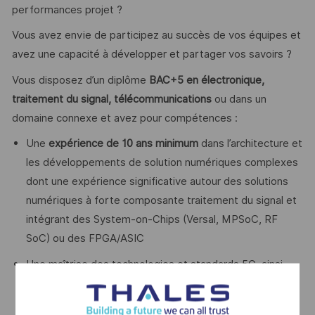
performances projet ?
Vous avez envie de participez au succès de vos équipes et
avez une capacité à développer et partager vos savoirs ?
Vous disposez d’un diplôme
BAC+5 en électronique,
traitement du signal, télécommunications
ou dans un
domaine connexe et avez pour compétences :
Une
expérience de 10 ans minimum
dans l’architecture et
les développements de solution numériques complexes
dont une expérience significative autour des solutions
numériques à forte composante traitement du signal et
intégrant des System-on-Chips (Versal, MPSoC, RF
SoC) ou des FPGA/ASIC
Une maîtrise des technologies et standards 5G, ainsi
que des outils de simulation Matlab associés (toolbox
5G, communication, ...)