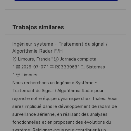
Trabajos similares
Ingénieur système - Traitement du signal /
Algorithmie Radar F/H
U
Limours, Francia
Jornada completa
b
F
I
C
2026-07-07
R0333968
Sistemas
i
e
D
a
Limours
c
c
d
t
Nous recherchons un Ingénieur Système -
a
h
e
e
Traitement du Signal / Algorithmie Radar pour
c
a
e
g
rejoindre notre équipe dynamique chez Thales. Vous
i
d
m
o
serez impliqué dans le développement de radars de
ó
e
p
r
surveillance aérienne, en réalisant des analyses
n
p
l
í
fonctionnelles et en proposant des évolutions du
u
e
a
système. Rejoignez-nous pour contribuer à un