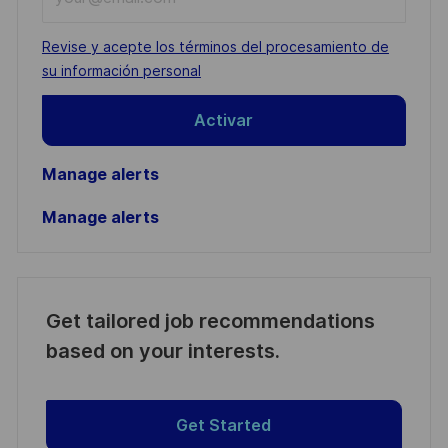
Email
address
Required
Revise y acepte los términos del procesamiento de
(Required)
su información personal
Activar
Manage alerts
Manage alerts
Get tailored job recommendations
based on your interests.
Get Started