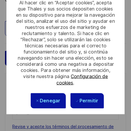
Al hacer clic en “Aceptar cookies”, acepta
que Thales y sus socios depositen cookies
en su dispositivo para mejorar la navegación
del sitio, analizar el uso del sitio y ayudar en
nuestros esfuerzos de marketing de
Explorar ubicación
reclutamiento y talento. Si hace clic en
“Rechazar”, solo se utilizarán las cookies
técnicas necesarias para el correcto
funcionamiento del sitio y, si continúa
Guardar
navegando sin hacer una elección, esto se
Aplicar ahora
considerará como una negativa a depositar
cookies. Para obtener más información,
visite nuestra página
Configuración de
cookies
.
Get notified for similar jobs
You'll receive updates once a week
Denegar
Permitir
Enter
Email
address
Required
Revise y acepte los términos del procesamiento de