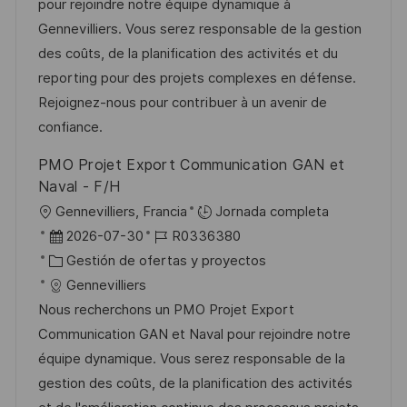
c
a
e
e
pour rejoindre notre équipe dynamique à
i
d
g
m
Gennevilliers. Vous serez responsable de la gestion
ó
e
o
p
des coûts, de la planification des activités et du
n
p
r
l
reporting pour des projets complexes en défense.
u
í
e
Rejoignez-nous pour contribuer à un avenir de
b
a
o
confiance.
l
PMO Projet Export Communication GAN et
i
Naval - F/H
c
U
Gennevilliers, Francia
Jornada completa
a
b
F
I
2026-07-30
R0336380
c
i
e
C
D
Gestión de ofertas y proyectos
i
c
c
a
d
Gennevilliers
ó
a
h
t
e
Nous recherchons un PMO Projet Export
n
c
a
e
e
Communication GAN et Naval pour rejoindre notre
i
d
g
m
équipe dynamique. Vous serez responsable de la
ó
e
o
p
gestion des coûts, de la planification des activités