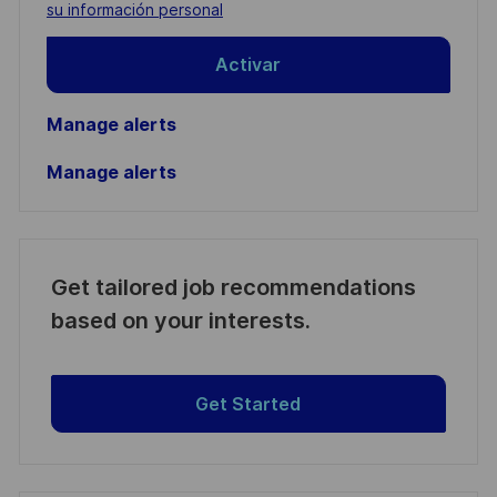
(Required)
su información personal
Activar
Manage alerts
Manage alerts
Get tailored job recommendations
based on your interests.
Get Started