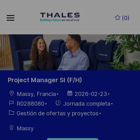
Skip to main content
Saltar al contenido principal
(0)
-
-
Project Manager SI (F/H)
Ubicación
Fecha de
Massy, Francia
2026-02-23
publicación
ID de
Hiring
R0288080
Jornada completa
empleo
Type
Categoría
Gestión de ofertas y proyectos
Massy