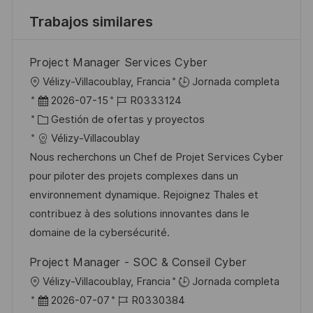
Trabajos similares
Project Manager Services Cyber
U
Vélizy-Villacoublay, Francia
Jornada completa
b
F
I
2026-07-15
R0333124
i
e
C
D
Gestión de ofertas y proyectos
c
c
a
d
Vélizy-Villacoublay
a
h
t
e
Nous recherchons un Chef de Projet Services Cyber
c
a
e
e
pour piloter des projets complexes dans un
i
d
g
m
environnement dynamique. Rejoignez Thales et
ó
e
o
p
contribuez à des solutions innovantes dans le
n
p
r
l
domaine de la cybersécurité.
u
í
e
Project Manager - SOC & Conseil Cyber
b
a
o
U
Vélizy-Villacoublay, Francia
Jornada completa
l
b
F
I
2026-07-07
R0330384
i