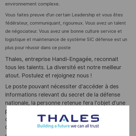
environnement complexe.
Vous faites preuve d'un certain Leadership et vous êtes
fédérateur, communiquant, rigoureux. Vous avez un talent
de négociateur. Vous avez une bonne culture service et
logistique et maintenance de système SIC défense est un
plus pour réussir dans ce poste
Thales, entreprise Handi-Engagée, reconnait
tous les talents. La diversité est notre meilleur
atout. Postulez et rejoignez nous !
Le poste pouvant nécessiter d'accéder à des
informations relevant du secret de la défense
nationale, la personne retenue fera l'objet d'une
procédure d’habilitation, conformément aux
dispositions des articles R.2311-1 et suivants du
Code de la défense et de l’IGI 1300 SGDSN/PSE
du 09 août 2021.