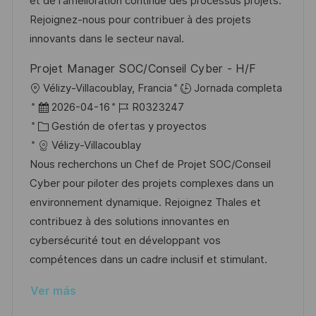
n
p
r
l
et de l'amélioration continue des processus projets.
u
í
e
Rejoignez-nous pour contribuer à des projets
b
a
o
innovants dans le secteur naval.
l
Projet Manager SOC/Conseil Cyber - H/F
i
U
Vélizy-Villacoublay, Francia
Jornada completa
c
b
F
I
2026-04-16
R0323247
a
i
e
C
D
Gestión de ofertas y proyectos
c
c
c
a
d
Vélizy-Villacoublay
i
a
h
t
e
Nous recherchons un Chef de Projet SOC/Conseil
ó
c
a
e
e
Cyber pour piloter des projets complexes dans un
n
i
d
g
m
environnement dynamique. Rejoignez Thales et
ó
e
o
p
contribuez à des solutions innovantes en
n
p
r
l
cybersécurité tout en développant vos
u
í
e
compétences dans un cadre inclusif et stimulant.
b
a
o
Ver más
l