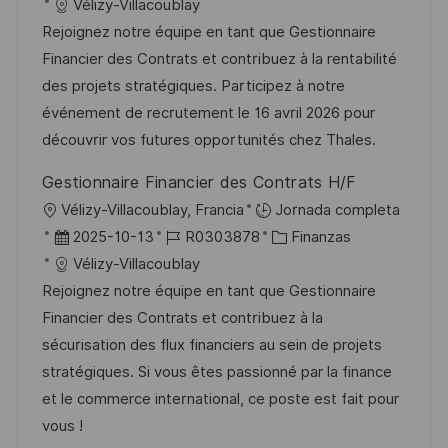
i
e
D
a
Vélizy-Villacoublay
c
c
c
d
t
Rejoignez notre équipe en tant que Gestionnaire
i
a
h
e
e
Financier des Contrats et contribuez à la rentabilité
ó
c
a
e
g
des projets stratégiques. Participez à notre
n
i
d
m
o
événement de recrutement le 16 avril 2026 pour
ó
e
p
r
découvrir vos futures opportunités chez Thales.
n
p
l
í
Gestionnaire Financier des Contrats H/F
u
e
a
U
Vélizy-Villacoublay, Francia
Jornada completa
b
o
b
F
I
C
2025-10-13
R0303878
Finanzas
l
i
e
D
a
Vélizy-Villacoublay
i
c
c
d
t
Rejoignez notre équipe en tant que Gestionnaire
c
a
h
e
e
Financier des Contrats et contribuez à la
a
c
a
e
g
sécurisation des flux financiers au sein de projets
c
i
d
m
o
stratégiques. Si vous êtes passionné par la finance
i
ó
e
p
r
et le commerce international, ce poste est fait pour
ó
n
p
l
í
vous !
n