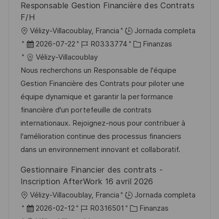
Responsable Gestion Financière des Contrats
b
o
F/H
l
U
Vélizy-Villacoublay, Francia
Jornada completa
i
b
F
I
C
2026-07-22
R0333774
Finanzas
c
i
e
D
a
Vélizy-Villacoublay
a
c
c
d
t
Nous recherchons un Responsable de l'équipe
c
a
h
e
e
Gestion Financière des Contrats pour piloter une
i
c
a
e
g
équipe dynamique et garantir la performance
ó
i
d
m
o
financière d'un portefeuille de contrats
n
ó
e
p
r
internationaux. Rejoignez-nous pour contribuer à
n
p
l
í
l'amélioration continue des processus financiers
u
e
a
dans un environnement innovant et collaboratif.
b
o
Gestionnaire Financier des contrats -
l
Inscription AfterWork 16 avril 2026
i
U
Vélizy-Villacoublay, Francia
Jornada completa
c
b
F
I
C
2026-02-12
R0316501
Finanzas
a