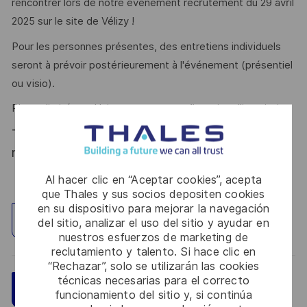
rencontrer lors de notre évènement recrutement du 29 avril
2025 sur le site de Vélizy !
Pour les personnes présentes, des entretiens individuels
seront à prévoir postérieurement à l'événement (présentiel
ou visio).
Places limitées – Uniquement sur confirmation d’inscription
Thales reconnait tous les talents, la diversité est
notre meilleur atout. Postulez et rejoignez nous !
Al hacer clic en “Aceptar cookies”, acepta
que Thales y sus socios depositen cookies
en su dispositivo para mejorar la navegación
Explorar ubicación
del sitio, analizar el uso del sitio y ayudar en
nuestros esfuerzos de marketing de
reclutamiento y talento. Si hace clic en
“Rechazar”, solo se utilizarán las cookies
técnicas necesarias para el correcto
Guardar
Aplicar ahora
funcionamiento del sitio y, si continúa