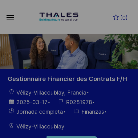
Skip to main content
Saltar al contenido principal
(0)
-
-
Gestionnaire Financier des Contrats F/H
Ubicación
Vélizy-Villacoublay, Francia
Fecha de
ID de
2025-03-17
R0281978
publicación
empleo
Hiring
Categoría
Jornada completa
Finanzas
Type
Vélizy-Villacoublay