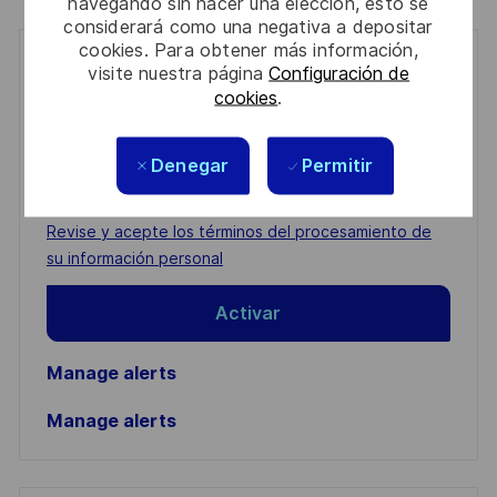
navegando sin hacer una elección, esto se
considerará como una negativa a depositar
cookies. Para obtener más información,
Get notified for similar jobs
visite nuestra página
Configuración de
cookies
.
You'll receive updates once a week
Enter
Denegar
Permitir
Email
address
Required
Revise y acepte los términos del procesamiento de
(Required)
su información personal
Activar
Manage alerts
Manage alerts