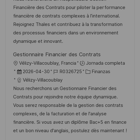
a
h
e
e
Financière des Contrats pour piloter la performance
c
a
e
g
financière de contrats complexes à l’international.
i
d
m
o
Rejoignez Thales et contribuez à la transformation
ó
e
p
r
des processus financiers dans un environnement
n
p
l
í
dynamique et innovant.
u
e
a
Gestionnaire Financier des Contrats
b
o
U
Vélizy-Villacoublay, Francia
Jornada completa
l
b
F
I
C
2026-04-30
R0326725
Finanzas
i
i
e
D
a
Vélizy-Villacoublay
c
c
c
d
t
Nous recherchons un Gestionnaire Financier des
a
a
h
e
e
Contrats pour rejoindre notre équipe dynamique.
c
c
a
e
g
Vous serez responsable de la gestion des contrats
i
i
d
m
o
complexes, de la facturation et de l'analyse
ó
ó
e
p
r
financière. Si vous avez un diplôme Bac+5 en finance
n
n
p
l
í
et un bon niveau d'anglais, postulez dès maintenant !
u
e
a