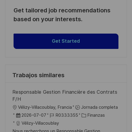
Get tailored job recommendations
based on your interests.
Get Started
Trabajos similares
Responsable Gestion Financière des Contrats
F/H
U
Vélizy-Villacoublay, Francia
Jornada completa
b
F
I
C
2026-07-07
R0333355
Finanzas
i
e
D
a
Vélizy-Villacoublay
c
c
d
t
Nous recherchons un Responsable Gestion