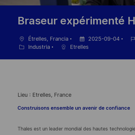
Braseur expérimenté H
Étrelles, Francia
2025-09-04
Ubicación
Fecha
ID
Industria
Etrelles
Categoría
de
de
publicación
emp
Lieu : Etrelles, France
Construisons ensemble un avenir de confiance
Thales est un leader mondial des hautes technologies