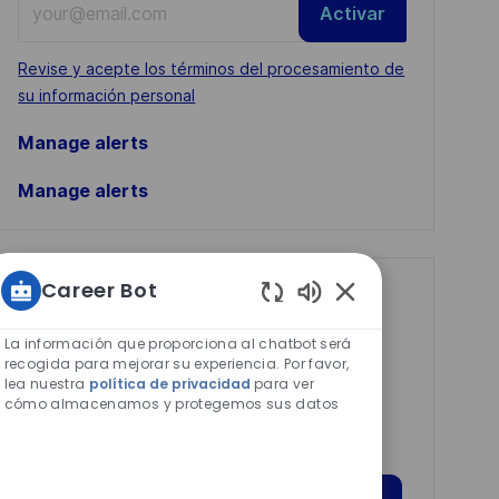
Activar
Email
address
Required
Revise y acepte los términos del procesamiento de
(Required)
su información personal
Manage alerts
Manage alerts
Career Bot
Get tailored job
Sonidos
recommendations
de
La información que proporciona al chatbot será
chatbot
based on your
recogida para mejorar su experiencia. Por favor,
lea nuestra
política de privacidad
para ver
habilitados
interests.
cómo almacenamos y protegemos sus datos