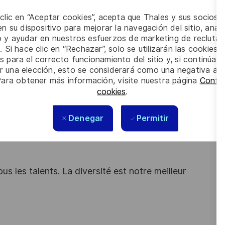
ité en vigueur.
 clic en “Aceptar cookies”, acepta que Thales y sus socios 
n su dispositivo para mejorar la navegación del sitio, anali
io y ayudar en nuestros esfuerzos de marketing de recluta
. Si hace clic en “Rechazar”, solo se utilizarán las cookies 
s para el correcto funcionamiento del sitio y, si continúa
er una elección, esto se considerará como una negativa a d
es ?
Para obtener más información, visite nuestra página
Config
cookies
.
vous reconnait ?
Denegar
Permitir
s les talents. La diversité est notre meilleur