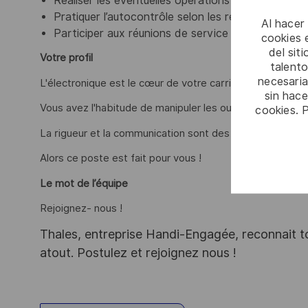
Réaliser les éventuelles opérations de collages
Pratiquer l’autocontrôle selon les référentiels qual
Al hacer
Participer aux réunions de service
cookies e
del sit
Votre profil
talento
necesaria
L'électronique est le cœur de votre carrière ?
sin hac
Vous avez l'habitude de manipuler les outils informatiqu
cookies. 
La rigueur et la communication sont des atouts que l'on 
Alors ce poste est fait pour vous !
Le mot de l’équipe
Rejoignez- nous !
Thales, entreprise Handi-Engagée, reconnait tou
atout. Postulez et rejoignez nous !