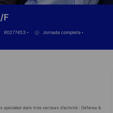
/F
R0277453
Jornada completa
Hiring
Type
leo
 spécialisé dans trois secteurs d’activité : Défense &