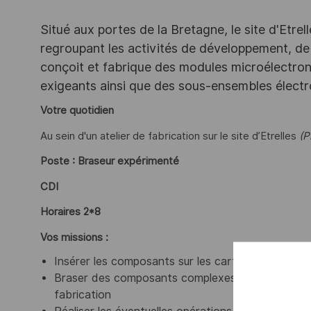
Situé aux portes de la Bretagne, le site d'Etrel
regroupant les activités de développement, de p
conçoit et fabrique des modules microélectro
exigeants ainsi que des sous-ensembles électr
Votre quotidien
Au sein d'un atelier de fabrication sur le site d’Etrelles
(P
Poste : Braseur expérimenté
CDI
Horaires 2*8
Vos missions :
Insérer les composants sur les cartes électroniqu
Braser des composants complexes ou des fils à l'a
fabrication