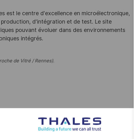
les est le centre d'excellence en microélectronique,
roduction, d'intégration et de test. Le site
niques pouvant évoluer dans des environnements
oniques intégrés.
roche de Vitré / Rennes)
.
es
ide d'un fer à braser en suivant un dossier de