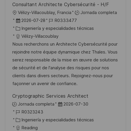
Consultant Architecte Cybersécurité - H/F
U
Vélizy-Villacoublay, Francia
Jornada completa
b
F
I
2026-07-28
R0333477
i
e
C
D
Ingeniería y especialidades técnicas
c
c
a
d
Vélizy-Villacoublay
a
h
t
e
Nous recherchons un Architecte Cybersécurité pour
c
a
e
e
rejoindre notre équipe dynamique chez Thales. Vous
i
d
g
m
serez responsable de la mise en œuvre de solutions
ó
e
o
p
de sécurité et de l'analyse des risques pour nos
n
p
r
l
clients dans divers secteurs. Rejoignez-nous pour
u
í
e
façonner un avenir de confiance.
b
a
o
Cryptographic Services Architect
l
F
Jornada completa
2026-07-30
i
I
e
R0323243
c
D
C
c
Ingeniería y especialidades técnicas
a
d
a
h
Reading
c