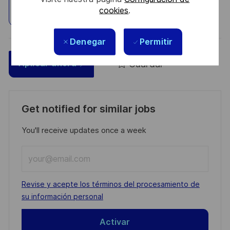
cookies
.
Explorar ubicación
Denegar
Permitir
Guardar
Aplicar ahora
Get notified for similar jobs
You'll receive updates once a week
Enter
Email
address
Required
Revise y acepte los términos del procesamiento de
(Required)
su información personal
Activar