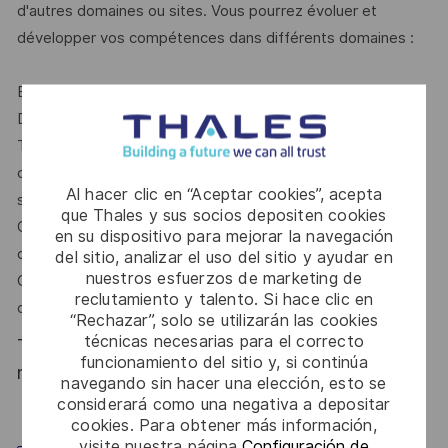
d'autres domaines ou sites. Vous pourrez évoluer et
développer vos compétences dans différents domaines :
Explorez un espace attentif au développement personnel
Développez vos talents dans un autre domaine du groupe
Thales, en découvrant de nouveaux produits, de nouveaux
clients, un nouveau pays ou en vous orientant vers une
Al hacer clic en “Aceptar cookies”, acepta
solution plus complexe
que Thales y sus socios depositen cookies
Choisissez entre une expertise technique ou un parcours
en su dispositivo para mejorar la navegación
de leadership
del sitio, analizar el uso del sitio y ayudar en
nuestros esfuerzos de marketing de
Construisez une carrière internationale au sein d'un groupe
reclutamiento y talento. Si hace clic en
d'ingénierie de premier plan
“Rechazar”, solo se utilizarán las cookies
técnicas necesarias para el correcto
Thales reconnait tous les talents, la diversité est
funcionamiento del sitio y, si continúa
notre meilleur atout. Postulez et rejoignez nous !
navegando sin hacer una elección, esto se
considerará como una negativa a depositar
cookies. Para obtener más información,
visite nuestra página
Configuración de