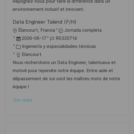
Rejoignez-nous pour faire la différence dans un
i
environnement inclusif et innovant.
c
Data Engineer Talend (F/H)
a
U
Élancourt, Francia
Jornada completa
c
b
F
I
2026-06-17
R0320714
i
i
e
C
D
Ingeniería y especialidades técnicas
ó
c
c
a
d
Elancourt
n
a
h
t
e
Nous recherchons un Data Engineer, talentueux et
c
a
e
e
motivé pour rejoindre notre équipe. Entre aide et
i
d
g
m
dépassement de soi sont les maîtres mots de notre
ó
e
o
p
équipe !
n
p
r
l
Ver más
u
í
e
b
a
o
l
i