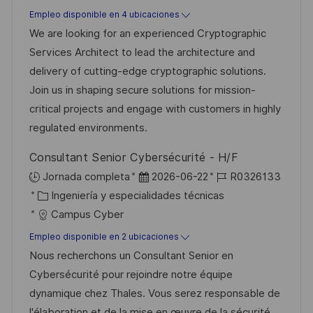
e
t
a
Empleo disponible en 4 ubicaciones
i
e
e
d
We are looking for an experienced Cryptographic
ó
m
g
e
Services Architect to lead the architecture and
n
p
o
p
delivery of cutting-edge cryptographic solutions.
l
r
u
Join us in shaping secure solutions for mission-
e
í
b
critical projects and engage with customers in highly
o
a
l
regulated environments.
i
Consultant Senior Cybersécurité - H/F
c
F
I
Jornada completa
2026-06-22
R0326133
a
C
e
D
Ingeniería y especialidades técnicas
c
a
c
d
Campus Cyber
i
t
h
e
ó
Empleo disponible en 2 ubicaciones
e
a
e
n
Nous recherchons un Consultant Senior en
g
d
m
Cybersécurité pour rejoindre notre équipe
o
e
p
dynamique chez Thales. Vous serez responsable de
r
p
l
l'élaboration et de la mise en œuvre de la sécurité