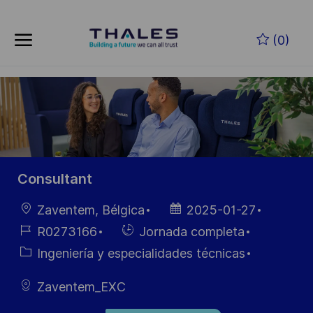
Skip to main content
Saltar al contenido principal
(0)
-
-
Consultant
Ubicación
Fecha de
Zaventem, Bélgica
2025-01-27
publicación
ID de
Hiring
R0273166
Jornada completa
empleo
Type
Categoría
Ingeniería y especialidades técnicas
Zaventem_EXC