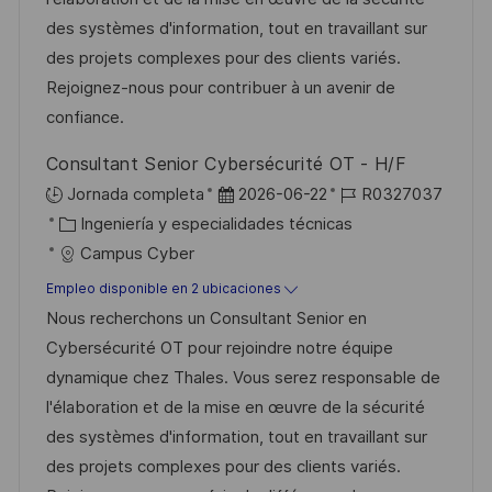
í
u
e
des systèmes d'information, tout en travaillant sur
a
b
o
des projets complexes pour des clients variés.
l
Rejoignez-nous pour contribuer à un avenir de
i
confiance.
c
Consultant Senior Cybersécurité OT - H/F
a
F
I
Jornada completa
2026-06-22
R0327037
c
C
e
D
Ingeniería y especialidades técnicas
i
a
c
d
Campus Cyber
ó
t
h
e
n
Empleo disponible en 2 ubicaciones
e
a
e
Nous recherchons un Consultant Senior en
g
d
m
Cybersécurité OT pour rejoindre notre équipe
o
e
p
dynamique chez Thales. Vous serez responsable de
r
p
l
l'élaboration et de la mise en œuvre de la sécurité
í
u
e
des systèmes d'information, tout en travaillant sur
a
b
o
des projets complexes pour des clients variés.
l