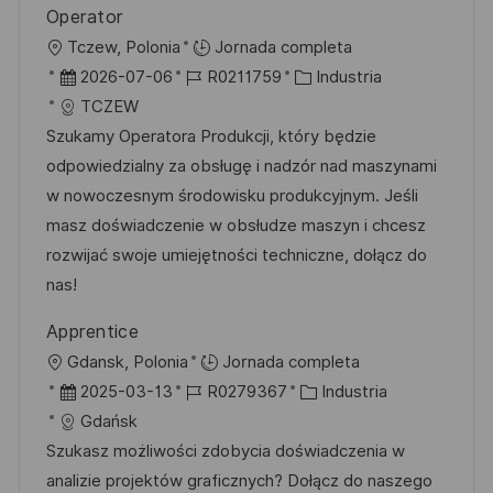
n
Operator
u
e
a
U
Tczew, Polonia
Jornada completa
b
o
b
F
I
C
2026-07-06
R0211759
Industria
l
i
e
D
a
TCZEW
i
c
c
d
t
Szukamy Operatora Produkcji, który będzie
c
a
h
e
e
odpowiedzialny za obsługę i nadzór nad maszynami
a
c
a
e
g
w nowoczesnym środowisku produkcyjnym. Jeśli
c
i
d
m
o
masz doświadczenie w obsłudze maszyn i chcesz
i
ó
e
p
r
rozwijać swoje umiejętności techniczne, dołącz do
ó
n
p
l
í
nas!
n
u
e
a
Apprentice
b
o
U
Gdansk, Polonia
Jornada completa
l
b
F
I
C
2025-03-13
R0279367
Industria
i
i
e
D
a
Gdańsk
c
c
c
d
t
Szukasz możliwości zdobycia doświadczenia w
a
a
h
e
e
analizie projektów graficznych? Dołącz do naszego
c