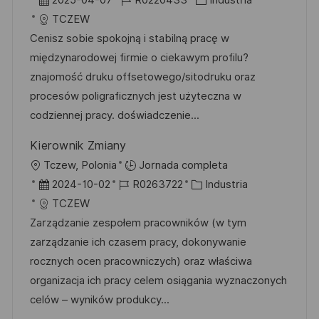
2025-04-07
R0220433
Industria
i
e
D
a
TCZEW
c
c
d
t
Cenisz sobie spokojną i stabilną pracę w
a
h
e
e
międzynarodowej firmie o ciekawym profilu?
c
a
e
g
znajomość druku offsetowego/sitodruku oraz
i
d
m
o
procesów poligraficznych jest użyteczna w
ó
e
p
r
codziennej pracy. doświadczenie...
n
p
l
í
Kierownik Zmiany
u
e
a
U
Tczew, Polonia
Jornada completa
b
o
b
F
I
C
2024-10-02
R0263722
Industria
l
i
e
D
a
TCZEW
i
c
c
d
t
Zarządzanie zespołem pracowników (w tym
c
a
h
e
e
zarządzanie ich czasem pracy, dokonywanie
a
c
a
e
g
rocznych ocen pracowniczych) oraz właściwa
c
i
d
m
o
organizacja ich pracy celem osiągania wyznaczonych
i
ó
e
p
r
celów – wyników produkcy...
ó
n
p
l
í