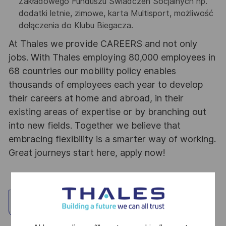
Zakładowego Funduszu Świadczeń Socjalnych np.
dodatki letnie, zimowe, karta Multisport, możliwość
dołączenia do Klubu Biegacza.
At Thales we provide CAREERS and not only
jobs. With Thales employing 80,000 employees in
68 countries our mobility policy enables
thousands of employees each year to develop
their careers at home and abroad, in their
existing areas of expertise or by branching out
into new fields. Together we believe that
embracing flexibility is a smarter way of working.
Great journeys start here, apply now!
Explorar ubicación