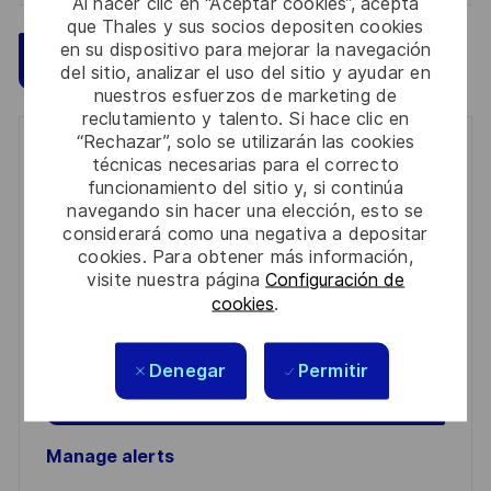
Al hacer clic en “Aceptar cookies”, acepta
que Thales y sus socios depositen cookies
en su dispositivo para mejorar la navegación
Guardar
Aplicar ahora
del sitio, analizar el uso del sitio y ayudar en
nuestros esfuerzos de marketing de
reclutamiento y talento. Si hace clic en
“Rechazar”, solo se utilizarán las cookies
Get notified for similar jobs
técnicas necesarias para el correcto
funcionamiento del sitio y, si continúa
You'll receive updates once a week
navegando sin hacer una elección, esto se
considerará como una negativa a depositar
Enter
cookies. Para obtener más información,
Email
visite nuestra página
Configuración de
cookies
.
address
Required
Revise y acepte los términos del procesamiento de
(Required)
su información personal
Denegar
Permitir
Activar
Manage alerts