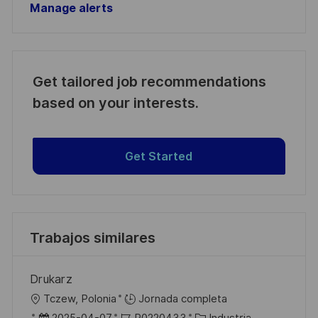
Manage alerts
Get tailored job recommendations
based on your interests.
Get Started
Trabajos similares
Drukarz
U
Tczew, Polonia
Jornada completa
b
F
I
C