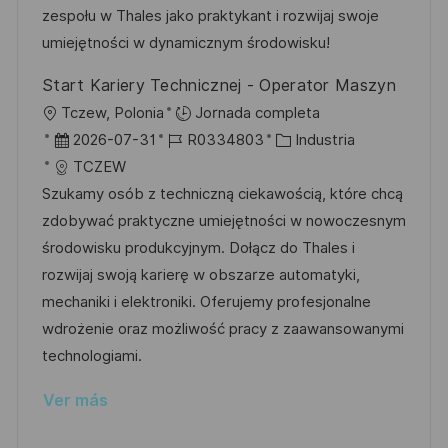
c
a
e
g
zespołu w Thales jako praktykant i rozwijaj swoje
i
i
d
m
o
umiejętności w dynamicznym środowisku!
ó
ó
e
p
r
n
Start Kariery Technicznej - Operator Maszyn
n
p
l
í
U
Tczew, Polonia
Jornada completa
u
e
a
b
F
I
C
2026-07-31
R0334803
Industria
b
o
i
e
D
a
TCZEW
l
c
c
d
t
Szukamy osób z techniczną ciekawością, które chcą
i
a
h
e
e
zdobywać praktyczne umiejętności w nowoczesnym
c
c
a
e
g
środowisku produkcyjnym. Dołącz do Thales i
a
i
d
m
o
rozwijaj swoją karierę w obszarze automatyki,
c
ó
e
p
r
mechaniki i elektroniki. Oferujemy profesjonalne
i
n
p
l
í
wdrożenie oraz możliwość pracy z zaawansowanymi
ó
u
e
a
technologiami.
n
b
o
Ver más
l
i