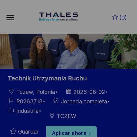
Skip to main content
Saltar al contenido principal
(0)
-
-
Technik Utrzymania Ruchu
Ubicación
Fecha de
Tczew, Polonia
2026-06-02
publicación
ID de
Hiring
R0263718
Jornada completa
empleo
Type
Categoría
Industria
TCZEW
Guardar
Aplicar ahora