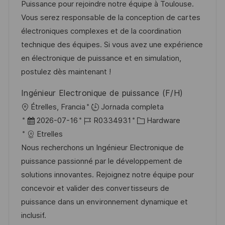
a
h
e
e
Puissance pour rejoindre notre équipe à Toulouse.
ó
c
a
e
g
Vous serez responsable de la conception de cartes
n
i
d
m
o
électroniques complexes et de la coordination
ó
e
p
r
technique des équipes. Si vous avez une expérience
n
p
l
í
en électronique de puissance et en simulation,
u
e
a
postulez dès maintenant !
b
o
Ingénieur Electronique de puissance (F/H)
l
U
Étrelles, Francia
Jornada completa
i
b
F
I
C
2026-07-16
R0334931
Hardware
c
i
e
D
a
Etrelles
a
c
c
d
t
Nous recherchons un Ingénieur Electronique de
c
a
h
e
e
puissance passionné par le développement de
i
c
a
e
g
solutions innovantes. Rejoignez notre équipe pour
ó
i
d
m
o
concevoir et valider des convertisseurs de
n
ó
e
p
r
puissance dans un environnement dynamique et
n
p
l
í
inclusif.