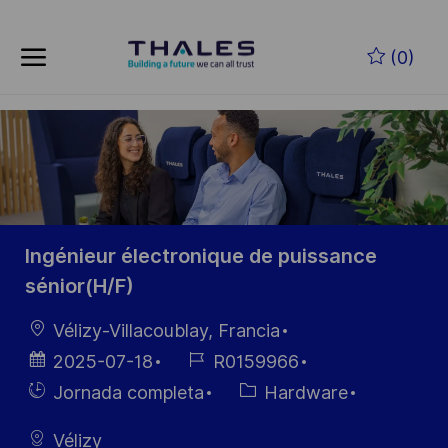
Skip to main content
Saltar al contenido principal
(0)
-
-
Ingénieur électronique de puissance
sénior(H/F)
Ubicación
Vélizy-Villacoublay, Francia
Fecha de
ID de
2025-07-18
R0159966
publicación
empleo
Hiring
Categoría
Jornada completa
Hardware
Type
Vélizy