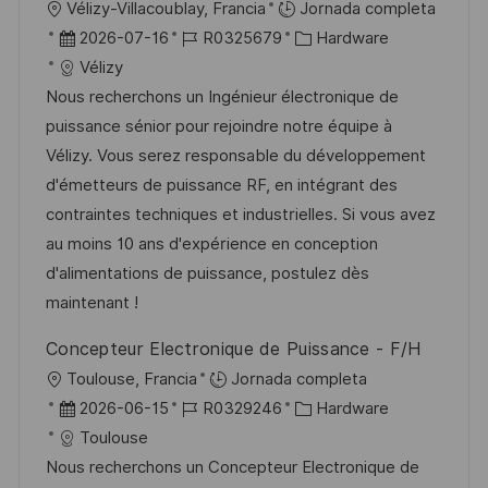
U
Vélizy-Villacoublay, Francia
Jornada completa
b
F
I
C
2026-07-16
R0325679
Hardware
i
e
D
a
Vélizy
c
c
d
t
Nous recherchons un Ingénieur électronique de
a
h
e
e
puissance sénior pour rejoindre notre équipe à
c
a
e
g
Vélizy. Vous serez responsable du développement
i
d
m
o
d'émetteurs de puissance RF, en intégrant des
ó
e
p
r
contraintes techniques et industrielles. Si vous avez
n
p
l
í
au moins 10 ans d'expérience en conception
u
e
a
d'alimentations de puissance, postulez dès
b
o
maintenant !
l
Concepteur Electronique de Puissance - F/H
i
U
Toulouse, Francia
Jornada completa
c
b
F
I
C
2026-06-15
R0329246
Hardware
a
i
e
D
a
Toulouse
c
c
c
d
t
Nous recherchons un Concepteur Electronique de
i