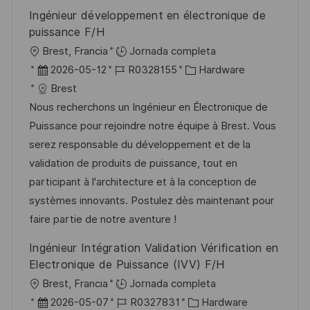
u
e
a
Ingénieur développement en électronique de
b
o
puissance F/H
l
U
Brest, Francia
Jornada completa
i
b
F
I
C
2026-05-12
R0328155
Hardware
c
i
e
D
a
Brest
a
c
c
d
t
Nous recherchons un Ingénieur en Électronique de
c
a
h
e
e
Puissance pour rejoindre notre équipe à Brest. Vous
i
c
a
e
g
serez responsable du développement et de la
ó
i
d
m
o
validation de produits de puissance, tout en
n
ó
e
p
r
participant à l'architecture et à la conception de
n
p
l
í
systèmes innovants. Postulez dès maintenant pour
u
e
a
faire partie de notre aventure !
b
o
Ingénieur Intégration Validation Vérification en
l
Electronique de Puissance (IVV) F/H
i
U
Brest, Francia
Jornada completa
c
b
F
I
C
2026-05-07
R0327831
Hardware