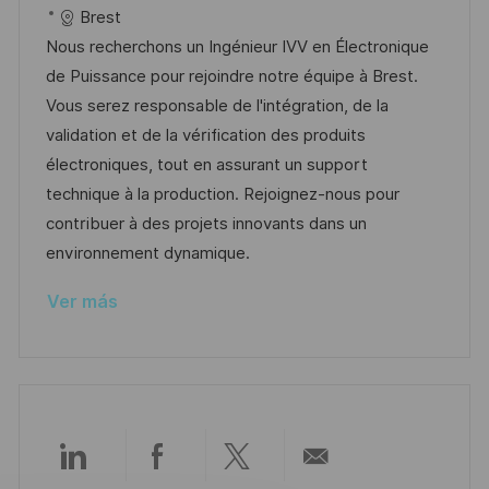
a
i
e
D
a
Brest
c
c
c
d
t
Nous recherchons un Ingénieur IVV en Électronique
i
a
h
e
e
de Puissance pour rejoindre notre équipe à Brest.
ó
c
a
e
g
Vous serez responsable de l'intégration, de la
n
i
d
m
o
validation et de la vérification des produits
ó
e
p
r
électroniques, tout en assurant un support
n
p
l
í
technique à la production. Rejoignez-nous pour
u
e
a
contribuer à des projets innovants dans un
b
o
environnement dynamique.
l
Ver más
i
c
a
c
i
ó
Compartir
Compartir
Compartir
Compartir
n