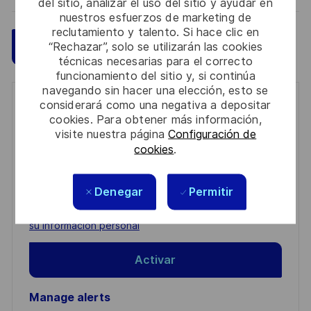
del sitio, analizar el uso del sitio y ayudar en
nuestros esfuerzos de marketing de
reclutamiento y talento. Si hace clic en
Guardar
Aplicar ahora
“Rechazar”, solo se utilizarán las cookies
técnicas necesarias para el correcto
funcionamiento del sitio y, si continúa
navegando sin hacer una elección, esto se
considerará como una negativa a depositar
Get notified for similar jobs
cookies. Para obtener más información,
visite nuestra página
Configuración de
You'll receive updates once a week
cookies
.
Enter
Email
Denegar
Permitir
address
Required
Revise y acepte los términos del procesamiento de
(Required)
su información personal
Activar
Manage alerts